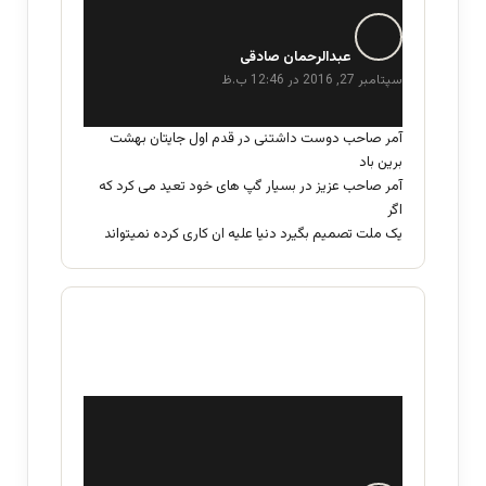
گ
ف
عبدالرحمان صادقی
ت
سپتامبر 27, 2016 در 12:46 ب.ظ
:
آمر صاحب دوست داشتنی در قدم اول جایتان بهشت
برین باد
آمر صاحب عزیز در بسیار گپ های خود تعید می کرد که
اگر
یک ملت تصمیم بگیرد دنیا علیه ان کاری کرده نمیتواند