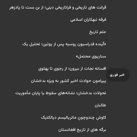
قرائت های تاریخی و فراتاریخی دینی؛ از بن بست تا پادزهر
فرقه تبهکاران اسلامی
علم تاریخ
«آینده فدراسیون روسیه پس از پوتین؛ تحلیل یک
سناریوی محتمل»
افسانه نجات از بیرون؛ از رجوی تا پهلوی
خبر فوری
پیرامون حوادث اخیر کشور به ویژه بدخشان
تحولات بدخشان؛ نشانه‌های سقوط یا پایان مأموریت
طالبان
کاوشِ چندو‌چونِ ماتریالیسم دیالکتیک
برگه های از تاریخ افغانستان