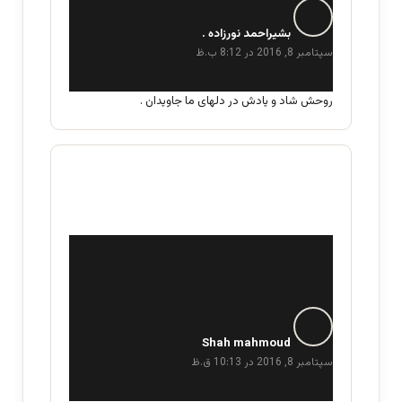
گ
ف
بشیراحمد نورزاده .
ت
سپتامبر 8, 2016 در 8:12 ب.ظ
:
روحش شاد و یادش در دلهای ما جاویدان .
گ
ف
Shah mahmoud
ت
سپتامبر 8, 2016 در 10:13 ق.ظ
: