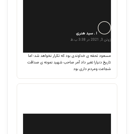
گ
ف
ا . سید هنری
ت
ژوئن 3, 2021 در 3:38 ب.ظ
:
مسعود تحفه ی خداوندی بود که تکرار نخواهد شد؛ اما
تاریخ دنیارا تغیر داد آمر صاحب شهید نمونه ی صداقت
شجاعت ومردم داری بود