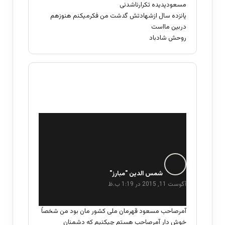
مسعودپدیده تکرارناشدنی
پانزده سال ازشهادتش گدشت من فکرمیکنم هنوزهم
دربین مااست
روحش شادباد
گ
ف
شمس الدین "مبارز"
ت
آگوست 11, 2015 در 1:19 ب.ظ
:
آمرصاحب مسعود قهرمان ملی کشور مان بود من شخصاً
خوش دار آمرصاحب هستم چیکنیم که دشمنان