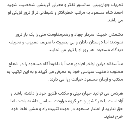
تحريف جهان‌بینی، سانسور تفكر و معرفی گزینشی شخصيت شهيد
احمد شاه مسعود به مراتب خطرناکتر و شيطانى تر از ترور فزيكى او
مى باشد.
دشمنان خبيث، سردار جهاد و رهبرمقاومت ملى را یک بار ترور
نمودند؛ اما دوستان نادان و بى بصيرت با تعريف معیوب و تحريف
ديدگاه مسعود؛ هر روز او را ترور مى نمايند.
متأسفانه دراین اواخر افرادی عمداً یا ناخودآگاه مسعود را در شعاع
مطلوب ذهنیت سیاسی خود به معرفی می گیرند و به این ترتیب به
مکتب و آرمان مسعود خیانت روا می دارند.
هرکس مى توانيد جهان بينى و مكتب فكرى خود را داشته باشد‌ و
آزاد است با هر كشور و هر گروه مراودت سیاسی داشته باشد، اما
حق نداريد از اعتبار مسعود در جهت تثبيت راه و مشی غلط خود
خرج نماید.