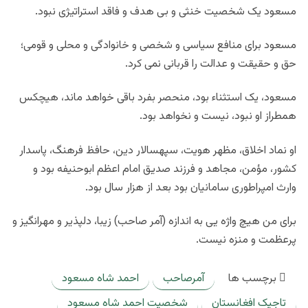
مسعود یک شخصيت خنثى و بى هدف و فاقد استراتيژى نبود.
مسعود برای منافع سياسى و شخصى و خانوادگى و محلى و قومى؛
حق و حقيقت و عدالت را قربانى نمی کرد.
مسعود، یک استثناء بود، منحصر بفرد باقى خواهد ماند، هيچكس
همطراز او نبود، نيست و نخواهد بود.
او نماد اخلاق، مظهر هويت، سپهسالار دين، حافظ فرهنگ، پاسدار
كشور، مؤمن، مجاهد و فرزند صديق امام اعظم ابوحنيفه بود و
وارث امپراطورى سامانيان بود بعد از هزار سال بود.
براى من هيچ واژه يى به اندازه (آمر صاحب) زيبا، دلپذير و مهرانگيز و
پرعظمت و منزه نيست.
برچسب ها
آمرصاحب
احمد شاه مسعود
تاجیک افغانستان
شخصیت احمد شاه مسعود