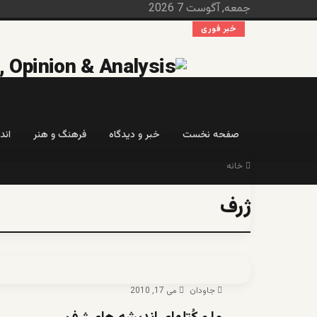
جمعه, آگوست 7 2026
خبر فوری
صفحه نخست
خبر و دیدگاه
فرهنگ و هنر
اند
خانه
ژرف
جاودان
می 17, 2010