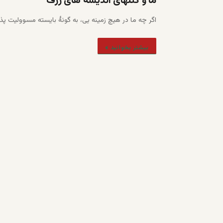
ما و کُتلهای اندیشه های ژرف
اگر چه ما در هیچ زمینه یی، به گونۀ بایسته مسوولیت پذی
بیشتر بخوانید »