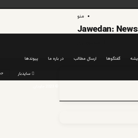
منو
جستجو برای
یشه
گفتگوها
ارسال مطالب
در باره ما
پیوندها
سایدبار
© 2023 جاودان.