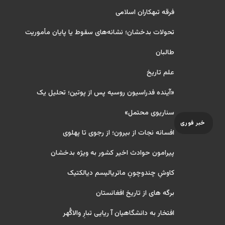
فرقه تبهکاران اسلامی
تحولات بدخشان؛ نشانه‌های سقوط یا پایان مأموریت
طالبان
علم تاریخ
«آینده فدراسیون روسیه پس از پوتین؛ تحلیل یک
سناریوی محتمل»
خبر فوری
افسانه نجات از بیرون؛ از رجوی تا پهلوی
پیرامون حوادث اخیر کشور به ویژه بدخشان
کاوشِ چندو‌چونِ ماتریالیسم دیالکتیک
برگه های از تاریخ افغانستان
افتخار به دانشگاهیان آ ریایی تبارِ والاگُهر