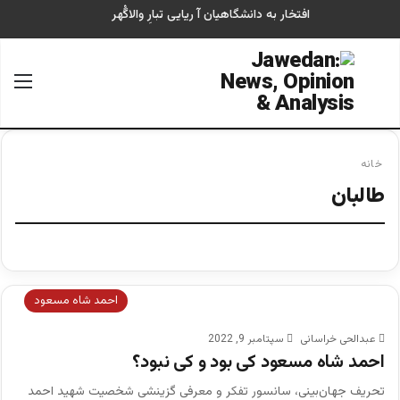
افتخار به دانشگاهیان آ ریایی تبارِ والاگُهر
جستجو برای
منو
خانه
طالبان
احمد شاه مسعود
عبدالحی خراسانی
سپتامبر 9, 2022
احمد شاه مسعود کی بود و کی نبود؟
تحريف جهان‌بینی، سانسور تفكر و معرفی گزینشی شخصيت شهيد احمد