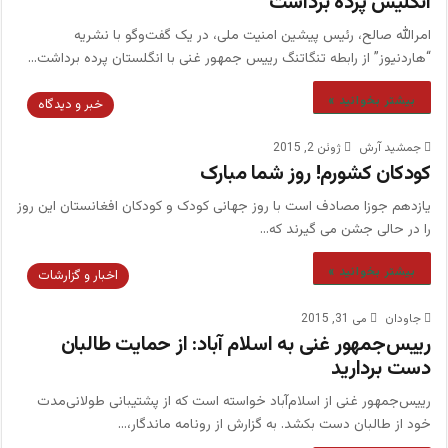
انگلیس پرده برداشت
امرالله صالح، رئیس پیشین امنیت ملی، در یک گفت‌و‌گو با نشریه
“هاردنیوز” از رابطه تنگاتنگ رییس جمهور غنی با انگلستان پرده برداشت…
بیشتر بخوانید »
خبر و دیدگاه
جمشید آرش
ژوئن 2, 2015
کودکان کشورم! روز شما مبارک
یازدهم جوزا مصادف است با روز جهانی کودک و کودکان افغانستان این روز
را در حالی جشن می گیرند که…
بیشتر بخوانید »
اخبار و گزارشات
جاودان
می 31, 2015
رییس‌جمهور غنی به اسلام آباد: از حمایت طالبان
دست بردارید
رییس‌جمهور غنی از اسلام‌آباد خواسته است که از پشتیبانی طولانی‌مدت
خود از طالبان دست بکشد. به گزارش از رونامه ماندگار،…