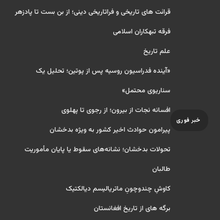
قرائت های تاریخی و فراتاریخی دینی؛ از بن بست تا پادزهر
فرقه تبهکاران اسلامی
علم تاریخ
«آینده فدراسیون روسیه پس از پوتین؛ تحلیل یک
سناریوی محتمل»
افسانه نجات از بیرون؛ از رجوی تا پهلوی
خبر فوری
پیرامون حوادث اخیر کشور به ویژه بدخشان
تحولات بدخشان؛ نشانه‌های سقوط یا پایان مأموریت
طالبان
کاوشِ چندو‌چونِ ماتریالیسم دیالکتیک
برگه های از تاریخ افغانستان