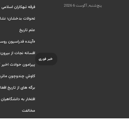
پنج‌شنبه, آگوست 6 2026
فرقه تبهکاران اسلامی
تحولات بدخشان؛ نشانه
علم تاریخ
«آینده فدراسیون روس
افسانه نجات از بیرون؛
خبر فوری
پیرامون حوادث اخیر 
کاوشِ چندو‌چونِ ماتر
برگه های از تاریخ افغا
افتخار به دانشگاهیان آ ر
مخالفت