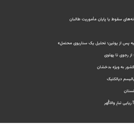
‌های سقوط یا پایان مأموریت طالبان
یه پس از پوتین؛ تحلیل یک سناریوی محتمل»
 از رجوی تا پهلوی
کشور به ویژه بدخشان
یالیسم دیالکتیک
نستان
یایی تبارِ والاگُهر