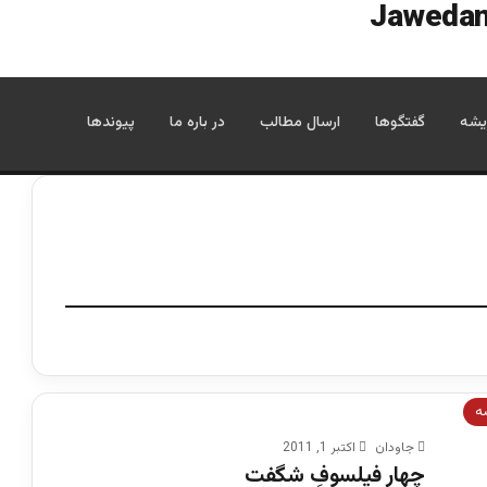
یشه
گفتگوها
ارسال مطالب
در باره ما
پیوندها
ه
جاودان
اکتبر 1, 2011
چهار فیلسوفِ شگفت