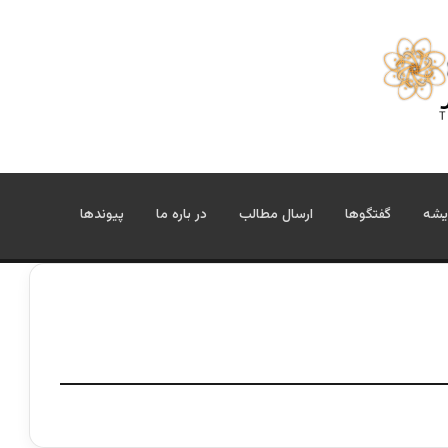
یشه
گفتگوها
ارسال مطالب
در باره ما
پیوندها