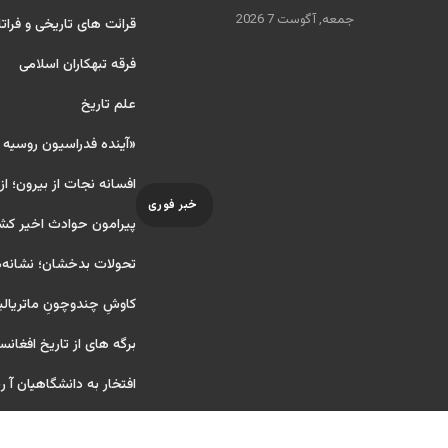
جمعه, آگوست 7 2026
قرائت های تاریخی و فراتا
فرقه تبهکاران اسلامی
علم تاریخ
«آینده فدراسیون روسیه
افسانه نجات از بیرون؛ از
خبر فوری
پیرامون حوادث اخیر کش
تحولات بدخشان؛ نشانه‌ه
کاوشِ چندو‌چونِ ماتریال
برگه های از تاریخ افغانس
افتخار به دانشگاهیان آ ریای