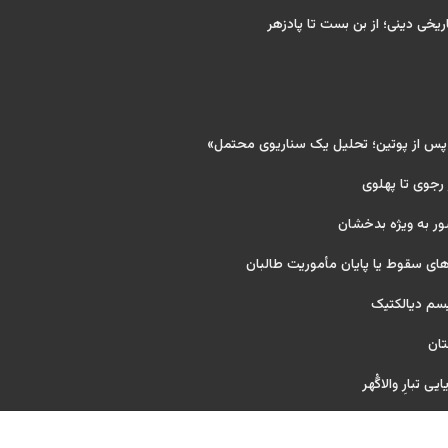
ریخی دینی؛ از بن بست تا پادزهر
 پس از پوتین؛ تحلیل یک سناریوی محتمل»
 رجوی تا پهلوی
ور به ویژه بدخشان
ای سقوط یا پایان مأموریت طالبان
یسم دیالکتیک
تان
ی تبارِ والاگُهر