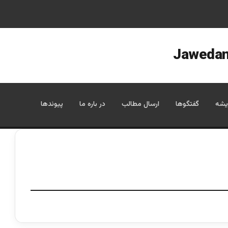
یشه
گفتگوها
ارسال مطالب
در باره ما
پیوندها