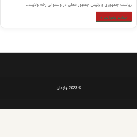
رياست جمهورى و رئيس جمهور فعلى در ولسوالى رخه ولايت…
بیشتر بخوانید »
© 2023 جاودان.