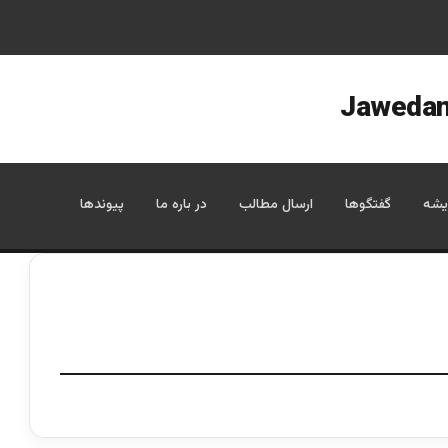
یشه
گفتگوها
ارسال مطالب
در باره ما
پیوندها