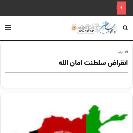
قابل توجه آقایان احمد مسعود و قیوم ملنک
جستجو برای
منو
خانه
انقراض سلطنت امان الله