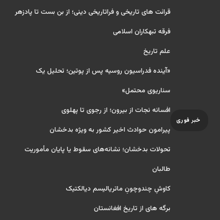
قرائت های تاریخی و فراتاریخی دینی؛ از بن بست تا پادزهر
فرقه تبهکاران اسلامی
علم تاریخ
«آینده فدراسیون روسیه پس از پوتین؛ تحلیل یک
سناریوی محتمل»
افسانه نجات از بیرون؛ از رجوی تا پهلوی
خبر فوری
پیرامون حوادث اخیر کشور به ویژه بدخشان
تحولات بدخشان؛ نشانه‌های سقوط یا پایان مأموریت
طالبان
کاوشِ چندو‌چونِ ماتریالیسم دیالکتیک
برگه های از تاریخ افغانستان