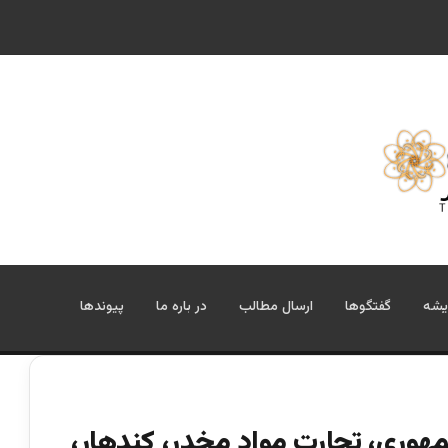
یشه
گفتگوها
ارسال مطالب
در باره ما
پیوندها
مهوری، تجارت مواد مخدر، کندهار،