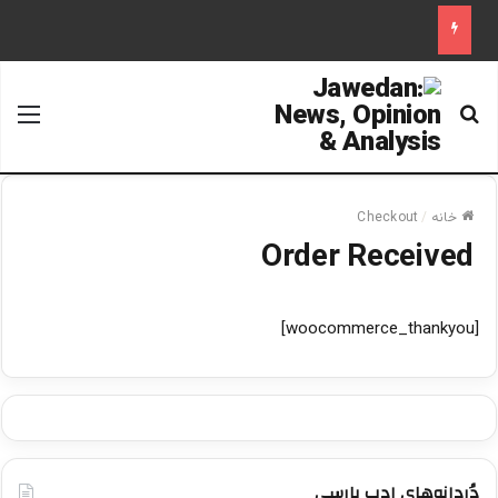
جستجو برای
منو
خانه
/
Checkout
Order Received
[woocommerce_thankyou]
دُردانه‌های ادب پارسی