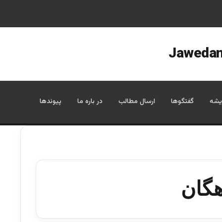
یشه
گفتگوها
ارسال مطالب
در باره ما
پیوندها
هگان