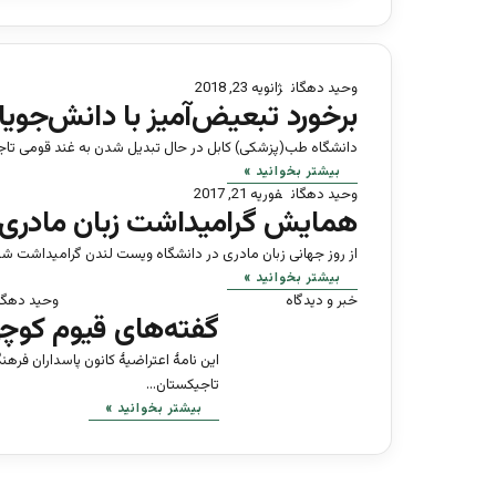
وحید دهگان
ژانویه 23, 2018
برخورد تبعیض‌آمیز با دانش‌جوی
دانشگاه طب(پزشکی) کابل در حال تبدیل شدن به غند قومی تاجی
بیشتر بخوانید »
وحید دهگان
فوریه 21, 2017
همایش گرامیداشت زبان مادری د
از روز جهانی زبان مادری در دانشگاه ویست لندن گرامیداشت شد.
بیشتر بخوانید »
خبر و دیدگاه
وحید دهگا
گفته‌های قیوم کوچی
این نامۀ اعتراضیۀ کانون پاسداران فرهن
تاجیکستان…
بیشتر بخوانید »