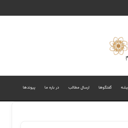
یشه
گفتگوها
ارسال مطالب
در باره ما
پیوندها