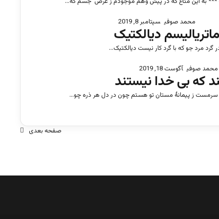
** به این متاع که در پیش وهم موجودم ز عرض جسم که…
محمد صوفی
سپتامبر 8, 2019
ماتریالیسم دیالکتیک
گرد مرد جو که با گرد کار نیست دیالکتیک…
محمد صوفی
آگوست 18, 2019
ند که بی خدا نیستند
ست ز پیمانۀ مستان تو هستم چون در دل هر ذره چو…
صفحه بعدی