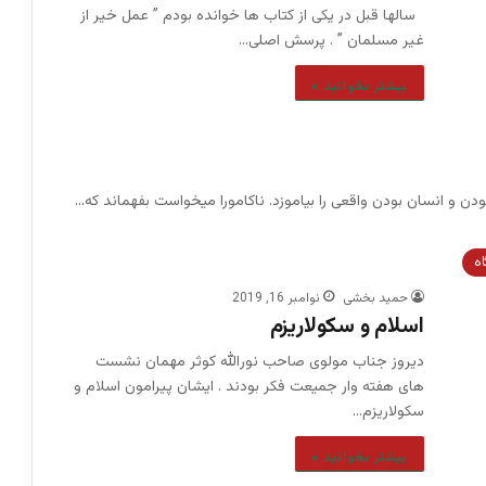
سالها قبل در یکی از کتاب ها خوانده بودم ” عمل خیر از
غیر مسلمان ” . پرسش اصلی…
بیشتر بخوانید »
ن و انسان بودن واقعی را بیاموزد. ناکامورا میخواست بفهماند که…
اه
حمید بخشی
نوامبر 16, 2019
اسلام و سکولاریزم
دیروز جناب مولوی صاحب نورالله کوثر مهمان نشست
های هفته وار جمیعت فکر بودند . ایشان پیرامون اسلام و
سکولاریزم…
بیشتر بخوانید »