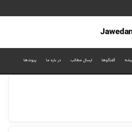
یشه
گفتگوها
ارسال مطالب
در باره ما
پیوندها