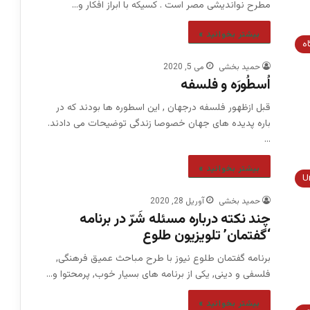
مطرح نواندیشی مصر است . کسیکه با ابراز افکار و…
بیشتر بخوانید »
اه
حمید بخشی
می 5, 2020
اُسطُورَه و فلسفه
قبل ازظهور فلسفه درجهان , این اسطوره ها بودند که در
باره پدیده های جهان خصوصا زندگی توضیحات می دادند.
…
بیشتر بخوانید »
U
حمید بخشی
آوریل 28, 2020
چند نکته درباره مسئله شَرّ در برنامه
‘گفتمان’ تلویزیون طلوع
برنامه گفتمان طلوع نیوز با طرح مباحث عمیق فرهنگی,
فلسفی و دینی, یکی از برنامه های بسیار خوب, پرمحتوا و…
بیشتر بخوانید »