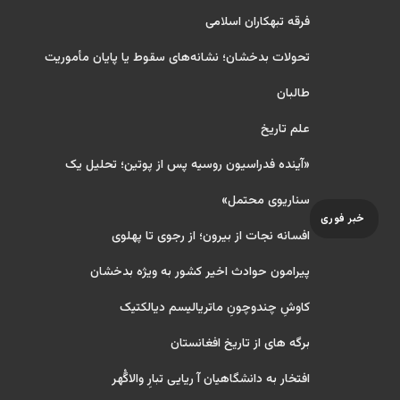
فرقه تبهکاران اسلامی
تحولات بدخشان؛ نشانه‌های سقوط یا پایان مأموریت
طالبان
علم تاریخ
«آینده فدراسیون روسیه پس از پوتین؛ تحلیل یک
سناریوی محتمل»
خبر فوری
افسانه نجات از بیرون؛ از رجوی تا پهلوی
پیرامون حوادث اخیر کشور به ویژه بدخشان
کاوشِ چندو‌چونِ ماتریالیسم دیالکتیک
برگه های از تاریخ افغانستان
افتخار به دانشگاهیان آ ریایی تبارِ والاگُهر