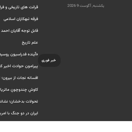
یکشنبه, آگوست 9 2026
قرائت های تاریخی و فرا
فرقه تبهکاران اسلامی
قابل توجه آقایان احمد
علم تاریخ
«آینده فدراسیون روسی
خبر فوری
پیرامون حوادث اخیر ک
افسانه نجات از بیرون؛ ا
کاوشِ چندو‌چونِ ماتریا
تحولات بدخشان؛ نشانه‌
ایران در دو جنگ با امری