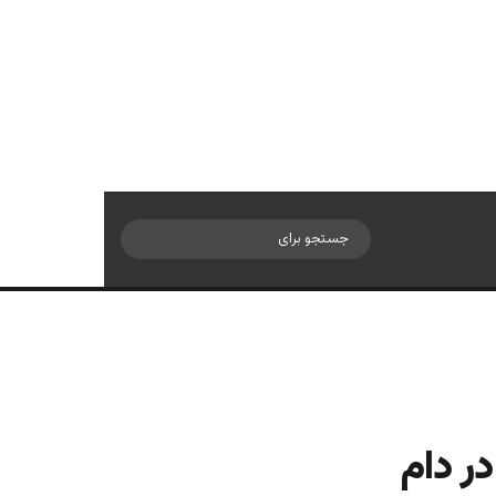
سایدبار
جستجو
برای
ر دام