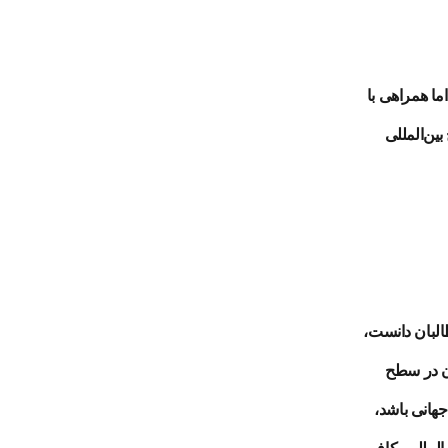
گرچه روسیه و هند از تعامل با طالبان در چارچوب منافع استراتژیک خود استقبال می‌کنند، اما همراهی با
ین‌المللی
البان دانست،
ن در سطح
جهانی باشد،