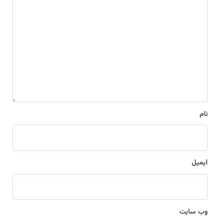
ی
د
گ
ا
ه
*
نام
ایمیل
وب‌ سایت