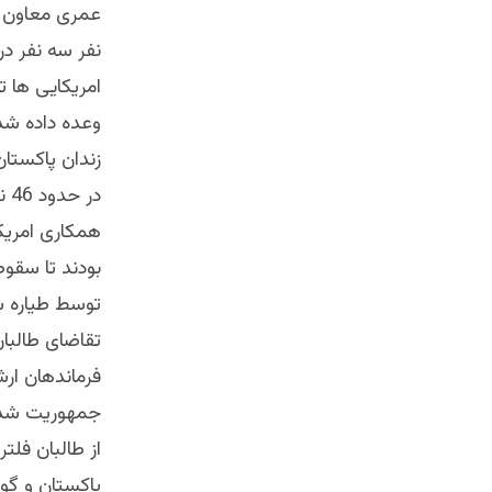
عمری معاون ا
نفر سه نفر در
امریکایی ها تو
زندان پاکستان
در
همکاری امریکا 
بودند تا سقوط
توسط طیاره سی
تقاضای طالبان 
فرماندهان ارش
جمهوریت شدند
از طالبان فلت
پاکستان و گوان