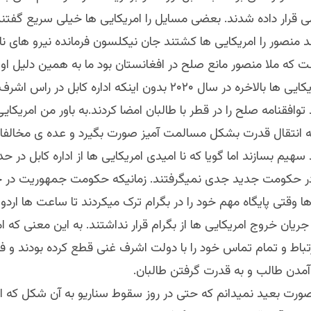
ی قرار داده شدند. بعضی مسایل را امریکایی ها خیلی سریع گفتن
 منصور را امریکایی ها کشتند جان نیکلسون فرمانده نیرو های نات
 که ملا منصور مانع صلح در افغانستان بود ما به همین دلیل او 
برداشتیم. امریکایی ها بالاخره در سال ۲۰۲۰ بدون اینکه اداره کابل در 
توافقنامه صلح را در قطر با طالبان امضا کردند.به باور من امریکای
 انتقال قدرت بشکل مسالمت آمیز صورت بگیرد و عده ی مخالفان 
سهیم بسازند اما گویا که نا امیدی امریکایی ها از اداره کابل در ح
 در حکومت جدید جدی نمیگرفتند. زمانیکه حکومت جمهوریت در
ها وقتی پایگاه مهم خود را در بگرام ترک میکردند تا ساعت ها ارد
جریان خروج امریکایی ها از بگرام قرار نداشتند. به این معنی که ا
رتباط و تمام تماس خود را با دولت اشرف غنی قطع کرده بودند و فضا
آمدن طالب و به قدرت گرفتن طالبان.
رت بعید نمیدانم که حتی در روز سقوط سناریو به آن شکل که 