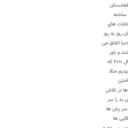
فغانستان
 ساخته
خابات های
روز به روز
نیا اتفاق می
ند و باور
داشتند که راه خروج از افغانستان تداوم پروسه بن نیست به همین خاطر در سال ۲۰۱۰ که
دیم مثلا
اختن
ها در تلاش
ن بد را سر
سر زبان ها
کایی ها