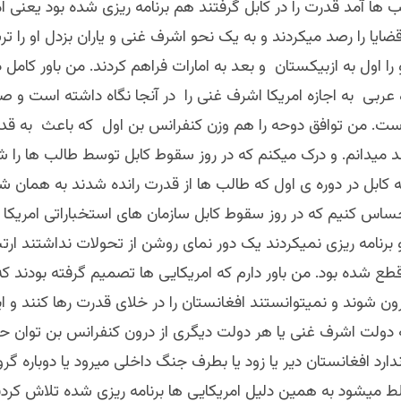
لب ها آمد قدرت را در کابل گرفتند هم برنامه ریزی شده بود یعنی ام
ایا را رصد میکردند و به یک نحو اشرف غنی و یاران بزدل او را ترس
و را اول به ازبیکستان و بعد به امارات فراهم کردند. من باور کامل د
عربی به اجازه امریکا اشرف غنی را در آنجا نگاه داشته است و صا
است. من توافق دوحه را هم وزن کنفرانس بن اول که باعث به ق
 میدانم. و درک میکنم که در روز سقوط کابل توسط طالب ها را 
ه کابل در دوره ی اول که طالب ها از قدرت رانده شدند به همان ش
ساس کنیم که در روز سقوط کابل سازمان های استخباراتی امریکا د
 برنامه ریزی نمیکردند یک دور نمای روشن از تحولات نداشتند ارتب
 قطع شده بود. من باور دارم که امریکایی ها تصمیم گرفته بودند که 
ون شوند و نمیتوانستند افغانستان را در خلای قدرت رها کنند و ای
 دولت اشرف غنی یا هر دولت دیگری از درون کنفرانس بن توان 
ندارد افغانستان دیر یا زود یا بطرف جنگ داخلی میرود یا دوباره گر
 میشود به همین دلیل امریکایی ها برنامه ریزی شده تلاش کردند