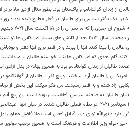
 و مذاکره کنند. اولین گام های که در این مسیر برداشته شد گفتگو
ن از زندان گوانتانامو و پاکستان بود. بطور مثال آزادی ملا برادر از
 کردن یک دفتر سیاسی برای طالبان در قطر مطرح شده بود و روز ب
میشد. و نقطه شروع آن چیزی را که
دفتر طالبان در دوحه در سال ۲۰۱۳ بعد از تلاش های بسیار امریکایی ها
 طالبان را پیدا کنند آنها را ببرند و در قطر برای آنها دفتر و بودباش 
کنند.گام بعدی که امریکایی ها بنابر خواسته طالبان بر میداشتند 
مده طالبان از زندان گوانتانامو بود به همین بهانه در بدل آزادی ا
مریکایی را طالبان آزاد ساختند. وپنج نفر از طالبان از گوانتانامو د
کایی آزاد شده و به قطر رسیدند. من فکر میکنم این بخش از برنامه
رهبران طالبان به صحنه سیاسی افغانستان بوده است.این پنج آدم 
مهم بعد از ۱۵ سپتامبر ۲۰۲۱ در نظام فعلی طالبان شدند در میان آنها ع
ار دارد و نورالله نوری وزیر قبایل فعلی است ملا فاضل معاون اول 
 خیر خواه وزیر اطلاعات و فرهنگ است به همین ترتیب مولوی م