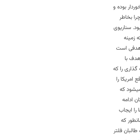
وردار بوده و
را بخاطر
ود. سناریوی
 زمینه
 هدفی است
هدف با
گذاری را که
 امریکا را
میشود که
ن ادامه
 را ایجاب
انطور که
طالبان فلتر