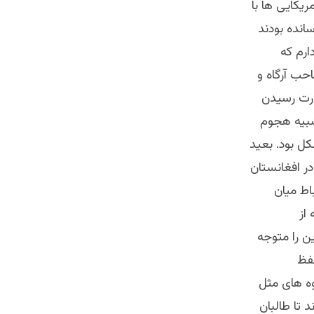
ریکایی ها با
انده بودند
ارم که
حب آرگاه و
درت رسیدن
شبیه هجوم
کل بود. بعید
ر افغانستان
اط میان
از
ن را متوجه
حفظ
وه های مثل
 تا طالبان