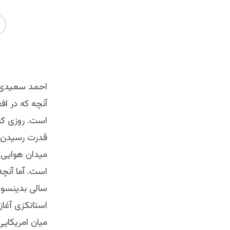
احمد سعیدی
است. روزی که 
قدرت رسیدن طا
میدان هوایی 
است. آما آنچ
سالی بدینسو ب