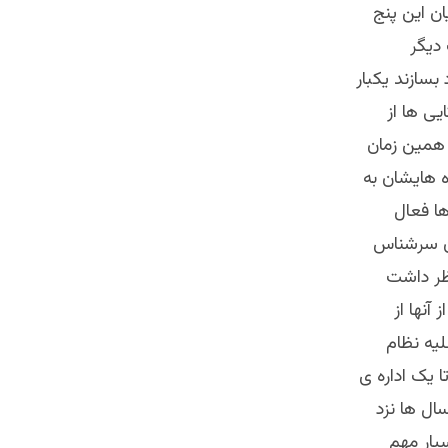
ن این پنج
دیگر
 بسازند یکبار
سفارش امریکایی ها از
ر همین زمان
واده هایشان به
ها فعال
بان سرشناس
نظر داشت
آنها از
لیه نظام
 یک اداره ی
سال ها نزد
سیار مهم