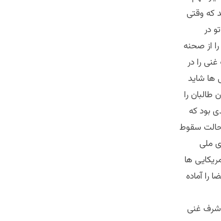
د که وقتی
و در
را از صحنه
راس اشرف غنی را در
ی ها شاید
طالبان را
دی بود که
 حالت سقوط
وی ملی
مریکایی ها
 را آماده
اشرف غنی