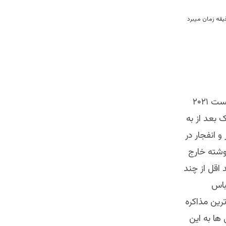
آنچه که در افغانستان در حال حاضر دیده میشود ثمره دستآورد های پانزدهم اگست ۲۰۲۱
 بعد از به
 انفجار در
وشته خارج
اقل از چند
باس
ان میکند اما اصلی ترین مذاکره
مریکایی ها به این