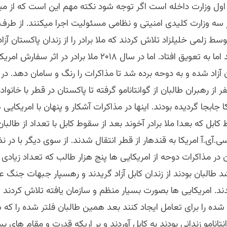
ول وزارت داخله است اگر توجه شود نکته مهم این است که از میا
 سه وزارت کلیدی امنیتی و نظامی مسئولیت اجرا میکنند. از طرف 
سط زلمی خلیلزاد تلاش کردند که ملا برادر را از زندان پاکستان آزاد
وعده داده شد اما به تعویق افتاد. اما در سال ۲۰۱۸ ملا برادر در اثر 
 آزاد شده و به دوحه برده شد تا مذاکرات را رنگ و سامان دهد. د
 حدود 46 نفر از رهبران طالبان از گوانتانامو گرفته تا پاکستان در قطر با خان
جابجا گردیده بودند. اینها در مذاکرات آشکار و پنهان با امریکایی 
 کابل که بعدا ملا برادر آخوند بعد از سقوط کابل با تعداد از طال
.آی.آ امریکا به قندهار از قطر انتقال شدند. از سوی دیگر با در 
در مذاکرات دوحه از امریکایی ها پنج هزار طالب که تعداد زیادی از 
د طالبان بودند از زندان کابل آزاد گریدند و رهسپار جبهات جنگ ع
. امریکایی ها بصورت بسیار منظم و سازمان یافته تلاش کردند تا
ر شده را برای تعامل ایجاد کنند بعد همین طالبان فلتر شده را که 
تانامو زندانی بودند به کابل آوردند و بر اریکه قدرت و مقام های ب