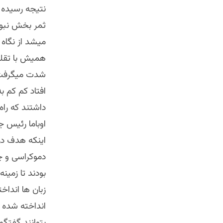
نتیجه رسیده ب
ثمر بخش نبود
میشد از نگاه 
همیش با تقلب
شدت میگرفت ام
افتاد کم کم به
اوباما رئیس 
اینکه هدف در 
دموکراسی و چی
بودند تا زمین
زبان ها انداخ
انداخته شده ب