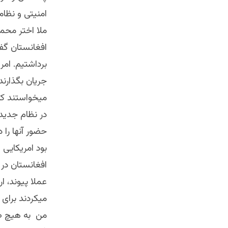
امنیتی و نظام
ملا اختر محمد
افغانستان گفت
جریان بگذارند 
میخواستند که
در نظام جدید 
حضور آنها را
بود امریکایی 
افغانستان در 
عملا پیوند، ا
میکردند برای 
من به هیچ صو