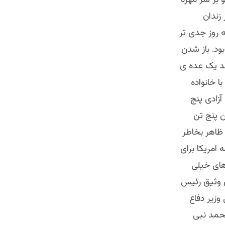
 بر سر مهره
 زندان
ه روز جدی تر
 ما ثمر آن را در ۱۵ اگست سال ۲۰۲۱ دیدیم بود. باز شدن
 توانستند یک عده ی
با خانواده
آزادی پنج
ین پنج تن
ر ظاهر بخاطر
 امریکا برای
های خیلی
بدالحق وثیق رئیس
وزیر دفاع
حمد نبی