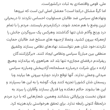
ملی، قومی واقتصادی به ثبات درکشوراست.
اما گرۀ مشکل درکجا است؟ معضل اصلی این است که نیروها
ونهادهای سیاسی ضد طالبان مسئولیت احساس نکردند تا دربحرانی
ترین وضع با هم متحد شوند، درکنارمردم بایستند، مردم را با تمام
درد ورنج وآلام شان تنها گذاشتند وهرکس یک سروگردن جانش را
ازمعرکه بیرون کشید. وعملا ازجبهه های مسلح ضد طالبان حمایت
نکردند؛خود شان هم نتوانستند نهادهای نظامی بسازند وتلفیق
منطقی بین مبارزۀ سیاسی ونظامی ایجاد کنند. «برگزارکنندگان
ریفراندم درفضای مجازی» تنها بلد اند هیاهوی راه بیاندازند وهیچ
اراده ء برای شرکت درمبارزه مسلحانهء آزادیبخش ومبارزه سیاسی
میدانی وعملی ندارند. آنها توقع دارند دوباره بیرونی ها بیایند وبا
ریسمان شان کشوررا تجزیه کنند ویک گوشه را به این ها بسپارند و
این ها بشوند حاکم دهکده ویا فدرال بسازند وآقایان را ببرند به
عنوان نخست وزیرایالتی بنشانند وهمین. شعارهایی که با درد مردم
درلحظۀ کنونی رابطه ندارد. برای تحقق هرخواستی بایدهزینه کرد.