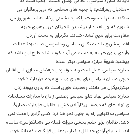
باید به مبارزۀ سیاسی ـ نظامی توسل جُست. جالب است که
«منادیان ریفراندم» با جبهه های مسلحی که دربرابرطالبان می
جنگند نه تنها خصومت، بلکه به دشمنی برخاسته اند. هروروز می
شنویم که چی تعداد از بیشترین تاجیکان درزیررهبری جبهه
مقاومت برای هیچ کشته شدند. مگربرای به دست آوردن
اقتدارمشروع باید به تگدی سیاسی وجاسوسی دست زد؟ عدالت
وآزادی بدون هزینه به دست می آید؟ خوب شاید طرح این باشد که
پیشبرد شیوۀ مبارزه سیاسی بهتر است!
مبارزه سیاسی، عمل است ونه حرف زدن درفضای مجازی. این آقایان
درچی میدان سیاسی برای رهبری وبسیج مردم قراردارند؟ خود
بهترازدیگران می دانند. وضعیت طوری است که بدون پیوند زدن
مبارزه سیاسی نهاد های سیاسی وصنفی ز نان با مبارزات مسلحانه
ی نهاد های که درصف پیکارآزادیبخش با طالبان قراردارند، مبارزۀ
سیاسی به تنهایی راه به جایی نخواهد بُرد. کسی آزادی را مفت نمی
دهد. طالبان برای حاتم بخشی میراث قبیله یی و«ملاکراسی» نیامده
اند. باید برای آزادی حد اقل درکنارنیروهایی قرارگرفت که بانثارخون