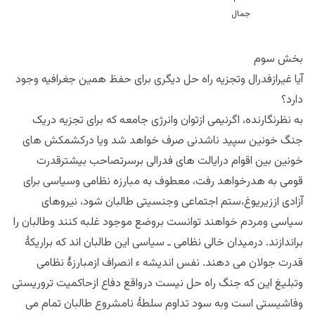
بخش سوم
آیا غیرازفدرال وتجزیه راه حل دیگری برای حفظ همین جغرافیه وجود
دارد؟
به نظرنگارنده، اگرنیمی ازتوان وانرژی جامعه که برای تجزیه دریک
جنگ خونین سپید ناشدنی صرف خواهد شد ویا درکشمکش های
خونین بین اقوام درایالت های فدرالی برسرتصاحب بیشترقدرت
قومی به هدرخواهد رفت، معطوف به مبارزه نظامی وسیاسی برای
آزادی اززیریوغ،ستم اجتماعی وجنسیتی طالبان شود، نیروهای
سیاسی ومردم خواهند توانست بروضع موجود غلبه کنند وطالبان را
براندازند. درمیدان خالی نظامی ـ سیاسی این طالبان اند که براریکۀ
قدرت جولان می دهند. نفس اندیشه ء انصراف ازمبارزۀ نظامی
وتبلیغ این که جنگ راه حل نیست درواقع دفاع ازحاکمیت تروریستی
وفاشیستی است وبه سود تداوم سلطۀ نامشروع طالبان تمام می