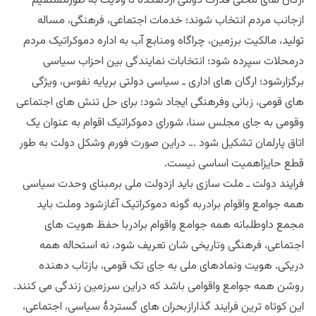
ارگان های محلی قدرت دولتی ازدهکده تا ولایت به طورمستقیم
ازجانب مردم انتخاب شوند؛ خدمات اجتماعی، فرهنگی، مساله
تولید، مالکیت برزمین، چراگاه ومنابع آب به اداره دموکراتیک مردم
درمحلات سپرده شود؛ انتخابات نمایندگی بین احزاب سیاسی
برگزارشود؛ ارگان های اداری ـ سیاسی دولتی برپایه نفوس، ویژگی
های قومی، زبانی وفرهنگی ایجاد شود؛ برای حل تنش های اجتماعی
وقومی به جای مجلس سنا، شورای دموکراتیک اقوام به عنوان یک
اتاق پارلمان تشکیل شود … دراین صورت فورم وشکل دولت به طور
قطع حایزاهمیت اساسی نیست.
فرایند دولت ـ ملت سازی باید ازدولت ملی برمبنای وحدت سیاسی
همه جوامع واقوام برادربه گونه دموکراتیک آغازشود وملت باید
مجمع داوطلبانه همه جوامع واقوام برادربا حفظ هویت های
اجتماعی، فرهنگی وتاریخی شان تعریف شود، نه استحاله همه
دریکی. هویت ونمادهای ملی به جای تک قومی، بازتاب دهنده
روشن همه جوامع واقوامی باشد که دراین سرزمین زندگی می کنند.
این کوتاه ترین فرایند گذارازبحران های گستردۀ سیاسی، اجتماعی،