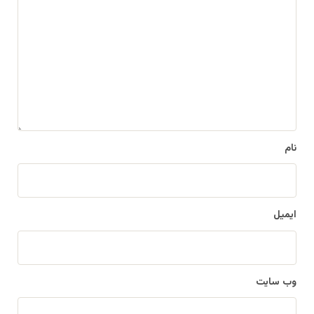
ی
د
گ
ا
ه
*
نام
ایمیل
وب‌ سایت