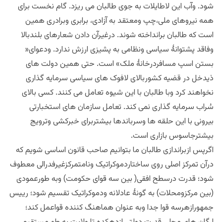
شود. وآب این لاطایلات به جوی طالبان می ریزد. گام نخست برای
همه نیروهای ملی،چپ ومعتقد به آزادی، برابری وبرادری همین
است که طالبان برانداخته شوند. درغیرآن دادن شعارهای بلندبالا
وفاقد پشتوانۀ سیاسی ونظامی به پشیزی ارزش ندارد. ودعوای«
بستن اسپ مسافردرخانۀ ملک» است. حتی همین دولت های
ذیدخل در قضیه کشوربالای لافوک های سیاسی سرمایه گذاری
نخواهند کرد وبا طالبان با این شیوه تعامل می کنند. کسی بالای
سُراب سرمایه گذاری نمی کند. تعامل سازمان های استخبارتی
بیرونی با این حلقه ها وسرباندها بیشتربرای خبرکشی وترویج
بیشترجاسوس بازاری است.
اگرپس ازبراندازی طالبان ما بتوانیم صاحب قانون اساسی شویم که
درآن تمرکز اصلی روی ساختاردموکراتیک ونامتمرکزغیرفدرالی معطوف
شود؛ قدرت درسطح افقی( بین سه قوای حکومت) وبه طورعمودی
(بین مرکزومحلات) به گونۀ عادلانه ودموکراتیک تقسیم شود؛ رییس
جمهورازهرسه قوا جدا وبه عنوان هماهنگ کننده قواعمل کند؛