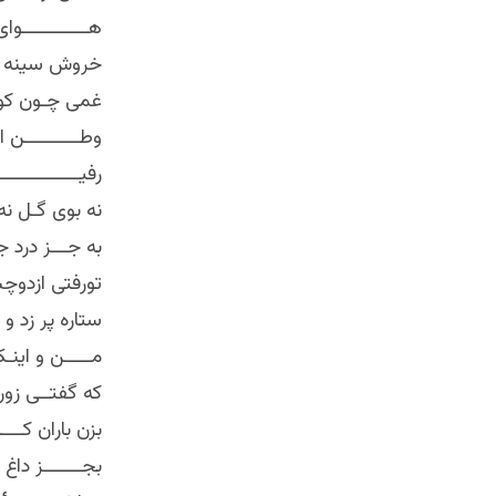
هــــــــــــوا
خروش سینه ی
غمی چـون کوه
وطــــــــــن 
رفیــــــــــــ
نه بوی گـل نه آو
به جـــز درد ج
تورفتی ازدو
ستاره پر زد و 
مـــــن و ای
که گفتــی زو
بزن باران کــــه
بجـــــــز داغ