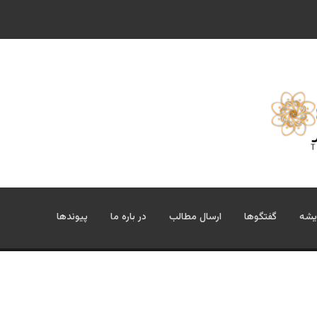
یشه
گفتگوها
ارسال مطالب
در باره ما
پیوندها