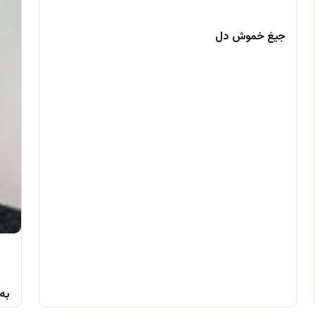
جیغ خموش دل
به