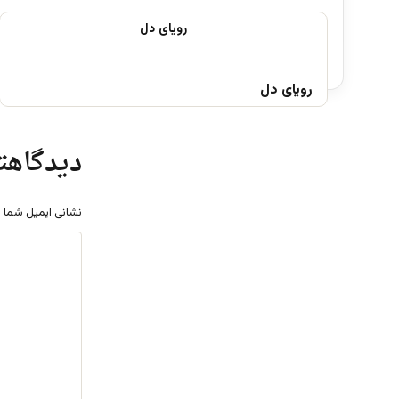
رویای دل
دیدگاهتا
نشانی ایمیل شما 
د
ی
د
گ
ا
ه