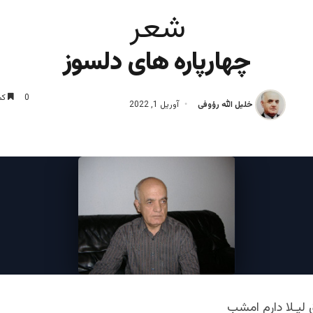
شعر
چهارپاره های دلسوز
0
کم
خلیل الله رؤوفی
آوریل 1, 2022
یـلا دارم امشب