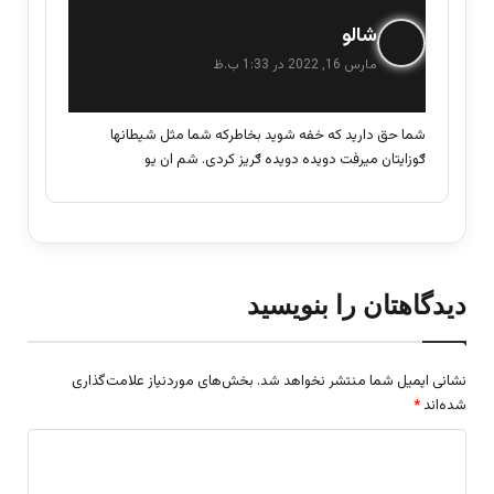
گ
شالو
ف
مارس 16, 2022 در 1:33 ب.ظ
ت
:
شما حق دارید که خفه شوید بخاطرکه شما مثل شیطانها
ګوزایتان میرفت دویده دویده ګریز کردی. شم ان یو
دیدگاهتان را بنویسید
نشانی ایمیل شما منتشر نخواهد شد.
بخش‌های موردنیاز علامت‌گذاری
شده‌اند
*
د
ی