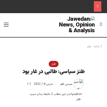
جستجو برای
منو
خانه
/
طنز
طنز
طنز سیاسی: طالبی در غار بود
موسی ظفر
مارس 14, 2022
1
خواندن این مطلب 2 دقیقه زمان میبرد