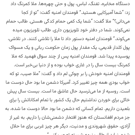
دستگاه مخابره، تفنگ، لباس، پول و حتی چهره‌ها. ملا کمرنگ داد
زد: “شما آمیرکایی هستید.” قومندان امنیه گفت: “تو از کجا
می‌دانی؟” ملا گفت: “شما یک کمی حمام کدگی هستی. طالب حمام
نمی‌کوند. شما در دفتر خود تلویزیون داری. طالب تلویزیون میده
می‌کوند.” قومندان امنیه دستور داد تا ملا را تلاشی کنند. در تلاشی،
پول کلدار قدیمی، یک مقدار پول زمان حکومت ربانی و یک مسواک
پوسیده پیدا شد. قومندان امنیه پس از چند سوال فهمید که ملا
کمرنگ بیست سال را در غاری خواب بوده و از دنیا بی‌خبر است.
قومندان امنیه خودش را بر چوکی لم داد و گفت: “ملا صیب، تو که
خواب بودی همه چیز تغییر کرد. آمیرکا دشمن ما بود حال دوست ما
است. روسیه از ما می‌ترسید حال عاشق ما است. بیست سال پیش
خاکی برای خوردن نداشتیم حال یک کشور با تمام امکاناتش را برای
بلعیدن داریم. تمام کسانی که دشمن ما بود حالا دوست ما شده، به
جز مردم افغانستان که هنوز افتخار دشمنی‌شان را داریم. به غیر از
آزادی، حقوق شهروندی و مدنیت، دیگر هر چیز غربی برای ما حلال