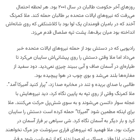
روزهای آخر حکومت طالبان در سال ۲۰۰۱ بود. هر لحظه احتمال
می‌رفت که نیروهای ایالات متحده بر طالبان حمله کند. ملا کمرنگ
آخند که در بامیان قومندان یک لوا بود با کلاشنکفی که روی شانه‌اش
انداخته بود میان برف‌ها، پشت تپه صلصال قدم می‌زد.
رادیویی که در دستش بود از حمله نیروهای ایالات متحده خبر
می‌داد اما ملا وقتی دستش را روی پیشانی‌اش سایبان می‌کرد تا
طیاره‌ای در آسمان صاف و آبی ببیند چیزی نمی‌دید. دود سفید از
مغاره‌ها بلند می‌شد و بوی چوب در هوا پیچیده بود.
طالبی با صدای بریده و تند در مخابره صدا زد، “پرار کنید آمیرکا آمد”.
ملا کمرنگ وقتی از روی تپه به پایین نگاه کرد، دید نیروهایش با
عجله سوار داتسن می‌شوند و به سوی شش‌پل حرکت می‌کنند. ملا
برای اینکه مطمین شود “آمیرکا” حمله کرده است دستش را سایبان
کرد و بار دیگر به آسمان نگاه کرد. شی سیاهی بر فراز آسمان در
حرکت بود. ملا فهمید که نیروهای فراری سرنوشت جز مرگ نخواهند
داشت. لذا وقتی عساکر بر او صدا زدند که از تپه پایین شود و فرار