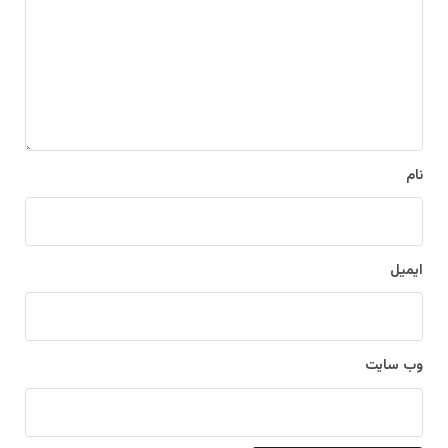
د
گ
ا
ه
*
نام
ایمیل
وب‌ سایت