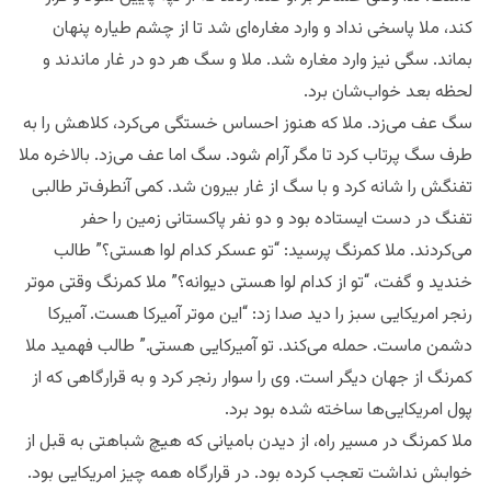
کند، ملا پاسخی نداد و وارد مغاره‌ای شد تا از چشم طیاره پنهان
بماند. سگی نیز وارد مغاره شد. ملا و سگ هر دو در غار ماندند و
لحظه بعد خواب‌شان برد.
سگ عف می‌زد. ملا که هنوز احساس خستگی می‌کرد، کلاهش را به
طرف سگ پرتاب کرد تا مگر آرام شود. سگ اما عف می‌زد. بالاخره ملا
تفنگش را شانه کرد و با سگ از غار بیرون شد. کمی آنطرف‌تر طالبی
تفنگ در دست ایستاده بود و دو نفر پاکستانی زمین را حفر
می‌کردند. ملا کمرنگ پرسید: “تو عسکر کدام لوا هستی؟” طالب
خندید و گفت، “تو از کدام لوا هستی دیوانه؟” ملا کمرنگ وقتی موتر
رنجر امریکایی سبز را دید صدا زد: “این موتر آمیرکا هست. آمیرکا
دشمن ماست. حمله می‌کند. تو آمیرکایی هستی.” طالب فهمید ملا
کمرنگ از جهان دیگر است. وی را سوار رنجر کرد و به قرارگاهی که از
پول امریکایی‌ها ساخته شده بود برد.
ملا کمرنگ در مسیر راه، از دیدن بامیانی که هیچ شباهتی به قبل از
خوابش نداشت تعجب کرده بود. در قرارگاه همه چیز امریکایی بود.