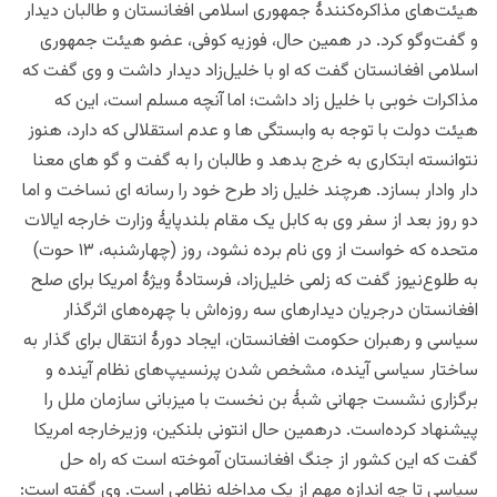
هیئت‌های مذاکره‌کنندۀ جمهوری اسلامی افغانستان و طالبان دیدار
و گفت‌وگو کرد. در همین حال، فوزیه کوفی، عضو هیئت جمهوری
اسلامی افغانستان گفت که او با خلیل‌زاد دیدار داشت و وی گفت که
مذاکرات خوبی با خلیل زاد داشت؛ اما آنچه مسلم است، این که
هیئت دولت با توجه به وابستگی ها و عدم استقلالی که دارد، هنوز
نتوانسته ابتکاری به خرج بدهد و طالبان را به گفت و گو های معنا
دار وادار
بسازد. هرچند
خلیل زاد طرح خود را رسانه ای نساخت و اما
دو روز بعد از سفر وی به کابل یک مقام بلندپایۀ وزارت خارجه ایالات
متحده که خواست از وی نام برده نشود، روز (چهارشنبه، ۱۳ حوت)
به طلوع‌نیوز گفت که زلمی خلیل‌زاد، فرستادۀ ویژۀ امریکا برای صلح
افغانستان درجریان دیدارهای سه روزه‌اش با چهره‌های اثرگذار
سیاسی و رهبران حکومت افغانستان، ایجاد دورۀ انتقال برای گذار به
ساختار سیاسی آینده، مشخص شدن پرنسیپ‌های نظام آینده و
برگزاری نشست جهانی شبۀ بن نخست با میزبانی سازمان ملل را
پیشنهاد کرده‌است. درهمین حال انتونی بلنکین، وزیرخارجه امریکا
گفت که این کشور از جنگ افغانستان آموخته است که راه حل
سیاسی تا چه اندازه مهم از یک مداخله نظامی است. وی گفته است: