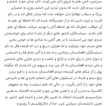
سرزمین خمی هم به ابروی آنان نمی آورند. آنان چنان مورد خشم و
نفرت مردم قرار دارند که بدون تردید این خشم روزی به عصیانی
بزرگ و سیلاب توفانزا بدل خواهد شد؛ اما چنان غافل اند و در دام
قدرت و ثروت اسیر اند و از خودبیگانه شده اند که لحظه ای هم به
آن عواقب خطرناک که هر لحظه آنان را تهدید میکند، لحظه ای هم
فکر نکنند. سیاستگران کشور های دیگر از بام تا شام برای خوشبختی
مردم خود می اندیشند تا در هر گامی به شادی ها و خوش بختی
های مردم خود بیفزایند و اما هزاران دریغ و درد که قرعهء فال به نام
سیاستگران افغانستان برعکس زده شده و آنان تمام فکر و احساس
و نبوغ شان را برای غارت و تاراج و غضب و دزدی دارایی های شخصی
و ملی مردم افغانستان به کار می برند و پیهم می اندیشند که چگونه
پول را از شکم های گرسنهء مردم افغانستان بدزدند و با فرو بردن
تیغ ستم و فساد در استخوان های آنان انتقام نامردی ها و نامردمی
های خود را از آنان بگیرند.‌ در حالی که علم سیاست چه به مفهوم
کلاسیک و مدرن آن و با تعبیر هایی چون؛ فشردهء اقتصاد به تعبیر
مارکسیسم، فشردهء اعتقاد به تعبیر باقر صدر و ادارهء امور کشور به
تعبیر دانشمندان سیاسی غرب حتا از ماکیاولیسم تا روسو و