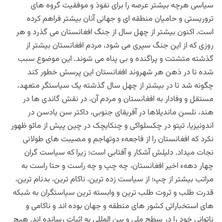
سیاسی هرچه بیشتر عرصه را برای نفوذ و موفقیت گروه های
تروریستی و حامیان منطقه ای و جهانی آنان بیشتر فراهم کرده
است. اکنون بیشتر از چهل سال از جنگ افغانستان می گذرد و هر
روزی که از این جنگ سپری می شود، مردم افغانستان بیشتر از
گذشته متشتت و پراگنده و بی پناه می شوند. این موضوع سبب
شده تا در ذهن هر شهروند افغانستان این پرسش خطور کند
چگونه شد تا در بیشتر از چهل سال گذشته یک سیاستگر متعهد،
مستقل و وفادار به افغانستان و مردم آن، در نقش گاندی ها در
هند، نلسن ماندیلاها در آفریقای جنوبی، داکتر سن یادسن در
اندونیزیا، تیتو در چکسلواکی و چنکایچک در چین پیش از مائو ظهور
نکرد که افغانستان را از فاجعهء دوتهاجم و مصیبت های طولانی
نجات میداد. دلیلش آشکار و آفتابی است؛ زیرا که سیاست گران
چهار دههء اخیر افغانستان، چه چپ و چه راست و حتا راست به
مراتب بیشتر از چپ؛ از سیاست زده ترین، ناکام ترین، بدنام ترین،
قدرت طلب و ثروت طلب ترین و وابسته ترین سیاستگران به شبکه
های استخباراتی کشور های منطقه و جهان بوده اند‌ و ناکامی و
ناتوانی خود را در سطح ملی و بین المللی به اثبات رسانده اند. هیچ