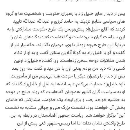
پس از دیدار های خلیل زاد با رهبران حکومت و شخصیت ها و گروه
های سیاسی
منابع
نزدیک به حامد کرزی و عبدالله عبدالله تایید
کردند که آقای خلیل‌زاد پیش‌نویس یک طرح حکومت مشارکتی را به
این سیاست گران سپرده‌است و گفته‌است که دیدگاه‌های شان را
دربارۀ این طرح هرچه زودتر با وی، درمیان بگذارند.
حکمتیار
نیز از
گفت و گو با خلیل زاد به گونۀ آنلاین سخن گفت و به او از ناکام
شدن مذاکرات دوحه سخن زده‌است. وی گفت: «خلیل‌زاد اولین
کسی را که دید من بودم یعنی اول با من دید و گفت سه روز بعد
پس از دیدار با رهبران دیگر با خودت هم می‌بینم من از مأموریت
تازه خلیل‌زاد حمایت می‌کنم.» رسانه ها به نقل از
خلیل‌زاد
گفتند که
او به سیاست گران کشور همچنان گفته‌است که روند صلح در دوحه
به حاشیه خواهد رفت و برای ایجاد یک حکومت مشارکتی که طالبان
بخش آن خواهند بود، نشست بزرگ ملی و جهانی مشابه به نشست
“بن” برگزار خواهد شد. ریاست جمهور افغانستان در رابطه به این
طرح واکنش نشان نداد؛ اما اما رییس‌جمهور غنی پیش از این