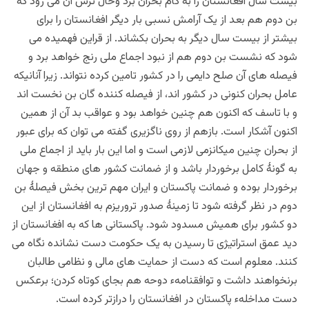
بیست سال افغانستان را به کام بحران برد وحال ترس آن می رود که
بن دوم هم بعد از یک آرامش نسبی بار دیگر افغانستان را برای
بیشتر از بیست سال دیگر به بحران بکشاند. از قراین فهمیده می
شود که نشست بن دوم هم از نبود اجماع ملی رنج خواهد برد و
فیصله های آن صلح دایمی را در کشور تامین کرده نتواند. زیرا آنانیکه
عامل بحران کنونی در کشور اند، از فیصله کننده گان بن نخست اند
و با تاسف که اکنون هم چنین خواهد بود و عواقب بد آن از همین
اکنون آشکار است. بازهم از روی ناگزیری گفته می توان که برای عبور
از بحران چنین میکانزمی لازمی است و اما این بار باید از اجماع ملی
به گونۀ کامل برخوردار باشد و از ضمانت کشور های منطقه و جهان
برخوردار بوده و ضمانت پاکستان و ایران مهم ترین بخش فیصلۀ بن
دوم در نظر گرفته شود تا زمینۀ صدور تروریزم به افغانستان از این
دو کشور برای همیش مسدود
شود.
پاکستانی ها که به افغانستان از
دید عمق استراتیژی تا رسیدن به یک حکومت دست نشانده نگاه می
کنند. معلوم است که دست از حمایت های مالی و نظامی طالبان
برنخواهند داشت و توافقنامهء دوحه هم بجای کوتاه کردن؛ برعکس
دست مداخلهء پاکستان در افغانستان را درازتر
کرده است.