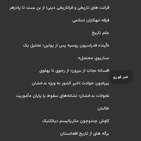
قرائت های تاریخی و فراتاریخی دینی؛ از بن بست تا پادزهر
فرقه تبهکاران اسلامی
علم تاریخ
«آینده فدراسیون روسیه پس از پوتین؛ تحلیل یک
سناریوی محتمل»
افسانه نجات از بیرون؛ از رجوی تا پهلوی
خبر فوری
پیرامون حوادث اخیر کشور به ویژه بدخشان
تحولات بدخشان؛ نشانه‌های سقوط یا پایان مأموریت
طالبان
کاوشِ چندو‌چونِ ماتریالیسم دیالکتیک
برگه های از تاریخ افغانستان