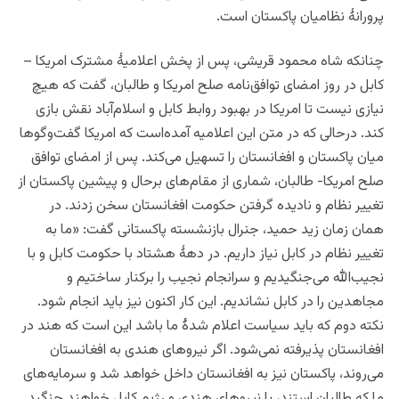
پرورانۀ نظامیان پاکستان است.
چنانکه
شاه محمود قریشی، پس از پخش اعلامیۀ مشترک امریکا –
کابل در روز امضای توافق‌نامه صلح امریکا و طالبان، گفت که هیچ
نیازی نیست تا امریکا در بهبود روابط کابل و اسلام‌آباد نقش بازی
کند. درحالی که در متن این اعلامیه آمده‌است که امریکا گفت‌وگوها
میان پاکستان و افغانستان را تسهیل می‌کند. پس از امضای توافق
صلح امریکا- طالبان، شماری از مقام‌های برحال و پیشین پاکستان از
تغییر نظام و نادیده گرفتن حکومت افغانستان سخن زدند.
در
همان
زمان زید حمید، جنرال بازنشسته پاکستانی گفت: «ما به
تغییر نظام در کابل نیاز داریم. در دهۀ هشتاد با حکومت کابل و با
نجیب‌الله می‌جنگیدیم و سرانجام نجیب را برکنار ساختیم و
مجاهدین را در کابل نشاندیم. این کار اکنون نیز باید انجام شود.
نکته دوم که باید سیاست اعلام شدۀ ما باشد این است که هند در
افغانستان پذیرفته نمی‌شود. اگر نیروهای هندی به افغانستان
می‌روند، پاکستان نیز به افغانستان داخل خواهد شد و سرمایه‌های
ما که طالبان استند، با نیروهای هندی و رژیم کابل خواهند جنگید.