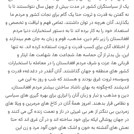
یک از سیاستگران کشور در مدت بیش از چهل سال نتوانستند تا با
نه گفتن به قدرت و ثروت حتا یک گام برای نجات کشور و مردم ما
بگذارند. آنان هرچه در توان داشتند، تمامی فهم و لیاقت و تخصص و
استعداد خود را به کار برده اند تا به دستور استخبارات دنیا مردم
افغانستان را زیر نام دین، مذهب، قوم و زبان به جان هم بیندازند و
از اختلاف آنان برای کسب قدرت و ثروت استفاده کرده اند. نه تنها
این، بل بدتر از آن حماسه ها، شجاعت ها، شهامت ها، ایثار و
قربانی ها، عزت و شرف مردم افغانستان را در معامله با استخبارات
کشور های منطقه و جهان گذاشتند. آنان آنقدر در دغدغهء قدرت و
وسوسهء ثروت غرق بودند و هستند که شب و روز به این می
اندیشند که‌چگونه به بهای ناشاد ساختن بیشتر مردم افغانستان،
دین و مذهب و تبار و زبان آنان را ابزاری برای بهره گیری های سیاسی
و نظامی قرار بدهند. امروز همۀ آنان در کاخ های مرمرین و ویلا های
زمردین بی ننگتر از هر بی غیرتی در ناز و نعمت زنده گی می کنند و
در جهان پوشالی ایکه برای خود ساخته اند و در آن غرق اند که حتا
نعش های آغشته به خون و اشک های خون آلود مرد و زن این