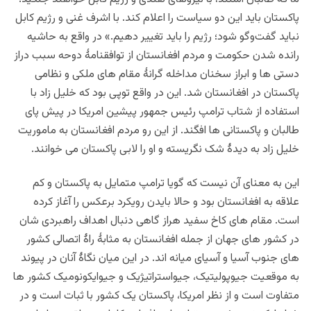
پاکستان باید این دو سیاست را اعلام کند. با اشرف غنی و رژیم کابل
نباید گفت‌وگو شود؛ رژیم را باید تغییر دهیم.» در واقع به حاشیه
رانده شدن حکومت و مردم افغانستان از توافقنامۀ دوحه سبب دراز
دستی ها و ابراز سخنان مداخله گرانۀ مقام های ملکی و نظامی
پاکستان در افغانستان شد. این در واقع توپی بود که خلیل زاد با
استفاده از شتاب ترامپ رئیس جمهور پیشین امریکا در پیش پای
طالبان و پاکستانی ها افگند. از این رو مردم افغانستان به ماموریت
خلیل زاد به دیدۀ شک نگریسته و او را لابی پاکستان می خوانند.
این به معنای آن نیست که گویا ترامپ متمایل به پاکستان و کم
علاقه به افغانستان بود و حالا بایدن رویکرد برعکس را آغاز کرده
است. مقام های کاخ سفید هراز گاهی دنبال اهداف راهبردی شان
در کشور های جهان از جمله افغانستان به مثابۀ راۀ اتصالی کشور
های جنوب آسیا و آسیای میانه اند. در این میان نگاۀ آنان در پیوند
به موقعیت جیوپولیتیک، جیواستراتیژیک و جیوایکونومیک کشور ها
متفاوت است و از نظر امریکا، پاکستان یک کشور با ثبات است و در