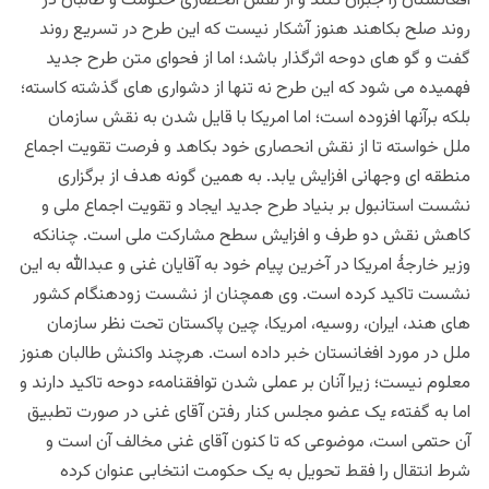
افغانستان را جبران کنند و از نقش انحصاری حکومت و طالبان در
روند صلح بکاهند‌ هنوز آشکار نیست که این طرح در تسریع روند
گفت و گو های دوحه اثرگذار باشد‌؛ اما از فحوای متن طرح جدید
فهمیده می شود که این طرح نه تنها از دشواری های گذشته کاسته؛
بلکه برآنها افزوده است؛ اما امریکا با قایل شدن به نقش سازمان
ملل خواسته تا از نقش انحصاری خود بکاهد و فرصت تقویت اجماع
منطقه ای وجهانی افزایش یابد. به همین گونه هدف از برگزاری
نشست استانبول بر بنیاد طرح جدید ایجاد و تقویت اجماع ملی و
کاهش نقش دو طرف و افزایش سطح مشارکت ملی است. چنانکه
وزیر خارجۀ امریکا در آخرین پیام خود به آقایان غنی و عبدالله به این
نشست تاکید کرده است. وی همچنان از نشست زودهنگام کشور
های هند، ایران، روسیه، امریکا، چین پاکستان تحت نظر سازمان
ملل در مورد افغانستان خبر داده است. هرچند واکنش طالبان هنوز
معلوم نیست؛ زیرا آنان بر عملی شدن توافقنامهء دوحه تاکید دارند و
اما به گفتهء یک عضو مجلس کنار رفتن آقای غنی در صورت تطبیق
آن حتمی است، موضوعی که تا کنون آقای غنی مخالف آن است و
شرط انتقال را فقط تحویل به یک حکومت انتخابی عنوان کرده