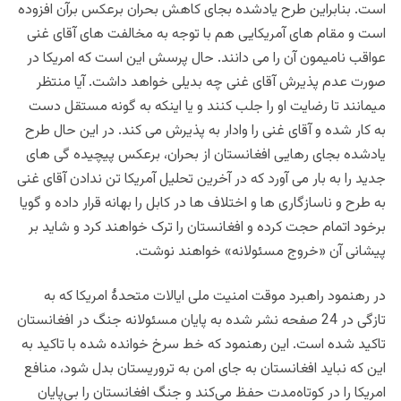
است. بنابراین طرح یادشده بجای کاهش بحران برعکس برآن افزوده
است و مقام های آمریکایی هم با توجه به مخالفت های آقای غنی
عواقب نامیمون آن را می دانند. حال پرسش این است که امریکا در
صورت عدم پذیرش آقای غنی چه بدیلی خواهد داشت. آیا منتظر
میمانند تا رضایت او را جلب کنند و یا اینکه به گونه مستقل دست
به کار شده و آقای غنی را وادار به پذیرش می کند. در این حال طرح
یادشده بجای رهایی افغانستان از بحران، برعکس پیچیده گی های
جدید را به بار می آورد که در آخرین تحلیل آمریکا تن ندادن آقای غنی
به طرح و ناسازگاری ها و اختلاف ها در کابل را بهانه قرار داده و گویا
برخود اتمام حجت کرده و افغانستان را ترک خواهند کرد و شاید بر
پیشانی آن «خروج مسئولانه» خواهند نوشت.
در رهنمود
راهبرد موقت امنیت ملی ایالات متحدۀ امریکا که به
تازگی در 24 صفحه نشر شده به پایان مسئولانه جنگ در افغانستان
تاکید شده است. این رهنمود که خط سرخ خوانده شده با تاکید به
این که نباید افغانستان به جای امن به تروریستان بدل شود، منافع
امریکا را در کوتاه‌مدت حفظ می‌کند و جنگ افغانستان را بی‌پایان