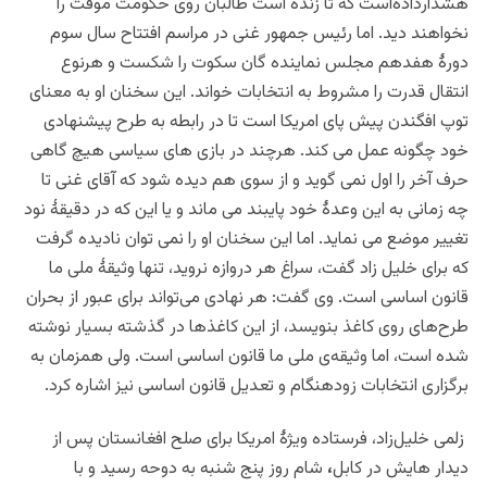
هشدارداده‌است که تا زنده است طالبان روی حکومت موقت را
نخواهند دید.
اما رئیس
جمهور غنی در مراسم افتتاح سال سوم
دورۀ هفدهم مجلس نماینده گان سکوت را شکست و هرنوع
انتقال قدرت را مشروط به انتخابات خواند. این سخنان او به معنای
توپ افگندن پیش پای امریکا است تا در رابطه به طرح پیشنهادی
خود چگونه عمل می کند. هرچند در بازی های سیاسی هیچ گاهی
حرف آخر را اول نمی گوید و از سوی هم دیده شود که آقای غنی تا
چه زمانی به این وعدۀ خود پایبند می ماند و یا این که در دقیقۀ نود
تغییر موضع می نماید. اما این سخنان او را نمی توان نادیده گرفت
که برای خلیل زاد گفت، سراغ هر دروازه نروید، تنها وثیقۀ ملی ما
قانون اساسی است. وی گفت: هر نهادی می‌تواند برای عبور از بحران
طرح‌های روی کاغذ بنویسد، از این کاغذها در گذشته بسیار نوشته
شده است، اما وثیقه‌ی ملی ما قانون اساسی است. ولی همزمان به
برگزاری انتخابات زودهنگام و تعدیل قانون اساسی نیز اشاره کرد.
زلمی خلیل‌زاد
، فرستاده ویژۀ امریکا برای صلح افغانستان
پس از
دیدار هایش در کابل
،
شام روز پنج شنبه به دوحه رسید و
با