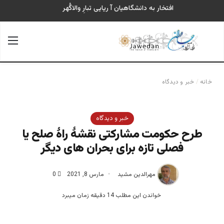
افتخار به دانشگاهیان آ ریایی تبارِ والاگُهر
جستجو برای
منو
خانه
/
خبر و دیدگاه
خبر و دیدگاه
طرح حکومت مشارکتی نقشۀ راۀ صلح یا
فصلی تازه برای بحران های دیگر
مهرالدین مشید
مارس 8, 2021
0
خواندن این مطلب 14 دقیقه زمان میبرد