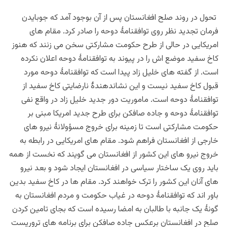
تحول
در روند صلح افغانستان پس از آن بوجود آمد که جوبایدن
فرمان تجدید نظر روی توافقنامۀ دوحه را صادر کرد. مقام های
امریکایی در حالی از طرح حکومت مشارکتی سخن می زنند که هنوز
کاخ سفید موضع اش را در پیوند به توافقنامۀ دوحه اعلان نکرده
است. از گفته های خلیل زاد پیدا است که توافقنامۀ دوحه مورد
قبول کاخ سفید نیست و این نشاندهندۀ نارضایتی کاخ سفید از
توافقنامۀ دوحه است. ماموریت دور جدید خلیل زاد در واقع نفی
توافقنامۀ دوحه و جاده صافکن برای طرح جدید امریکا مبنی بر
حکومت مشارکتی است تا زمینه برای خروج مسؤولانۀ نیرو های
خارجی از افغانستان فراهم شود. مقام های امریکایی در رابطه به
خروج نیرو های این کشور از افغانستان می گویند که نخست از همه
باید روی یک ساختار سیاسی در افغانستان ایجاد شود و بعد نیرو
های آنان این کشور را ترک خواهند کرد. مقام ها در کاخ سفید بدین
باور اند که توافقنامۀ دوحه در غیاب حکومت و مردم افغانستان به
گونۀ یک جانبه با طالبان به امضا رسیده است که بجای تامین کردن
صلح در افغانستان برعکس جاده صافکن برای برنامه های تروریست