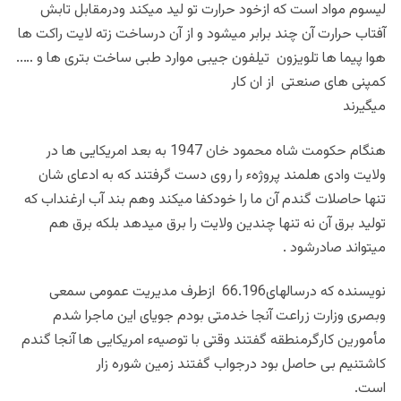
لیسوم مواد است که ازخود حرارت تو لید میکند ودرمقابل تابش
آفتاب حرارت آن چند برابر میشود و از آن درساخت زته لایت راکت ها
هوا پیما ها تلویزون تیلفون جیبی موارد طبی ساخت بتری ها و …..
کمپنی های صنعتی از ان کار
میگیرند
هنگام حکومت شاه محمود خان 1947 به بعد امریکایی ها در
ولایت وادی هلمند پروژهء را روی دست گرفتند که به ادعای شان
تنها حاصلات گندم آن ما را خودکفا میکند وهم بند آب ارغنداب که
تولید برق آن نه تنها چندین ولایت را برق میدهد بلکه برق هم
میتواند صادرشود .
نویسنده که درسالهای66.196 ازطرف مدیریت عمومی سمعی
وبصری وزارت زراعت آنجا خدمتی بودم جویای این ماجرا شدم
مأمورین کارگرمنطقه گفتند وقتی با توصیهء‌ امریکایی ها آنجا گندم
کاشتنیم بی حاصل بود درجواب گفتند زمین شوره زار
است.