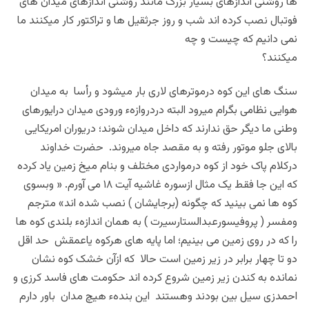
ها روشنی اندازهای بسیار بزرگ مانند روشنی اندازهای میدان های
فوتبال نصب کرده اند شب و روز جرثقیل ها و تراکتور کار میکنند ما
نمی دانیم که چیست و چه
میکنند؟
سنگ های این کوه درموترهای لاری بار میشود و رأسا به میدان
هوایی نظامی بگرام میرود البته دردروازهء‌ ورودی میدان درایورهای
وطنی ما دیگر حق ندارند که داخل میدان شوند؛ دریوران امریکایی
بالای جلو موتور رفته و به مقصد جاه میروند. حضرت خداوند
درکلام پاک خود از کوه درمواردی مختلف و بنام میخ زمین یاد کرده
که این جا فقط یک مثال ازسوره غاشیه آیت ۱۸ می آورم. « وبسوی
کوه ها نمی بینید که چگونه (برجایشان ) نصب شده اند» مترجم
ومفسر ( پروفیسورعبدالستارسیرت ) به همان اندازهء بلندی کوه ها
را که در روی زمین می بینیم؛ اما پایه های هرکوه یاعمقش حد اقل
دو تا چهار برابر در زیر زمین است حالا که ازآن خشک کوه نشان
نمانده به کندن زیر زمین شروع کرده اند حکومت های فاسد کرزی و
احمدزی سیل بین بودند وهستند این بندهء‌ هیچ مدان باور دارم