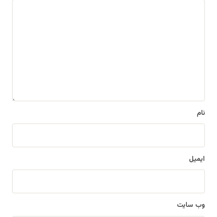
د
ی
د
گ
ا
ه
*
نام
ایمیل
وب‌ سایت