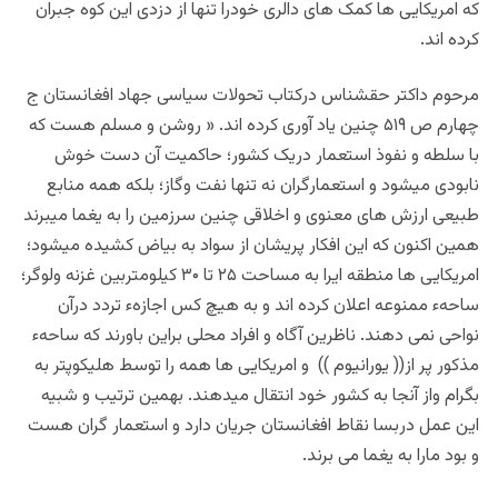
که امریکایی ها کمک های دالری خودرا تنها از دزدی این کوه جبران
کرده اند.
مرحوم داکتر حقشناس درکتاب تحولات سیاسی جهاد افغانستان ج
چهارم ص ۵۱۹ چنین یاد آوری کرده اند. « روشن و مسلم هست که
با سلطه و نفوذ استعمار دریک کشور؛ حاکمیت آن دست خوش
نابودی میشود و استعمارگران نه تنها نفت وگاز؛ بلکه همه منابع
طبیعی ارزش های معنوی و اخلاقی چنین سرزمین را به یغما میبرند
همین اکنون که این افکار پریشان از سواد به بیاض کشیده میشود؛
امریکایی ها منطقه ایرا به مساحت ۲۵ تا ۳۰ کیلومتربین غزنه ولوگر؛
ساحهء ممنوعه اعلان کرده اند و به هیچ کس اجازهء ‌تردد درآن
نواحی نمی دهند. ناظرین آگاه و افراد محلی براین باورند که ساحهء‌
مذکور پر از(( یورانیوم )) و امریکایی ها همه را توسط هلیکوپتر به
بگرام واز آنجا به کشور خود انتقال میدهند. بهمین ترتیب و شبیه
این عمل دربسا نقاط افغانستان جریان دارد و استعمار گران هست
و بود مارا به یغما می برند.