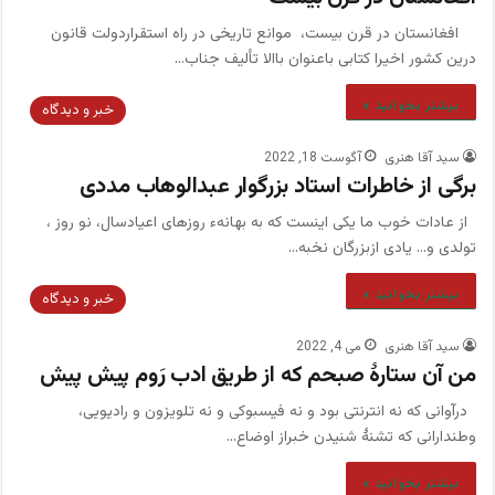
افغانستان در قرن بیست، موانع تاریخی در راه استقراردولت قانون
درین کشور اخیرا کتابی باعنوان باالا تألیف جناب…
بیشتر بخوانید »
خبر و دیدگاه
سید آقا هنری
آگوست 18, 2022
برگی از خاطرات استاد بزرگوار عبدالوهاب مددی
از عادات خوب ما یکی اینست که به بهانهء روزهای اعیادسال، نو روز ،
تولدی و… یادی ازبزرگان نخبه…
بیشتر بخوانید »
خبر و دیدگاه
سید آقا هنری
می 4, 2022
من آن ستارۀ صبحم که از طریق ادب رَوم پیش پیش
درآوانی که نه انترنتی بود و نه فیسبوکی و نه تلویزون و رادیویی،
وطندارانی که تشنۀ شنیدن خبراز اوضاع…
بیشتر بخوانید »