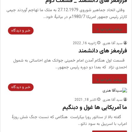
فرارمغز های دانشمند _ قسمت دوم
وقتی اتحاد جماهیر شوروی 27.12.1979 به ملک ما تهاجم آوردند جیمی
کارتر رئیس جمهور امریکا 1980/7م در بیانیۀ خود…
بیشتر بخوانید »
خبر و دیدگاه
سید آقا هنری
ژانویه 16, 2022
فرارمغز های دانشمند
قسمت اول هنگام آمدن امام خمینی جوانک های احاساتی به شمول
احمدی نژاد که بعدا دو دوره رئیس جمهور…
بیشتر بخوانید »
خبر و دیدگاه
سید آقا هنری
اکتبر 18, 2021
ما آمریکایی ها غول و دبنگیم
گفته بالا از سناتور رورا بیکراست هنگامی که نسبت جنگ شش روزۀ
اعراب با اسرییل به سود ناتو…