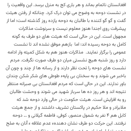
افغانستان ناتمام بماند و هر باری کج به منزل برسد. این واقعیت را
در نشست دوحه به وضوح می توان درک کرد. چنانکه
از رفتن
هیئت
گفت و گو گو کننده با طالبان به دوحه یازده روز گذشته است؛ اما از
پیشرفت روی اجندا هنوز معلوم نیست و سرنوشت مذاکرات
مجهول است. این در حالی است که هیئت های دو طرف به گونه
کامل به دوحه رسیده اند؛ اما بازهم موفق نشده اند تا نشست
عمومی را برگزار نمایند. مذاکرات هنوز هم به شکل کمیته وار ادامه
دارد و روز شنبه هیچ نشستی میان دو طرف صورت نگرفت. مردم
نشست های دوحه را تحت نظر دارند و از رسانه ها از چند و چون آن
باخبر می شوند و به سخنان بی پایهء طوطی های شکر شکن چندان
باور ندارند. این در حالی است که مردم افغانستان بی صبرانه منتظر
نتیجه اند و هر روز ده ها سرباز شهید می شوند و وحشت طالبان
رو به افزایش است. هیئت حکومت در حالی وارد دوحه شد که
ملابرادر و ملا حکیم در پاکستان تشریف داشتند و از جمع هیئت
کابل هم ۴ نفر به شمول منصور، کوفی، فاطمه گیلانی و … دوحه
نرفتند. این حرکت دو طرف نشان دهندهء عدم علاقه ء آنان به صلح