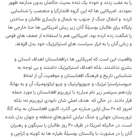
را به عقب زدند و خود« یک تنه» بحیث حاکمان بدون منازعه ظهور
نمودند. امریکایی ها که این گروه اقتدارگرا و متعصب را شناسایی
کرده و انتقال جنگ از جنوب به شمال و بازسازی طالبان و ساختن
پایگاه برای طالبان بوسیلۀ آنان زیر ریش امریکایی ها حتا خارجی ها
را شگفت زده کرده بود. امریکایی هم با استفاده از ضعف های قومی
و زبانی آنان را به ابزار سیاست های استراتیژیک خود بدل
کردند.
واقعیت
این است که امریکایی ها درافغانستان اهداف انسانی و
بشری نداشتند، بلکه اهداف استراتیژیک داشتند و بی توجه به
شناسایی تاریخ و فرهنگ افغانستان و موقعیت آن از لحاظ
جیوستراسترا تیژیک و جیوپولیتیک و چیو ایکونومیک آن و به بهانۀ
یازدهم سپتمبر زیر نام مبارزه با تروریزم افغانستان را مورد حمله
قرار دادند. در حالی که هدف اصلی شان نابودی تروریزم نه؛ بلکه
امروز که ۲۰ سال ازاین مبارزه می گذرد، اکنون افغانستان به پناه گاۀ
تروریستان جهانی و جنگ نیابتی کشورهای منطقه و جهان بدل شده
است، در حالیکه امریکا در ظرف ۴۰ روز طالبان را سرنگون و رهبران
آنان را در مشورت با پاکستان بوسیلۀ طیاره ها به کویته و کراچی و