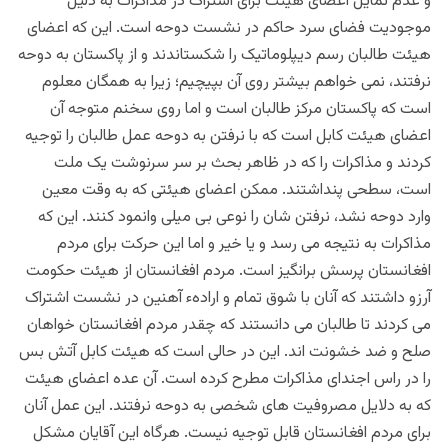
و عدم تمایل اعضای هیئت برای اشتراک در مذاکرات به دلیل
موجودیت فضای سرد حاکم در نشست دوحه است. این که اعضای
هیئت طالبان رسم دیپلوماتیک را شکستاندند و از پاکستان به دوحه
نرفتند، نمی خواهم بیشتر روی آن بپیچیم؛ زیرا به همگان معلوم
است که پاکستان مرکز طالبان است و اما روی سخنم متوجه آن
اعضای هیئت کابل است که با نرفتن به دوحه عمل طالبان را توجیه
کردند و مذاکرات را که در ظاهر بحث بر سر سرنوشت یک ملت
است، سطحی پنداشتند. ممکن اعضای هیئتی که به وقت معین
وارد دوحه نشد، نرفتن شان را نوعی بی میلی وانمود کنند. این که
مذاکرات به نتیجه می رسد و یا خیر و اما این حرکت برای مردم
افغانستان پرسش برانگیز است. مردم افغانستان از هیئت حکومت
آرزو داشتند که آنان با شوق تمام و ارادهء آهنین در نشست اشتراک
می کردند تا طالبان می دانستند که چقدر مردم افغانستان خواهان
صلح و ضد خشونت اند. این در حالی است که هیئت کابل آتش بس
را در راس اجندای مذاکرات مطرح کرده است. آن عده اعضای هیئت
که به دلایل مصروفیت های شخصی به دوحه نرفتند. این عمل آنان
برای مردم افغانستان قابل توجیه نیست. هرگاه این آقایان مشکل