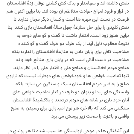
نقش داشته اند و سهامدار و یدک کش کشتی توفان زدۀ افغانستان
در فراز و فرود امواج حوادث متلاطم آن بوده اند. بنا براین اکنون هم
فرصت در دست این مهره ها است و کسان دیگر مجال ندارند تا
نقش کلیدی را برای حل منازعۀ چهل سالۀ افغانستان بازی کنند. بنا
براین هنوز زود است، انتظار داشت تا گفت و گو های دوحه به
نتیجۀ مطلوب نایل آید. از یک طرف دو طرف گفت و گو کننده
صلاحیت کافی برای پایان دادن به منازعۀ افغانستان را ندارد؛ بلکه
صلاحیت در دست آنانی است که در پایان بازی منافع خود و نه
منافع مردم افغانستان و منافع ملی و اقتدار ملی را در نظر دارند.
تنها تمامیت خواهی ها و خودخواهی های دوطرف نیست که ترازوی
صلح را به ضرر مردم افغانستان سبک و سنگین می سازد؛ بلکه
وابستگی های پیدا و پنهان دو طرف در کنار تمامیت خواهی های
آنان خود باری بر شانه های مردم دردمند و بلاکشیدۀ افغانستان
سنگینی می کند که بالاخره هر نوع امیدواری برای رسیدن به صلح
واقعی و باعزت را سخت زیر پرسش می برد.
این آشفتگی ها در موجی ازوابستگی ها سبب شده تا هر روندی در