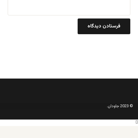
© 2023 جاودان.
دکمه
بازگشت
به