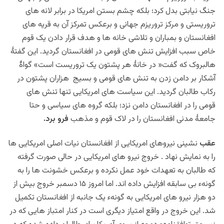
جنگ نیابتی بدل کرد؛ بلکه چشم بستن امریکا در برابر لانه های
تروریستی و مرکز تروریزم جهانی و برعکس تمرکز آن به قریه های
افغانستان و بمباران و تلاشی خانه ها و هدف قرار دادن یک قوم
خاص سبب افزایش تنش های قومی در افغانستان گردید. این گفتۀ
هالبروک که گفت« در خانۀ هر پشتون یک تروریست است» گواۀ
آشکار بر دامن زدن به تنش های قومی و بسیج هزاران پشتون در
رکاب طالبان گردید. این سیاست های امریکایی تنها تنش های
قومی را در افغانستان دامن نزد؛ بلکه گروه های سیاسی و حتا
جامعۀ مدنی افغانستان را در لاک قوم و مذهب
فرو برد.
عقب
نشینی نیروهای امریکایی از افغانستان نیات اصلی امریکایی ها
را به نمایش نهاد . خروج نیرو های امریکایی در حالی صورت گرفته
که طالبان به تعهدات خود عمل نکرده و برعکس خشونت ها را به
گونهء بی سابقه افزایش داده اند. اما امروز ۱۵ دسمبر خروج بیش از
دو هزار نیرو های امریکایی به گونهء یک جانبه از افغانستان تکمیل
شد. این خروج در واقع امتیاز دیگری است در کنار امتباز هایی که در