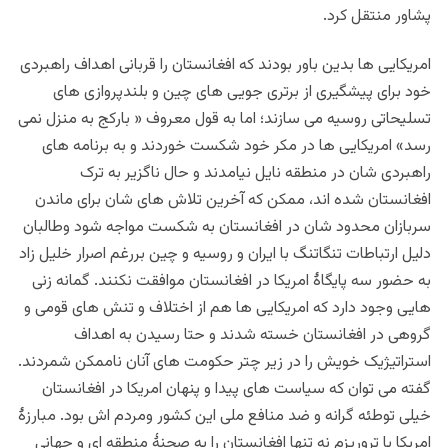
پشاور منتقل کرد.
امریکایی ها بدین باور بودند که افغانستان را قربانی اهداف راهبردی
خود برای پیشگیری از برتری جویی های چین و بلندپروازی های
تسلیحاتی روسیه می سازند؛ اما به قول معروف « بارکج به منزل نمی
رسد» امریکایی ها در مکر خود شکست خوردند و به برنامه های
راهبردی شان در منطقه نایل نیامدند و حال ناگزیر به ترک
افغانستان شده اند، ممکن که آخرین تلاش های شان برای ماندن
سربازان محدود شان در افغانستان به شکست مواجه شود وطالبان
دلیل ارتباطات تنگاتنگ با ایران و روسیه و چین بررغم اصرار خلیل زاد
به حضور سه پایگاۀ امریکا در افغانستان موافقت نکنند. گمانه زنی
هایی وجود دارد که امریکایی ها هم از اختلاف و تنش های قومی و
گروهی در افغانستان خسته شدند و حتا رسیدن به اهداف
استراتیژیک خویش را در زیر چتر حکومت های آنان ناممکن شمردند.
گفته می توان که سیاست های پیدا و پنهان امریکا در افغانستان
خیلی توطئه گرانه و ضد منافع ملی این کشور ومردم اش بود. مبارزۀ
امریکا با تروریزم نه تنها افغانستان را به صحنۀ منطقه ای و جهانی