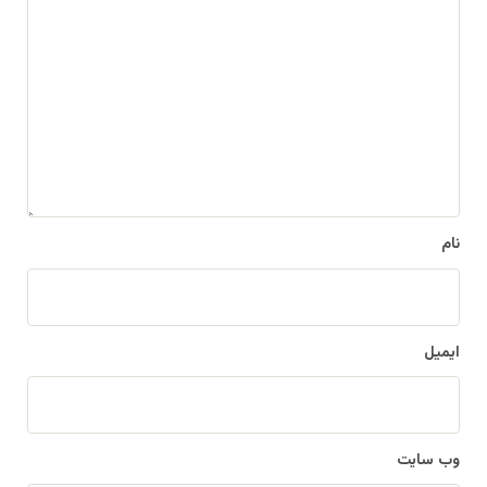
ی
د
گ
ا
ه
*
نام
ایمیل
وب‌ سایت