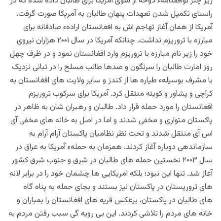
زیر چتر توافقنامهء دوحه از سوی آمریکا برای طالبان داده شده که در
راستای تکمیل شدن تعهدات پنهان طالبان به آمریکا صورت گرفت.
آمریکا از همان آغاز تهاجم اش به افغانستان ارادهء صادقانه برای
مبارزه با تروریزم ‌نداشت. چنانکه آمریکا در سال ۲۰۰۱ هزاران نیروی
خود را زیر نام مبارزه با تروریزم وارد افغانستان نمود و در ظرف چهل
روز امارت طالبان را سرنگون و صدها طالب مسلح را در تبانی نزدیک
با مشرف بوسیلهء طیاره ها از کندز و سایر ولایت های افغانستان به
کراچی و پشاور و کویته منتقل کرد. آمریکا برای سرکوب تروریزم
افغانستان را مورد حمله قرار داد.‌ طالبان و رهبران شان به ظاهر در
پاکستان متواری و مخفی شدند و اما در اصل به خانه های مخفی آی
اس آی منتقل شدند و تحت نظر نظامیان پاکستان آرام آرام به
سازماندهی دوباره آغاز کردند. همزمان به حملهء آمریکا به عراق در
سال ۲۰۰۳ نخستین حمله های طالبان در شرق و جنوب شرق کشور
آغاز شد‌.
تنها این نبود؛ بلکه امریکایی ها چشمان خود را در برابر لانه
های تروریستان در پاکستان نیز بستند و بجای حمله به پناه گاه
های طالبان در پاکستان، برعکس قریه های افغانستان را بمباران و
خانه های مردم را تلاشی کردند. این بی رویه گی سبب رفتن مردم به