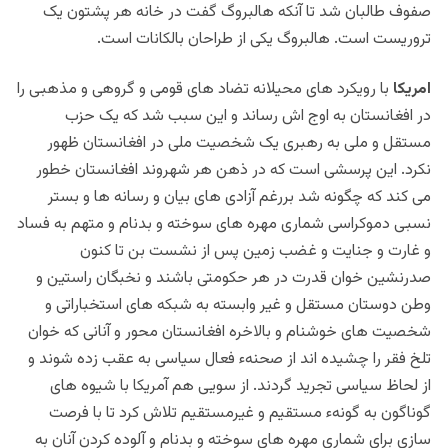
صفوف طالبان شد تا آنکه هالبروگ گفت در خانه هر پشتون یک
تروریست است. هالبروگ یکی از طراحان بالکانات است.
امریکا
با رویکرد های محیلانه تضاد های قومی و گروهی و مذهبی را
در افغانستان به اوج اش رساند و این سبب شد که یک حزب
مستقل و ملی به رهبری یک شخصیت ملی در افغانستان ظهور
نکرد. این پرسشی است که در ذهن هر شهروند افغانستان خطور
می کند که چگونه شد بررغم آزادی های بیان و رسانه ها و بستر
نسبی دموکراسی شماری مهره های سوخته و بدنام و متهم به فساد
و غارت و جنایت و غضب زمین پس از نشست بن تا کنون
صدرنشین خوان قدرت در هر حکومتی باشند و نخبگان راستین و
وطن دوستان مستقل و غیر وابسته به شبکه های استخباراتی و
شخصیت های خوشنام و بالاخره افغانستان محور و آنانی که خوان
تلخ فقر را چشیده اند از صحنهء فعال سیاسی به عقب زده شوند و
از لحاظ سیاسی تجرید گردند. از سویی هم آمریکا با شیوه های
گوناگون به گونهء مستقیم و غیرمستقیم تلاش کرد تا با فرصت
سازی برای شماری مهره های سوخته و بدنام و آلوده کردن آنان به