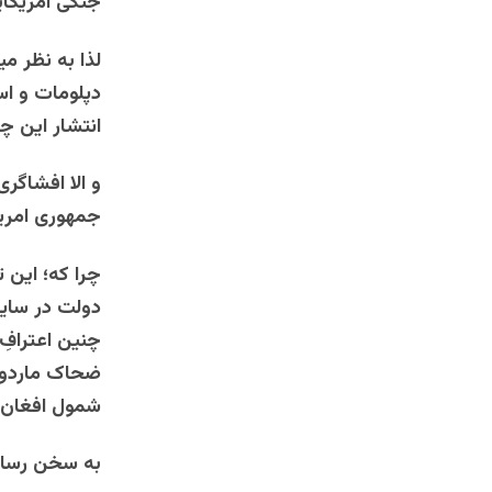
جنگی امریکای
لذا به نظر می
دپلومات و اس
انتشار این چ
و الا افشاگ
جمهوری امریک
چرا که؛ این 
دولت در سای
چنین اعترافِ 
ضحاک ماردوش
شمول افغان 
به سخن رسای 