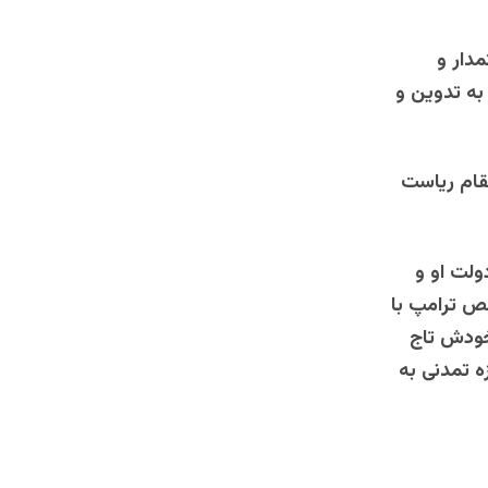
مدار و
به تدوین و
قام ریاست
ولت او و
ص ترامپ با
 خودش تاج
 تمدنی به