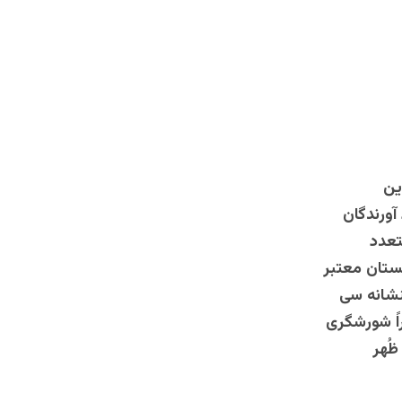
ین
 آورندگان
تعدد
یستان معتبر
نشانه سی
اً شورشگری
ظُهر