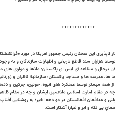
شمرگو په ټوگه او زمونږ د مقصدونو دپاره کار وکاندی”.
+++++++++
ار ناپذیری این سخنان رئیس جمهور امریکا در مورد «فرانکنشتا
بان»(1)؛ توسط هزاران سند قاطع تاریخی و اظهارات سازندگان و به وجود
لان برحال و متقاعد آی ایس آی پاکستان؛ ملاها و مولوی های م
 ها، مدرسه ها و مساجد پاکستان؛ سازمانها؛ ناظران و ژورنال
 از همه مهمتر توسط عملکرد های انبوه، خونین، چرکین و ددم
چه در مقام امارت اسلامی ملاعمری ایشان و چه در مقام ظاهر
لتی و مدافعان افغانستان در دو دهه اخیر؛ به روشنایی آفتابِ 
مانِ بی لکه و ابر و غبار؛ آشکار است.