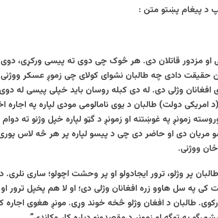
مپ د پیغام پښتو متن :
ی او مزدور قاتلان دی. هر څوک چی دوی ته پیسی ورکړی، دوی 
ن حقیقت دادی چه طالبان نشوای کولای چی زموږ عسکر ووژنی. 
ی افغانان وژلی دی. له دی کبله روسان باید خپلی پیسی له دوی 
(د امریکی دولت) طالبان د یوی نامالومی مودی لپاره په اجاره 
وسته زمونږ په غوښتنه او زمونږ د گټو لپاره خپل وژنو ته دوام 
و مریان دی او حاضر دی چی د پیسو لپاره پر هر څه لاس پوری
ځان ووژنی.
طالبان پر وژلو، ترور ایجادولو او پر وحشت اچولو؛ ساری نلری. 
کی په سل هاوو زره افغانان وژلی دی؛ او لا هم پخپل ترور او
رکوی. طالبان د افغان وژلو څخه خوند وړی. مونږ هغوی اجاره ک