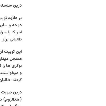
درین سلسله م
بر علاوه توی
دوحه و سایر ز
امریکا با سرا
طالبانی برای 
این توییت آ
مسجل میدارد
نوکری ها را
و میخواستند چ
گردند؛ طالبان 
درین صورت طا
(عندالزوم) 