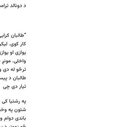
د دونالد ترا
“طالبان کرای
کار کوی. لیک
یوازی او یواز
واخلی. مونږ 
ترڅو له دی ور
طالبان د پیس
تیار دی چی 
په رشتیا کی 
شتون په وخت 
باندی دوام و