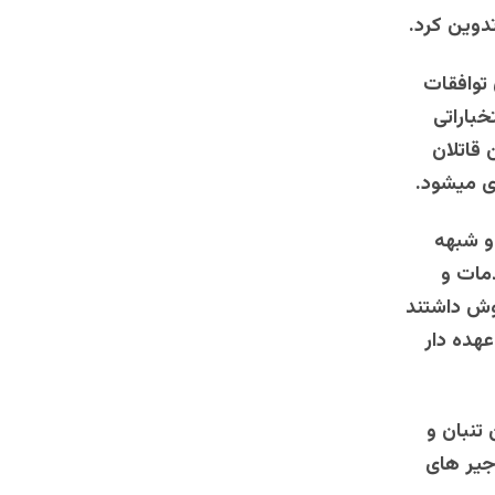
دوین کرد.
 توافقات
خباراتی
 قاتلان
ری میشود.
و شبهه
مات و
وش داشتند
عهده دار
تنبان و
جیر های