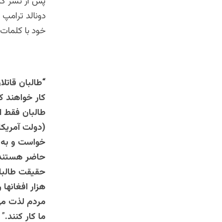
پس از نشر گزا
خود با کلمات
“
طالبان
قاتلا
کار خواهند ک
طالبان فقط اف
(دولت آمریکا)
خواست و به 
حاضر هستند ب
حقیقت طالبا
هزار افغانها 
مردم لذت می‌ب
ما کار کنند.
” 