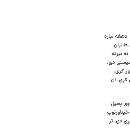
دهغه لپاره
طالبان
نه بیرته
اخیستی دی،
ور کړی.
 کړی. ان
دوی پخپل
 ځیناورتوپ
ړی دی، تر