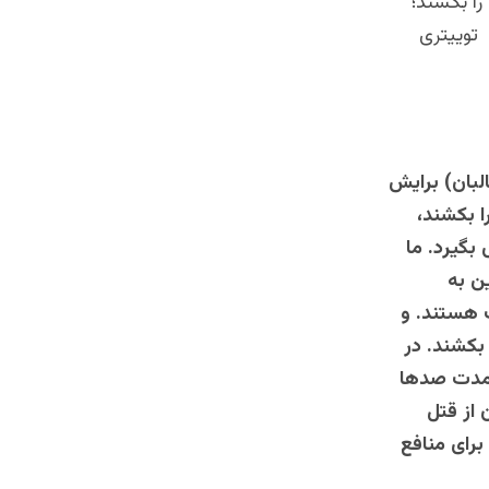
را بکشند؛
کا روز 9 سرطان 1399 در حساب توییتری
لبان) برایش
ا بکشند،
بگیرد. ما
ین به
 هستند. و
بکشند. در
 مدت صدها
 از قتل
برای منافع