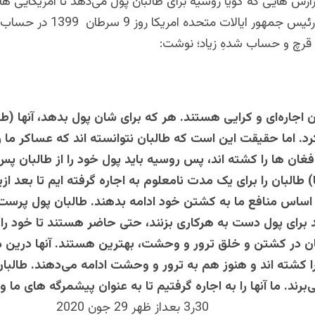
رش هایی که گویا روسیه برای طالبان پول می‌دهد تا آمریکایی ها 
دونالد ترامپ رئیس جمهور ایالات متحده امری
 قرچ و حساب شدهِ زیاد؛ نوشت:
ن اجاره‌ای و کرایی هستند.
هر که برای شان پول بدهد، آنها (طا
رد. اما حقیقت این است که طالبان نتوانسته اند که عساکر ما ر
غان ها را کشته ‌اند، پس روسیه باید پول خود را از طالبان پس 
 طالبان را برای یک مدت نامعلوم به اجاره گرفته‌ ایم تا بعد از
اساس منافع ما به کشتن خود ادامه بدهند. طالبان پول پرست
رای پول دست به هرکاری بزنند، حتی حاضر هستند تا خود را 
ن در کشتن و خلق ترور و وحشت، بهترین هستند. آنها درین
را کشته‌ اند و هنوز هم به ترور و وحشت ادامه می‌دهند. طالبان
رند. ما آنها را به اجاره گرفتیم تا به عنوان پیشمرگه های ما و 
30ر3 بعداز ظهر 29 جون 2020