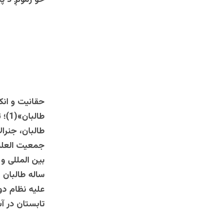
څو زمونږ د پی
++++
حقانیت و انک
طال
طالبان، جنرا
جمعیت العلما
بین المللی و
ساله طالبان 
علیه نظام دو
تابستان در آس