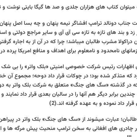
یتوان کتاب های هزاران جلدی و صد ها گیگا بایتی نوشت و ت
یت جناب دونالد ترامپ افشاگر نیمه پنهان و چه بسا اصل پنهان
د و بند های تازه به تازه سی آی آی و سایر مراجع دولتی و است
ن دراکولا مشرب طالبان میباشد؛ چرا که در آن از به اجاره گرفتن
زمانهای نامحدود و نامعلوم برای اهداف و منافع امریکا پرده د
ن اظهارات رئیس شرکت خصوصی امنیتی «بلک واتر» را بی شک 
 که متذکر شده بود؛ در چوکات قرار داد دوحه؛ مجموع آن خد
 که در گذشته «سگ های جنگ» متعلق به شرکت بلک واتر به د
ندین برابر دیگر هم آنها را در سالیان بعدی قرار داد نمایند و 
قرار داد نموده و به عهده گرفته اند.(2)
لبان؛ عبارت میشوند از «سگ های جنگ» بلک واتر در پیراهن 
در چادری های افغانی به سخن ترامپ منحیث پیش مرگه ها و ا