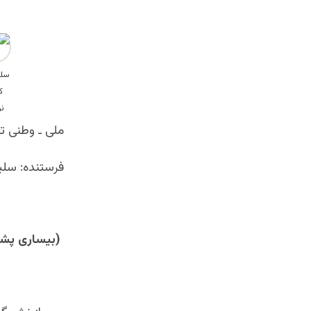
ملی ـ وطنی ت
فرستنده: سلی
(بیساری پشت