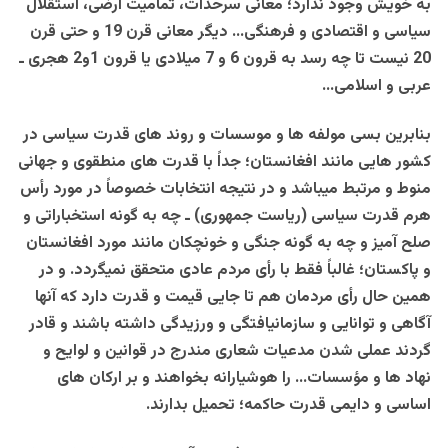
به خویش وجود ندارد؛ معانی سرحدات، تمامیت ارضی، استقلال
سیاسی و اقتصادی و فرهنگی… دیگر معانی قرن 19 و حتی قرن
20 نیست تا چه رسد به قرون 6 و 7 میلادی یا قرون 1و2 هجری ـ
عربی و اسلامی…
بنابرین بسی مولفه ها و موسسات و روند های قدرت سیاسی در
کشور هایی مانند افغانستان؛ جداً با قدرت های منطقوی و جهانی
منوط و مرتبط میباشد و در نتیجه انتخابات خصوصاً در مورد رأس
هرم قدرت سیاسی (ریاست جمهوری) ـ چه به گونه استخباراتی و
صلح آمیز و چه به گونه جنگی و خونچکان مانند مورد افغانستان
و پاکستان؛ غالباً فقط با رأی مردم عادی متحقق نمیگردد. و در
همین حال رأی مردمان هم تا جایی قیمت و قدرت دارد که آنها
آگاهی و توانایی و سازمانیافتگی و ورزیدگی داشته باشند و قادر
گردند عملی شدن مدعیات شعاری مندرج در قوانین و لوایح و
نهاد ها و مؤسسات… را هوشیارانه
بخواهند
و بر ارکان های
اساسی و دایمی قدرت حاکمه؛
تحمیل بدارند
.