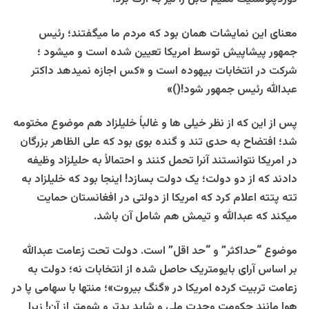
معنای این نمایشات همان بود که مردم ما میگفتند؛ رئیس
جمهور پیشاپیش توسط امریکا تعیین شده است و میشود ؛
شرکت در انتخابات بیهوده است و «کس اجازه نمیدهد داکتر
عبدالله رئیس جمهور شود!()»
پس از این که از نظر خیلی ها و غالباً خلیلزاد هم موضوع مختومه
شد؛ افتضاح به حدی تند و گنده بوی بود که علی الظاهر بزرگان
در امریکا نتوانستند آنرا تحمل کنند و احتمالاً به حلیلزاد وظیفه
دادند که از دو دولت؛ یک دولت بسازد! اینجا بود که خلیلزاد به
تته پتته اعلام کرد که امریکا از دولتی در افغانستان حمایت
میکند که عبدالله و تیمش هم شامل آن باشد.
موضوع “حداکثر” و “حد اقل” است. دولت تحت زعامت عبدالله
بر اساس آرای بایومتریک حاصل شده از انتخابات نه؛ دولت به
زعامت تربیت کرده امریکا در «گنگ بیروت»؛ منتها با سهامی پا در
هوا مانند حکومت وحدت ملی و شاید بدتر و شومتر از آن! زیرا