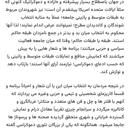
در جهان باصطلاح بسیار پیشرفته و «آزاد» و دموکراتیک کنونی که
مثلاً ایالات متحده امریکا پیشقدم آن است؛ نیز شهروندان مربوط
به طبقات متوسط و پائینی جامعه؛ عملاً به مثابه انتخاب
شوندگان و کاندیدانِ مطرح؛ نمیتوانند عرض اندام نمایند؛ لذا آنها
محکوم به انتخاب میان بد و بدتر در جمع نامزدان طبقه حاکم
استند. طبقه یا طبقات حاکم؛ وقتا که میان جامعه فعالیت
سیاسی و حزبی میکنند؛ برنامه ها و شعار هایی را به پیش
میکشند که کمابیش منافع و تمایلات طبقات متوسط و پائینی را
که حسب ادعای دموکراسی؛ نیازمند آرای آنها استند؛ بازتاب دهد
و نوازش کند.
در نتیجه مردمان به انتخاب میان این یا آن شعار و احیاناً برنامه و
قسماً کاریزمای شخصیتی و تیمی و حزبی وغیره می پردازند که
آنهم با فلتر ها و چل و فن های متعدد و متکثر؛ غربالگری و
کانالیزه میگردد و سرانجام چیزی تقریباً معادل درام و نمایش
گسترده خیابانی و شهری متحقق گردیده صحنه ها و پرسوناژ ها
جابجا میشود. همانگونه که یکی از بزرگان تئوری دموکراسی گفته