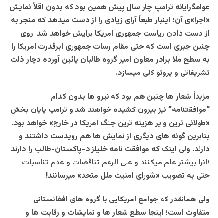
عوامگرایانه ترامپ چار سال پیش همین بود که بدون اقلاً نمایش
«اجرا»ی آن؛ اینبار طبعاً آرای زیادی را از دست میدهد که منجر به
از دست دادن ریاست جمهوری امریکا برایش خواهد شد. روی
چنین جبری است که حتی مقام رسات جمهوری ابرقدرت امریکا را
به سطح ملا برادر معاون امیر گروه طالبان پائین آورده دچار ذلت
تشریفاتی و پروتو کلی میسازد.
مزیداً شعار ها چنین هم بود که نیرو ها بدون کدام
“موافقتنامه” نیز بیرون کشیده خواهند شد و ترامپ پایان بخش
«طولانی ترین و پر هزینه ترین جنگ امریکا در خارج» خواهد بود.
بنابرین گونه های دیگری از نمایش ها هم رویدست داشتند و
دارند. ولی اینک که موافقت نامه خلیلزاد-پاکستان-طالب را دارند
؛انرا بیشتر علم میکنند و علی الرغم تناقضات و عدم تناسبات
حتی به تصویب «شورای امنیت ملل متحد» میرسانند!
ولی همانقدر که جوامع امریکایی با گروه های افغانستانی
متفاوت است؛ اینجا سطع شعار ها و نمایشات و رقابت ها و