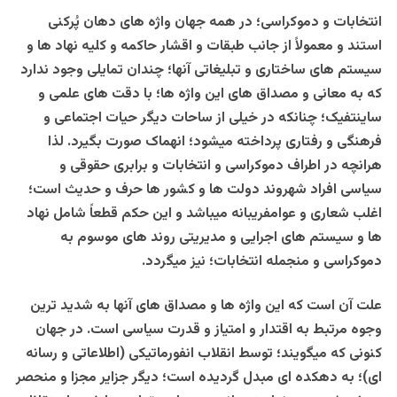
انتخابات و دموکراسی؛ در همه جهان واژه های دهان پُرکنی
استند و معمولاً از جانب طبقات و اقشار حاکمه و کلیه نهاد ها و
سیستم های ساختاری و تبلیغاتی آنها؛ چندان تمایلی وجود ندارد
که به معانی و مصداق های این واژه ها؛ با دقت های علمی و
ساینتفیک؛ چنانکه در خیلی از ساحات دیگر حیات اجتماعی و
فرهنگی و رفتاری پرداخته میشود؛ انهماک صورت بگیرد. لذا
هرانچه در اطراف دموکراسی و انتخابات و برابری حقوقی و
سیاسی افراد شهروند دولت ها و کشور ها حرف و حدیث است؛
اغلب شعاری و عوامفریبانه میباشد و این حکم قطعاً شامل نهاد
ها و سیستم های اجرایی و مدیریتی روند های موسوم به
دموکراسی و منجمله انتخابات؛ نیز میگردد.
علت آن است که این واژه ها و مصداق های آنها به شدید ترین
وجوه مرتبط به اقتدار و امتیاز و قدرت سیاسی است. در جهان
کنونی که میگویند؛ توسط انقلاب انفورماتیکی (اطلاعاتی و رسانه
ای)؛ به دهکده ای مبدل گردیده است؛ دیگر جزایر مجزا و منحصر