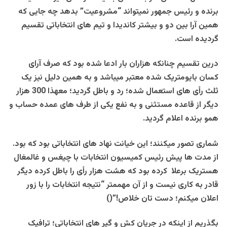
برنده و رئیس جمهور نمیتواند “مشروعیت” بدهد چه جایی که
همین آرا بین دو و بیشتر کاندیدا و تیم های انتخاباتی تقسیم
گردیده است.
درین تقسیم چنانکه هزاران بار ادعا شده بود که صرف آرای
کسان بایومتریک شده معتبر میباشد و به همین دلیل نیز یک
ثلث رأی های استعمال شده؛ رد و باطل گردید؛ معهذا 300 هزار
دیگر از قاعده مستثنی و به نفع یکی از طرف های عمده حساب و
همو برنده اعلام گردید.
شماری تصور میکنند؛ این خیانت نهاد های انتخاباتی بود که بود.
از مدت ها پیش رئیس کمیسیون انتخابات با چیغس و غالمغال
هستریک برعلا کرده بود که هشت هزار رأی را باطل کرده دیگر
قادر به کاری نیست و از آن مهممتر “نتیجه انتخابات را با زور
اعلان میکنم؛ دست تان خلاص!”()
بگذریم از اینکه در جریان کش و گیر های انتخاباتی؛ ترافیک