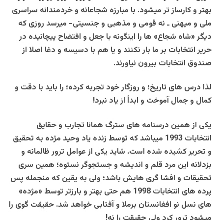
بهتر و کارساز تر میشود. با مبارزه شجاعانه و خردمندانه سراسری
ملی و میهنی ـ نه قومی و مذهبی و جنسیتی- میرسد روزی که
دیگر «شاه شجاع» ها را اینگونه با جعل و افتضاح پیچانیده در
حریر انتخابات بر ما بار نکنند و یا هم با دسیسه و دغا اصلا از
صندوق انتخابات بیرون نیاورند.
لذا درس های تاریخ؛ و روزگار خود تجربه کرده؛ را باید با دقت و
کمال و جمال آموخت و ابداً از یاد نبرد!
یکی از همین درسنامه های سترگ همانا تجارب و حقایق
انتخابات 1993 میباشد که توسط زنده یاد وحید مژده به تحقیق
و تحریر کشیده شده است. شاید یکی از عوامل ترور ظالمانه و
بزدلانه این مرد قلم و اندیشه و جستجوگر نستوه؛ همین سری
تحقیقات و افشا گری هایش باشد؛ ولی به یقین که منجمله پس
پرده های انتخابات 1998 هم حتی بهتر و بارزتر توسط «مژده»
های نسل نو افغانستان برملا و آفتابی خواهد شد. حقیقت گوی را
میشود ترور کرد ولی حقیقت را نه!