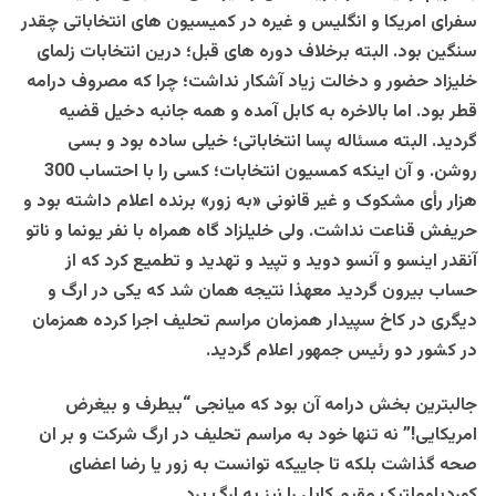
سفرای امریکا و انگلیس و غیره در کمیسیون های انتخاباتی چقدر
سنگین بود. البته برخلاف دوره های قبل؛ درین انتخابات زلمای
خلیزاد حضور و دخالت زیاد آشکار نداشت؛ چرا که مصروف درامه
قطر بود. اما بالاخره به کابل آمده و همه جانبه دخیل قضیه
گردید. البته مسئاله پسا انتخاباتی؛ خیلی ساده بود و بسی
روشن. و آن اینکه کمسیون انتخابات؛ کسی را با احتساب 300
هزار رأی مشکوک و غیر قانونی «به زور» برنده اعلام داشته بود و
حریفش قناعت نداشت. ولی خلیلزاد گاه همراه با نفر یونما و ناتو
آنقدر اینسو و آنسو دوید و تپید و تهدید و تطمیع کرد که از
حساب بیرون گردید معهذا نتیجه همان شد که یکی در ارگ و
دیگری در کاخ سپیدار همزمان مراسم تحلیف اجرا کرده همزمان
در کشور دو رئیس جمهور اعلام گردید.
جالبترین بخش درامه آن بود که میانجی “بیطرف و بیغرض
امریکایی!” نه تنها خود به مراسم تحلیف در ارگ شرکت و بر ان
صحه گذاشت بلکه تا جاییکه توانست به زور یا رضا اعضای
کوردپلوملتیک مقیم کابل را نیز به ارگ برد.