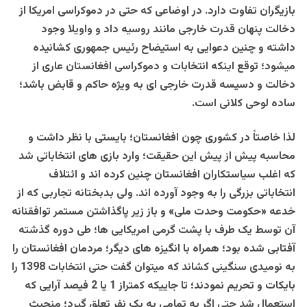
بازیگران تفاوت دارد. در اوضاعی که حتی در دموکراسی امریکا از
دخالت پنهان قدرت خارجی مانند روسیه داد و واویلا وجود
داشته و چنین دعوایی به استیضاح رئیس جمهوری کشانیده
میشود؛ توقع اینکه انتخابات و دموکراسی افغانستان عاری از
دخالت و دسیسه قدرت خارجی ای به ویژه حاکم و قابض باشد؛
ساده لوحی کلانی است.
لذا خاصتاً در کشوری چون افغانستان؛ بایستی با نظر داشت و
محاسبه پیش از پیش این حقیقت؛ وارد بازی های انتخاباتی شد
که اغلب سیاستکاران افغانستان چنین کرده اند و ائتلاف
انتخاباتی بزرگی را به وجود آورده اند. ولی بدبختانه تجاربی که از
خدعه «حکومت وحدت ملی» و باز زیر پاگذاشتن مستمر توافقنانه
آن توسط یک طرف با پشت گرمی امریکایی ها؛ طی دوره گذشته
آفتابی شده بود؛ همراه با انگیزه های دیگر؛ مردمان افغانستان را
به نومیدی سنگینی کشاند که میتوان گفت حتی انتخابات 1398 را
بایکات و تحریم نمودند؛ تا جاییکه کمتراز 1 یا 2 فیصد آرایی که
استعمال شد حتی اگر به تمامی به یک نفر تعلق گیرد؛ منحیث