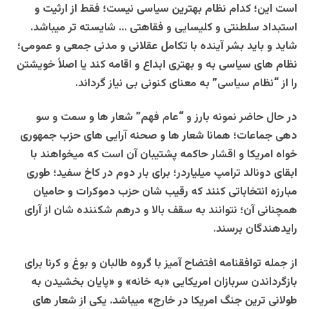
است این؛ کدام نظام بهترین سیاسی نیست؛ فقط از ارثیت و
استبداد سلطنتی و کلیسایی و فقاهتی … شایسته تر میباشد.
شاید و باید بشر آینده با تکامل عقلانی و مدنی جمعی و عمومی؛
نظام های سیاسی به و بهتری ابداع و اقامه کند یا اصلاً خویشتن
را از “نظام سیاسی” به معنای کنونی بی نیاز گرداند.
در حال حاضر نمونه بارز و “عام فهم” شعار ها و سمت و سو
دهی جماعات؛ همانا شعار ها و صحنه آرایی های حزب جمهوری
خواه امریکا و اقشار حاکمه پشتیبان آن است که میخواهند با
ابقای دونالد ترامپ میلیاردر؛ برای بار دوم در کاخ سفید؛ طوری
مبارزه انتخاباتی کنند که رقیب شان حزب دموکرات و حامیان
همچنانی آن؛ نتوانند به سقف بالا و درهم شکننده شان از آرای
رایدهندگان برسند.
از جمله توافقنامه افتضاح آمیز با گروه طالبان و بوغ و کرنا برای
بازگرداندن سربازان امریکایی «به خانه» و «پایان بخشیدن به
طولانی ترین جنگ امریکا در خارج» میباشد. یکی از شعار های