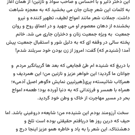
این دختر دلیر و با احساس و صاحب سواد و نازنین؛ از همان آغاز
به کلمات این شعر چنان جان می بخشید که به معجزه شباهت
داشت. جملات شعر مانند امواج لطیف، تطهیر کننده و نیرو
بخشنده از دهان معصوم او می جهید و در اعماق روح و روان
جمعیت به ویژه جمعیت زنان و دختران جاری می شد. خانم
پخته سالی در وقفه ای که به دلیل شور و استقبال جمعیت پیش
آمد؛ (شنیدم که) گفت: امروز از زن بودن خود سربلند شدم!
با دریغ که شنیده ام طئ فجایعی که بعد ها گریبانگیر مردم و
جوانان ما گردید؛ این خواهر عزیز و نازنین من؛ این همردیف و
همرکاب شائیستهء پری(هیرئیین نمایش «گوهر اصیل آدمی»؛
همراه با همسر و فرزندانی که به دنیا آورده بود؛ طعمهء امواج
بحر در مسیر مهاجرت از خاک و وطن خود گردید.
سخت آرزومند بودم این شنیدهء من؛ شایعهء دروغینی باشد. اما
حیف که درین روز ها دریافتم حقیقتی بوده است تلخ و
دهشتناک. این شعر را به یاد و خاطره همو عزیز اینجا درج و