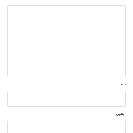
د
ی
د
گ
ا
ه
*
نام
ایمیل