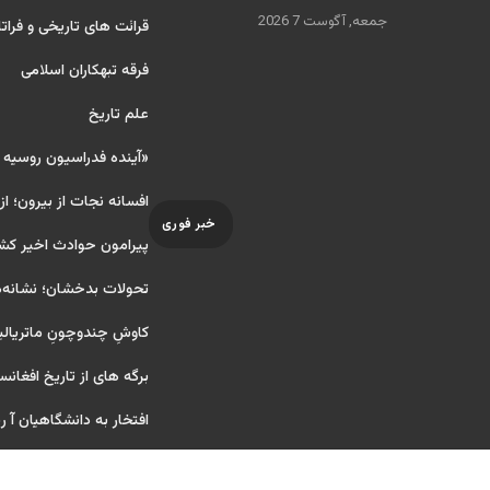
جمعه, آگوست 7 2026
قرائت های تاریخی و فراتا
فرقه تبهکاران اسلامی
علم تاریخ
«آینده فدراسیون روسیه
افسانه نجات از بیرون؛ از
خبر فوری
پیرامون حوادث اخیر کش
تحولات بدخشان؛ نشانه‌ه
کاوشِ چندو‌چونِ ماتریال
برگه های از تاریخ افغانس
افتخار به دانشگاهیان آ ریای