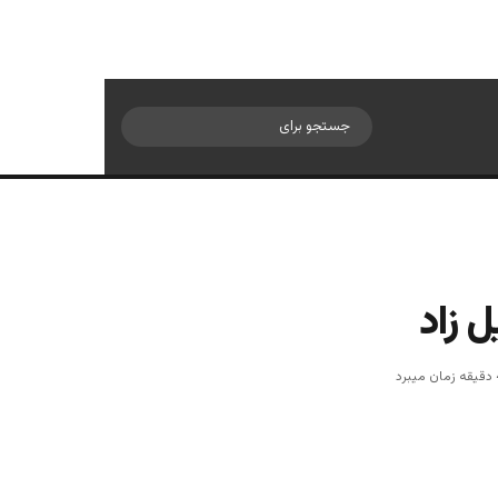
سایدبار
جستجو
برای
 زاد