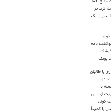
ن از فهرست قطع نامه
ت کرد. در
لبان از یک
ی درجه
ان که به شورای کویته تعلق داشت مذاکره کرد. بعد از سال 1385 موافقت نامه
گرشک،
 بودند.
مد کرزی با طالبان
امی پاکستان آن را مدیریت می کرد. وقتی در سال 1388 چند دور
له با
ریت آی اِس
ف کوتاه
افغانستان با کمیتۀ