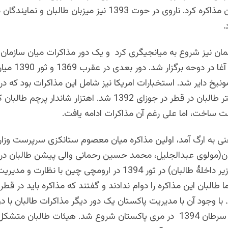
سیاسی طالبان مذاکره کرد. ناروی در حوت 1393 نیز میزبان طالبان و نما
.
لمان نیز شروع به میانجیگری کرد و یک دور مذاکرات میان سازمان
آلمان و طیب آغا در دو
مونیخ دایر شد. استخبارات امریکا نیز شامل این مذاکرات بود که د
به تشکیل دفتر طالبان در قطر در جوزای 1392 شد. اهتزار شاندار پر
احت ساخت، اما علی رغم آن مذاکرات ادامه یافت.
ی به ارگ آمد، اولین مذاکره میان معصوم ستانکزی
سرپرست وزارت
(مولوی عبدالجلیل، محمد حسین رحمانی والی پیشن طالبان در 
ملاعبدارزاق وزیر داخلۀ طالبان) در ثور 1394 در ارومچی چین با نظا
ا طالبان این مذاکره را دوام ندادند و گفتند که مذاکره باید در قطر 
 با وجود آن با مدیریت پاکستان یک دور دیگر مذاکرات طالبان با د
در سرطان 1394 در مری پاکستان شروع شد. هیئات طالبان متشکل