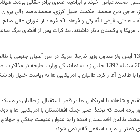
ور، محمدعباس آخوند و ابراهیم عمری برادر حقانی بودند. هیئا
از: حاجی دین محمد، حکمت خلیل کرزی، محمدعاصم والی پروان،
ه سعادتی، فیض الله زکی و فرهاد الله فرهاد از شورای عالی صلح. 
 امریکا و پاکستان ناظر داشتند. مذاکرات پس از افشای مرگ ملا
در سرطان 1397 آیس ولز معاون وزیر خارجۀ امریکا در امور آسیای جنوبی با طا
دیدار کرد. در 30 سنبله 1397 خلیل زاد به نمایندگی وزارت خارجه در مذ
ا با طالبان آغا ز کرد. طالبان با امریکایی ها به ریاست خلیل زاد ش
م و شاهانه با امریکایی ها در قطر، استقبال از طالبان در مسکو 
باور برده است که برندۀ اصلی جنگ افغانستان با امریکایی ها و دول
د. طالبان افغانستان آینده را به عنوان غنیمت جنگی و جهادی م
ی کمتر از امارت اسلامی قانع نمی شوند.