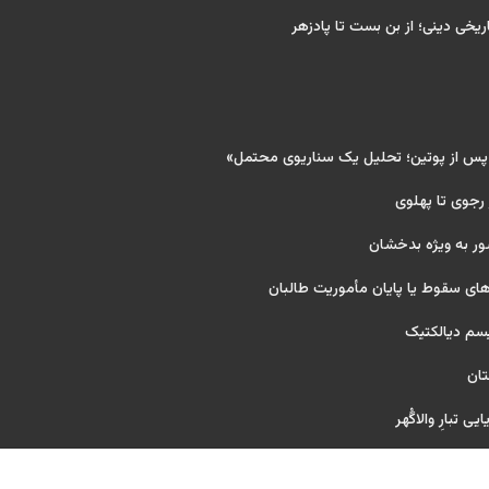
ریخی دینی؛ از بن بست تا پادزهر
 پس از پوتین؛ تحلیل یک سناریوی محتمل»
 رجوی تا پهلوی
ور به ویژه بدخشان
ای سقوط یا پایان مأموریت طالبان
یسم دیالکتیک
تان
ی تبارِ والاگُهر