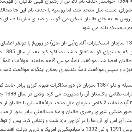
کرزی در سنبله 1384 خواستار حذف نام 20 تن از رهبران قبلی طالبا
126(1999)شورای امنیت ملل متحد شد، اما روسیه با حذف نام این ها مخالف
ز روس ها به جای طالبان سخن می گویند و صدای شان با صدای طا
هم درمسکو بلند می شود.
در سرطان 1384 سازمان استخبارات آلمان(بی-ان-دی) در زوریخ با دونفر اعضا
متوسط طالب
طالبان امضا شد. موافقت نامۀ موسی قلعه هلمند، موافقت نامۀ 
وزاد و سپس موافقت نامۀ دندغوری بغلان اینگونه موافقت نامه ها
عربستان در سنبله و دلو 1387 میزبان دو دور مذاکرات قیوم کرزی برادر حا
بود که استخبارات نظ
ا آیده
نمایندۀ خاص سازمان ملل متحد درافغانستان با طالبان از جم
ر منشی شورای رهبری طالبان و ملا عبدالغنی برادر بدور از مدی
 آی اِس آی آن ها را در کراچی بازداشت و زندانی کرد. پس از توق
مذاکرات، در قوس 1391 و ثور 1392 با میانجگیری امریکا و ناروی دولت 