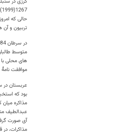
7
حالی که امرو
تربیون و آن 
های محلی با 
موافقت نامۀ ن
مذاکره میان ک
عبدالطیف منصو
آی صورت گرفت،