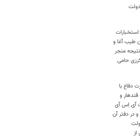
یندگان دولت
 استخبارات
حه برگزار شد. دور بعدی در عقرب 1369 و ثور 1390 میان طیب آغا و
رنتیجه منجر
چم طالبان کرزی حامی
 دفاع با
قندهار و
رت و مدیریت آی اِس آی
و در دفتر آن
ولت
 از