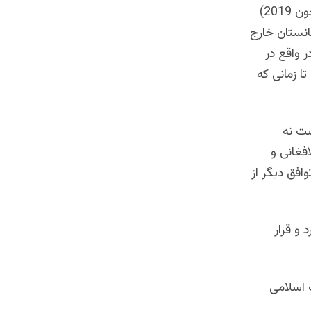
سهیل شاهین سخنگوی دفتر طالبان در قطر روز گذشته(28 جوزای 1398/18 جون 2019)
انستان خارج
ر واقع در
 زمانی که
ست نه
فغانی و
فق دیگر از
 و قرار
 اسلامی