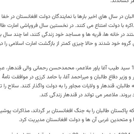
ر کشاندند.
لبان در سال های اخیر بارها با نمایندگان دولت افغانستان در خفا 
مذاکره با دولت امتناع می کنند. در نخستین سال فروپاشی امارت طال
ند در خانه ها، قریه ها و مساجد خود زندگی کنند، اما چند سال ب
گروه خود شدند و حالا چیزی کمتر از بازگشت امارت اسلامی را د
در قوس 1380 سید طیب آغا یاور ملاعمر، محمدحسن رحمانی والی قندهار، عب
و وزیر دفاع طالبان و میراحمد آغا، با حامد کرزی در موافقت نامۀ
 طالبان، قندهار و ولایات مجاور را به دولت واگذار کنند. سلاح را ت
بروند. ملاعمر می تواند در قندهار زندگی کند.
عد از 1384 که پاکستان طالبان را به جنگ افغانستان بر گرداند، مذاکرات پوشی
ها و متحدین غربی آن ها و دولت افغانستان مدیریت کرد.