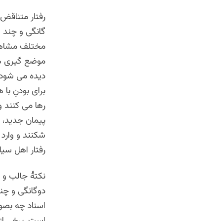
رفتار متناقض
گانگی و چند گ
مختلف مشاهد
موضع گیری ه
دیده می شود 
برای بودنِ با
رها می کنند و
پیمان جدید، س
شکنند و وارد
رفتار اهل سیا
نکتۀ جالب و ش
دوگانگی و چن
اسناد چه بصو
است. برخی از