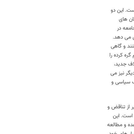
ت. این دو
ان های
معه در
 می دهد.
ند و گاهی
گره کرده را
لاف جدید،
یگر نیز می
گ سیاسی و
ر از تناقض و
است. این
ده و مطالعه
ار های خود