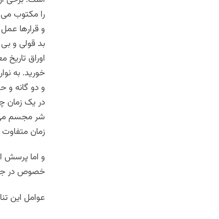
را مکتوب می ک
و قرارها عمل
بد قولی و بی
اوراق تاریخ م
خورید. به نوا
و دو گانه و ح
در یک زمان چه
شر مجسم می خ
زمان متفاوت 
و اما پرسش ا
خصوص در جامع
عوامل این تن