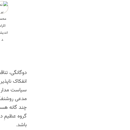
محمد اکرام اندی
دوگانگی، تنا
انفکاک ناپذیر
سیاست مدار ت
مدعی روشنفک
چند گانه هستن
گروه عظیمِ د
باشد.