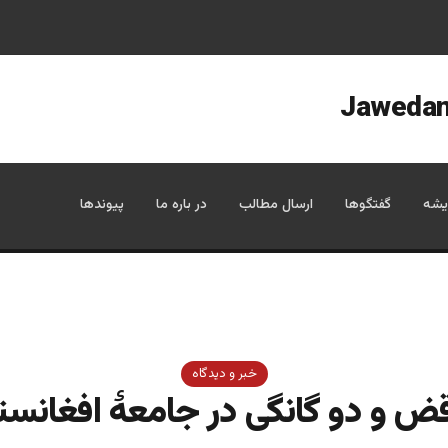
یشه
گفتگوها
ارسال مطالب
در باره ما
پیوندها
خبر و دیدگاه
قض و دو گانگی در جامعۀ افغانست