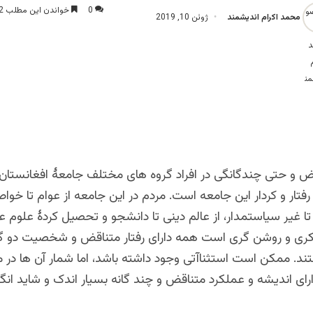
0
خواندن این مطلب 2 دقیقه زمان میبرد
محمد اکرام اندیشمند
ژوئن 10, 2019
شمند، نویسنده و پژوهشگر
قض و حتی چندگانگی در افراد گروه های مختلف جامعۀ افغانستا
 رفتار و کردار این جامعه است. مردم در این جامعه از عوام تا خواص
ا غیر سیاستمدار، از عالم دینی تا دانشجو و تحصیل کردۀ علوم ع
ری و روشن گری است همه دارای رفتار متناقض و شخصیت دو گا
د. ممکن است استثناآتی وجود داشته باشد، اما شمار آن ها در مق
ارای اندیشه و عملکرد متناقض و چند گانه بسیار اندک و شاید ا