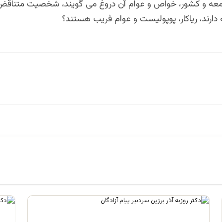
امعه و کشور، خواص و عوام آن دروغ می گویند، شخصیت متناقض 
دارند، ریاکار، پوپولیست و عوام فریب هستند؟