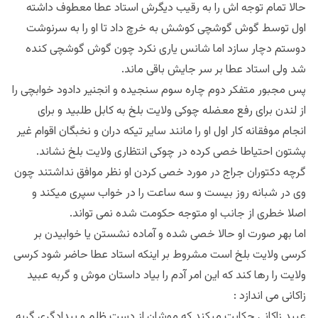
حالا تمام توجه اش را به رقیب دیگرش استاد عطا معطوف داشته
اول توسط گوش گوشچی کوشش به خرچ داد تا او را به سرنوشت
دوستم دچار سازد اما شانس یاری نکرد چون گوش گوشچی کنده
شد ولی استاد عطا بر سر جایش باقی ماند.
پس مجبور متفکر دوم چاره سوم سنجیده و انجنیر دادود خوابچی را
از لندن برای رفع معضله چوکی ولایت بلخ به کابل طلبید و برای
انجام موفقانه کار اول او را مانند سایر تیکه دران و نخبگان اقوام غیر
پشتون احتیاطا خصی کرده در چوکی انتظاری ولایت بلخ نشاند.
گرچه دکتوران جراج در مورد خصی کردن او نظر موافق نداشتند چون
وی در شبانه روز بیست و سه ساعت را در خواب سپری میکند و
اصلا خطری از جانب او متوجه حکومت شده نمی تواند.
اما بهر صورت او حالا خصی شده و آماده نشستن یا خوابیدن بر
کرسی ولایت بلخ است مشروط بر اینکه استاد عطا حاضر شود کرسی
ولایت را رها کند که این امر آدم را بیاد داستان موش و گربه عبید
زاکانی می اندازد :
عبید زاکانی حکایت میکند که موشان از دست ظلم و بیدادگری گربه