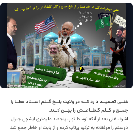
غنــی تصمیــم دارد کــه در ولایت بلــخ گــلم اســتاد عطــا را
جمــع و گــلم گلطــاعــش را پهــن کــند.
اشرف غنی بعد از آنکه توسط توپ پنجصد ملیمتری ایشچی جنرال
دوستم را موفقانه به ترکیه پرتاب کرده و از بابت او خاطر جمع شد