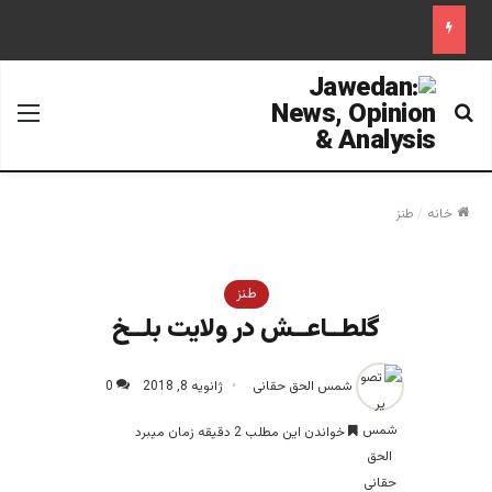
جستجو برای
منو
خانه
/
طنز
طنز
گلطــاعــش در ولایت بلــخ
شمس الحق حقانی
ژانویه 8, 2018
0
خواندن این مطلب 2 دقیقه زمان میبرد