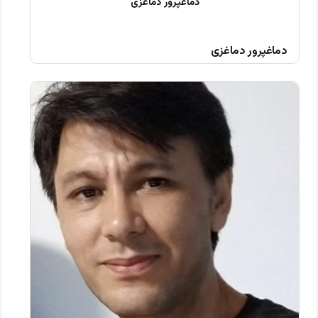
دماغپرور دماغزی