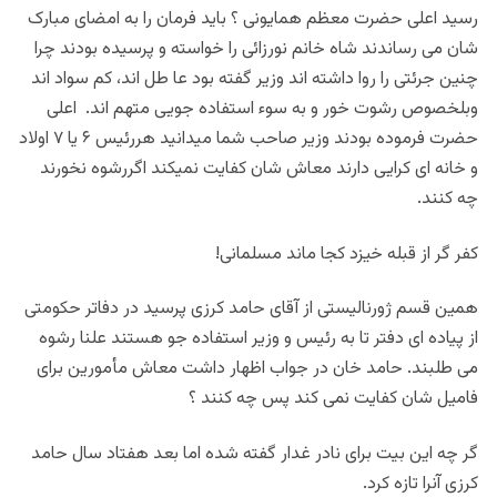
رسید اعلی حضرت معظم همایونی‌ ؟ باید فرمان را به امضای مبارک
شان می رساندند شاه خانم نورزائی را خواسته و پرسیده بودند چرا
چنین جرئتی را روا داشته اند وزیر گفته بود عا طل اند، کم سواد اند
وبلخصوص رشوت خور و به سوء استفاده جویی متهم اند. اعلی
حضرت فرموده بودند وزیر صاحب شما میدانید هررئیس ۶ یا ۷ اولاد
و خانه ای کرایی دارند معاش شان کفایت نمیکند اگررشوه نخورند
چه کنند.
کفر گر از قبله خیزد کجا ماند مسلمانی!
همین قسم ژورنالیستی از آقای حامد کرزی پرسید در دفاتر حکومتی
از پیاده ای دفتر تا به رئیس و وزیر استفاده جو هستند علنا رشوه
می طلبند. حامد خان در جواب اظهار داشت معاش مأمورین برای
فامیل شان کفایت نمی کند پس چه کنند ؟
گر چه این بیت برای نادر غدار گفته شده اما بعد هفتاد سال حامد
کرزی آنرا تازه کرد.