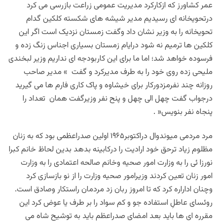
عمر کشاورز که ازکارکرد مدیریت عمومی زراعت بازرسی می کرد
درتحویخانه ای رسیدیم مدیر شیشه های شکسته کلکین گدام
تحویخانه را به وزیر نشان داد وگفت زمستان نزدیک است اگر این
کلکین ها ترمیم نه شود درایام زمستان بسیاری اجناس زنگ زده و
فرسوده خواهد شد؛ اما ما برای این کاربودجه ای نداریم وزیر لبخندی
ملیحی زده روی خود را به طرف مدیرکرد و گفت » مدیر صاحب
روزانه چند نفرمزدورکار برای خیشاوه و پاک کاری فارم ها می گیرید
درجواب گفت چهل الی چهل و پنح نفر وزیرگفت همان تعداد را
پنجاه نفر بنویس« .
مرد مردمی میوندوال دراکتوبر۱۹۶۵ اولین صدراعظمی بود که به زنان
مظلوم زیاد ترحق خود ارادیت را درکابینه بدهد بدین لحاظ خانم کبرا
نورزا ئی را به وزارت امور صحیه وخانم صالحه اعتمادی را به وزارت
امور زنان تعین کردند وزیرامور صحیه وزارت را از نو بازسازی کرد
وچنان اداراره کرد که تا امروز ربان زد مردمان راستکار وصادق است.
روئسای عاطلِ استفاده جو و کم سواد را بر طرف یا عوض کرد این
مقرره ای ها باید بعد امضای صدراعظم باید به توشیح شاه می