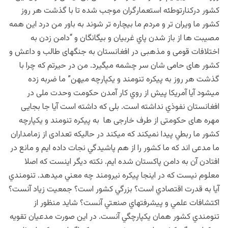
کشور درکنارتوطئه استعمارگران موجب شده تا با گذشت هر روز
کشور ما ویران تر و مردم ما بیچاره تر شوند به باور من درد این همه
مصیبت ها از باز شدن پاي غربيان و بيگانگان و “دامن زدن به
اختلافات قومی و مذهبی در افغانستان به جنگهای طالب و داعش و
کشور های حامی شان سر چشمه میگیرد. من در حیرتم که چرا با
گذشت هر روز به پیکره تنومند و یکپارچه میهن” ما ضربه زده
میشود آیا آمريکا پيش از روي کار آمدن حکومت وحدت ملی در
افغانستان نفوذي نداشته است. بلی که داشته است آیا جا بجایی
مهره های حکومتی از طرف خارجی ها به پيکره تنومند و يکپارچه
کشور ما ربطي پيدا نميکند که میکند در حالیکه تعدادی از زمامداران
ما مدعی اند که ما کشور را از هم پاشيدگي نجات داده ایم و مانع در
افتادن آن به دامن پاکستان شده ایم. نکته ديگر اينست که اصلا
معلوم نيست که در اينجا پيکره نيرومند چه معني ميدهد. تنومندي
آيا به قدرت اقتصادي است؟ بزرگي کشور است؟ جمعيت زياد آنست؟
اکتشافات علمي و پيشرفتهاي صنعتي آنست؟ شاید منظور از
تنومندي کشور همان يکپارچگي آنست. در اين صورت مدعیان تقویه