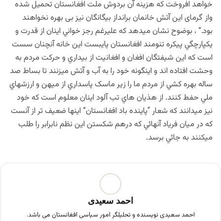
خواهد افروخت که هزینه آن بردوش ملت افغانستان تحمیل شده
واز گرمای این آتش خانمان برانداز بیگانگان نیز بی بهره نخواهند
بود.” ، بوضوح نشان ميدهد که علیرغم رجز خواني اينان از قدرت و
يکپارچگي پيکره تنومند افغانستان پايبست اين خانه آنچنان سست
است که اين شيفتگان افغان و افغانیت از بيداري و حرکت مردم به
وحشت افتاده اند و اينگونه خود را به آب و آتش ميزنند تا بساط صد
ساله بهره کشي از مردم ما را زير ماسک پاسداري از ميهن و ارزشهاي
ملي حفط کنند. از هذيان هاي تب آلود اينان معلوم است که خود
نيز ميدانند که شعار “پاينده باد افغانستان” اينها ضعيف تر از آنست
که در ميان فرياد آنهائي که درهم شکستن اين نظم نابرابر را طلب
ميکنند به جائي برسد.
احمد سعیدی
احمد سعیدی نویسنده و تحلیلگر امور سیاسی افغانستان می باشد.