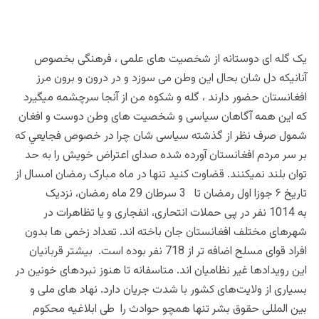
یک گله ای دوستانه از شخصیت های علمی ، فرهنگی بخصوص
آنانیکه دل شان بحال این وطن می سوزد و در درون و برون مرز
افغانستان حضور دارند ، گله و شکوه من از آنجا سرچشمه میگیرد
که این همه آگاهان سیاسی و شخصیت های وطن دوست و افغان
شمول صرف نظر از گذشته سیاسی شان چرا در خصوص فجايعي که
بر سر مردم افغانستان آورده شده صدای اعتراض خویش را به حد
توان بلند نمیکنند. قضاوت کنید تنها
در ماه مبارک رمضان امسال از
تاریخ ۶ جوزا اول رمضان تا 3 سرطان 29 ماه رمضان، نزدیک
به 1014 نفر در پی حملات انتحاری، انفجاری و یا تظاهرات در
شهرهای مختلف افغانستان جان باخته اند. تعداد زخمی ها بدون
افراد قوای مسلح اضافه تر از 718 نفر بوده است. بیشتر قربانیان
این‌ رویدادها غیر نظامیان اند. متاسفانه تا هنوز نبردهای خونین در
بسیاری از ولایت‌های کشور با شدت جریان دارد. نهاد های ملی و
بین المللی حقوق بشر تنها همچو حوادث را طی ابلاغیه محکوم