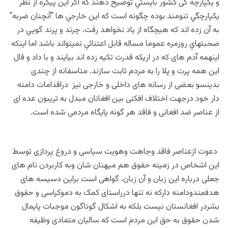
و یکپارچه گی کشور بايستي توضيح دهند که اگر اين پيکره از نظر
يکپارچگي تنومند بوده چگونه است که اين خارجي ها “آنچنان ضربه“
به آن زده اند که هيچگاه از ياد نخواهد رفت. چرند و پرند گويي در
صحبتهاي روزمره عموما مساله قابل اعتنائي نميتواند باشد اما اينکه
اينهمه آدم های که در اریکه قدرت تکیه زده اند بیایند و با داد و قال
اين همه پرت و پلا را به مردم ثابت سازند. متاسفانه از چندی
بدینسو بعضی از رسانه های داخلی و خارجی نیز دراقدامات دامنه
دار خود درجهت اختلاف افکنی بین افغانان مبدل به تریبون عده ای
از عناصر ضد افغانی و فاقد هر گونه پایگاه مردمی شده است.
دعوت ازعناصر فاقد وجاهت وهویت سیاسی و دروغ پردازی توسط
این اشخاص در زمینه حقوق هم میهنان شان وبه کاربردن نام های
جعلی درباره این زبان و آن زبان، گواهی است براین دسیسه های
هدفمندودامنه دارکه نه تنها درراستای کمک به دموکراسی و حقوق
بشردر افغانستان نیست بلکه به اشکال گوناگون موجبات پایمال
شدن حقوق به حق این مردم است که سالیان متمادی وظیفه