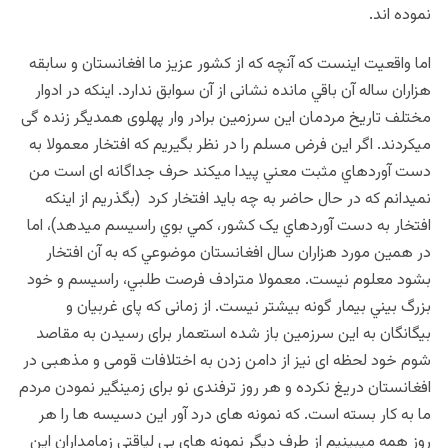
نموده اند.
اما واقعیت اینست که آنچه که از کشور عزیز ما افغانستان و سابقه
هزاران ساله آن باقي مانده نشانی از آن سوابق ندارد. اینکه در ادوار
مختلف تاریخ مردمان این سرزمین برادر وار پهلوی همدیگر زنده گی
میکردند. اگر اين فرض مسلم را در نظر بگيريم که افتخار معمولا به
دست آوردهاي مثبت معني پيدا ميکند حرف جداگانه ای است من
نمیدانم که در حال حاضر به چه باید افتخار کرد (بگذریم از اینکه
افتخار به دست آوردهاي يک کشور، کمي بوي راسيسم ميدهد)، اما
در همين مورد هزاران سال افغانستان موضوعي که به آن افتخار
بشود معلوم نيست. معمولا مترادف فرصت طلبي، راسيسم و خود
بزرگ بيني بيمار گونه بیشتر نیست. از زمانی که پای غربیان و
بیگانگان به این سرزمین باز شده استعمار برای رسیدن به مقاصد
شوم خود لحظه ای نیز از دامن زدن به اختلافات قومی و مذهبی در
افغانستان دریغ نکرده و هر روز ترفندی نو برای زمینگیر نمودن مردم
ما به کار بسته است. که نمونه های درد آور این دسیسه ها را هر
روز همه میبینیم از طرف دیگر نمونه های بی لیاقتی زمامداران این