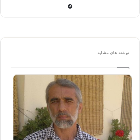
فی
س
بو
ک
نوشته های مشابه