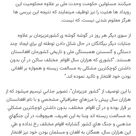
میکنند مسئولین حکومت وحدت ملی بر علاوه محکومیت این
رویداد ها هئیت را نیز توظیف مینمایند که نتیجه این بررسی ها
هرگز معلوم شدنی نیست، که نیست.
از سوی دیگر
هر روز در گوشه گوشه ی کشورعزیزمان بر علاوه
جنایات دیگر بیگانگان در حال شکل دادن توطئه ای برای ایجاد چند
دستگی و گسستن همبستگی ملی و تاریخی کشورمان افغانستان
هستند. “کشوری که هزاران سال اقوام مختلف ساکن در آن بدون
داشتن کوچکترین مشکلی به مسالمت زیسته و همواره بر افغانی
بودن خود افتخار و تاکید نموده اند.”
با اين توصيف از “کشور عزيزمان”، تصوير جذابي ترسيم ميشود که از
هزاران سال پیش با مرزهاي جغرافيائي مشخصي و با نام افغانستان
بر قرار بوده و در آن اقوام مختلف، بدون داشتن کوچکترين مشکلي
به مسالمت زيسته اند وبنا به اين تعريف، هيچوقت در آن جنگهاي
مذهبي و جنگ هاي کشور گشايانه اقوام مختلف رخ نداده و طي
اين هزاران سال، همگان به افغان و مسلمان بودن خود نيز افتخار