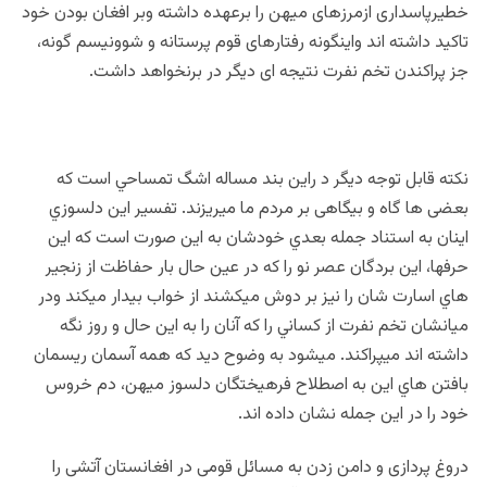
خطیرپاسداری ازمرزهای میهن را برعهده داشته وبر افغان بودن خود
تاکید داشته اند واینگونه رفتارهای قوم پرستانه و شوونیسم گونه،
جز پراکندن تخم نفرت نتیجه ای دیگر در برنخواهد داشت.
نکته قابل توجه ديگر د راين بند مساله اشگ تمساحي است که
بعضی ها گاه و بیگاهی بر مردم ما میریزند. تفسير اين دلسوزي
اينان به استناد جمله بعدي خودشان به اين صورت است که اين
حرفها، اين بردگان عصر نو را که در عين حال بار حفاظت از زنجير
هاي اسارت شان را نيز بر دوش ميکشند از خواب بيدار ميکند ودر
ميانشان تخم نفرت از کساني را که آنان را به اين حال و روز نگه
داشته اند ميپراکند. ميشود به وضوح ديد که همه آسمان ريسمان
بافتن هاي اين به اصطلاح فرهيختگان دلسوز ميهن، دم خروس
خود را در اين جمله نشان داده اند.
دروغ پردازی و دامن زدن به مسائل قومی در افغانستان آتشی را