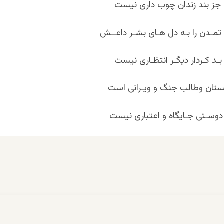
 جز بند زندان چوب ‏داری نیست
تمـدن را بـه دل هـای بشـر داعــش
 بـد کـردار دیگـر انتظـاری نیست
ستان وطالب جنگ و ویـرانی است
دوسـتی جـایگاه و اعتباری نیست