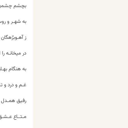
بچشم چشمه‏س
به شهـر و روس
ز آهـوبرّه‏گا
در میخانـه را
به هنگام بهـ
غـم و درد و ت
رفیق همـدل 
مـتــاع عـشـق د