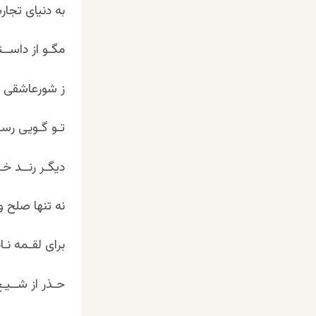
به دنیای تجار
مگـو از داســ
ز شورعاشقی د
تـو گـویی رسـم
دیگـر رنــد خـ
نه تنها صلح 
برای لقـمه نـ
حـذر از شــی