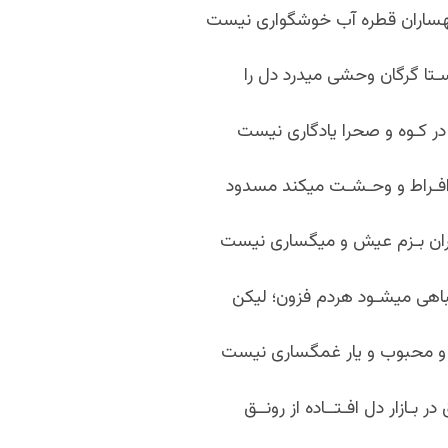
اران قطره آب خوشگواری نیست
ـتا گرگان وحشی می‏درد دل را
ن در کـوه و صحرا یادگاری نیست
 افـراط و وحـشـت می‏کند مسدود
اران بـزم عیش و میگساری نیست
باهی می‏شـود هردم فزون؛ لیکن
و محبوب و یار غمگساری نیست
ر بـازار دل افـتــاده از رونــق