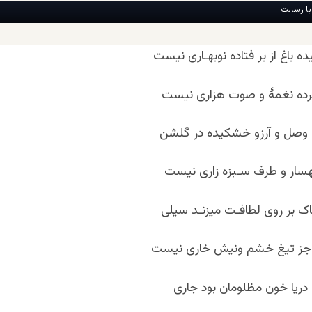
با رسالت
باغ از بر فتاده نوبهـاری نیست
رده نغمۀ و صوت هزاری نیست
 وصل و آرزو خشکیده در گلشن
سار و طرف سـبزه ‏زاری نیست
 بر روی لطافـت می‏زنـد سیلی
 جز تیغ خشم ونیش خاری نیست
و دریا خون مظلومان بود جاری