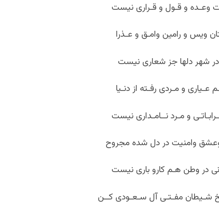
ت وعـده و قـول و قـراری نیست
تان ویس و رامین وامـق و عـذرا
ر شهر دل‏ها جز شعاری نیست
 عـیاری و مـردی رفـته از دنـیا
ـرابـاتـی و مـرد نــامـداری نیست
وعشق وامنیت در دل شده مجروح
انی در وطن هـم کارو باری نیست
ـخ شـیطان مفـتـی آل سـعـودی کــن