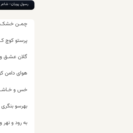
رسول پویان- شاعر 
چمـن خشکـیده 
پرستو کوچ کـ
گلان عشـق و
هوای دامن که
خس و خـاشـاک
بهرسو بنگری
به رود و نهر 