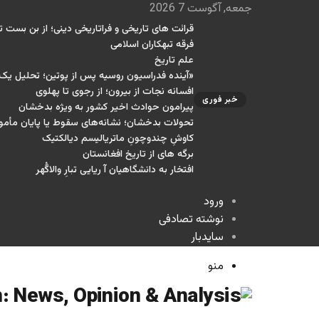
جمعه, آگوست 7 2026
قرائت های تاریخی و فراتاریخی دینی؛ از بن بست تا
فرقه تبهکاران اسلامی
علم تاریخ
«آینده فدراسیون روسیه پس از پوتین؛ تحلیل ی
افسانه نجات از بیرون؛ از رجوی تا پهلوی
خبر فوری
پیرامون حوادث اخیر کشور به ویژه بدخشان
تحولات بدخشان؛ نشانه‌های سقوط یا پایان مأمو
کاوشِ چندو‌چونِ ماتریالیسم دیالکتیک
برگه های از تاریخ افغانستان
افتخار به دانشگاهیان آ ریایی تبارِ والاگُهر
ورود
نوشته تصادفی
سایدبار
منو