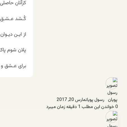
کزآنان حاصلی
کُـشد عـشـق 
از ایـن دیـوان
پلان شوم پاک
برای عـشق و 
رسول پویان
مارس 20, 2017
0
خواندن این مطلب 1 دقیقه زمان میبرد