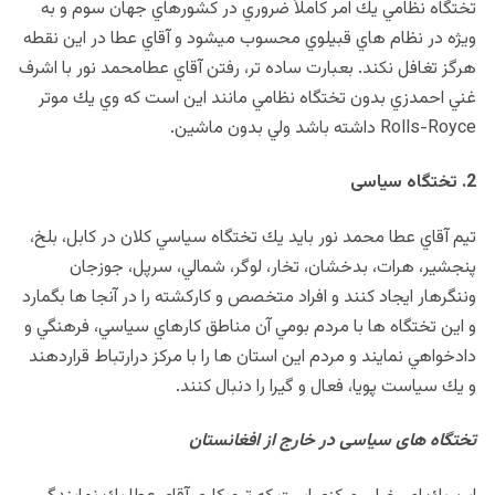
تختگاه نظامي يك امر كاملاً ضروري در كشورهاي جهان سوم و به
ويژه در نظام هاي قبيلوي محسوب ميشود و آقاي عطا در اين نقطه
هرگز تغافل نكند. بعبارت ساده تر، رفتن آقاي عطامحمد نور با اشرف
غني احمدزي بدون تختگاه نظامي مانند اين است كه وي يك موتر
Rolls-Royce داشته باشد ولي بدون ماشين.
2. تختگاه سياسی
تيم آقاي عطا محمد نور بايد يك تختگاه سياسي كلان در كابل، بلخ،
پنجشير، هرات، بدخشان، تخار، لوگر، شمالي، سرپل، جوزجان
وننگرهار ايجاد كنند و افراد متخصص و كاركشته را در آنجا ها بگمارد
و اين تختگاه ها با مردم بومي آن مناطق كارهاي سياسي، فرهنگي و
دادخواهي نمايند و مردم اين استان ها را با مركز درارتباط قراردهند
و يك سياست پويا، فعال و گيرا را دنبال كنند.
تختگاه های سياسی در خارج از افغانستان