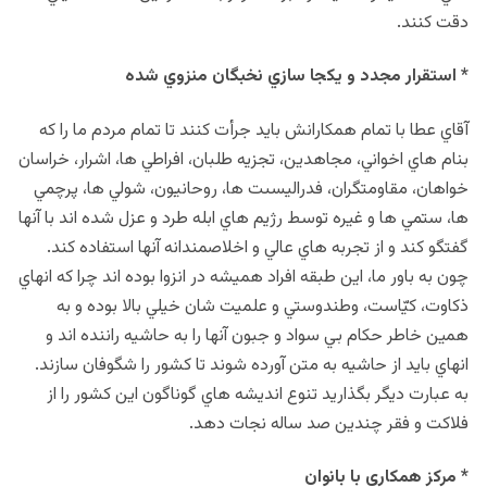
دقت كنند.
* استقرار مجدد و يكجا سازي نخبگان منزوي شده
آقاي عطا با تمام همكارانش بايد جرأت كنند تا تمام مردم ما را كه
بنام هاي اخواني، مجاهدين، تجزيه طلبان، افراطي ها، اشرار، خراسان
خواهان، مقاومتگران، فدراليسىت ها، روحانيون، شولي ها، پرچمي
ها، ستمي ها و غيره توسط رژيم هاي ابله طرد و عزل شده اند با آنها
گفتگو كند و از تجربه هاي عالي و اخلاصمندانه آنها استفاده كند.
چون به باور ما، اين طبقه افراد هميشه در انزوا بوده اند چرا كه انهاي
ذكاوت، كيّاست، وطندوستي و علميت شان خيلي بالا بوده و به
همين خاطر حكام بي سواد و جبون آنها را به حاشيه راننده اند و
انهاي بايد از حاشيه به متن آورده شوند تا كشور را شگوفان سازند.
به عبارت ديگر بگذاريد تنوع انديشه هاي گوناگون اين كشور را از
فلاكت و فقر چندين صد ساله نجات دهد.
* مركز همكاري با بانوان