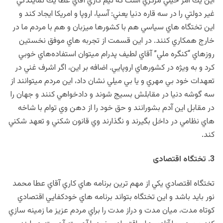
اين يك امر خيلي مركزي است كه تيم كاري آقاي عطا يك نمايندگي
غير دولتي را در سه قاره دنيا يعني: آسيا، اروپا و امريكا ايجاد كند و
اين تختگاه هاي سياسي هم با كشورها ميزبان و هم با مردم ما در
خارج همكاري كنند. در اين قسمت از تجربه هاي موفق نخستين
روزهاي “كنگره ملي” آقاي لطيف پدرام ميتوان استفاده‌هاي خوبي
كرد و به ويژه در كشورهاي اروپايي. اضافه بر اين، اگر اشرف غني در
تعهدات خود بي مهري و يا بي ميلي نشان داد، اين مردم ميتوانند از
سه گوشه دنيا در مقابلش بسيج شوند و دادخواهي كنند و جهان را
در مقابل اين آدم بشورانند و حق خود را از دهن وي توام با شاخه
هاي نظامي در داخل بگيرند و نگذارند وي قانون شكني و تعهد شكني
كند.
3. تختگاه اقتصادی
تختگاه اقتصادي يكي از مهم ترين برنامه هاي كاري آقاي عطا محمد
نور بايد باشد و اين تختگاه بتواند برنامه هاي خودكفايي اقتصادي
كوتاه مدت، ميان مدت و دراز مدت را براي مردم عزيز ما زمينه سازي