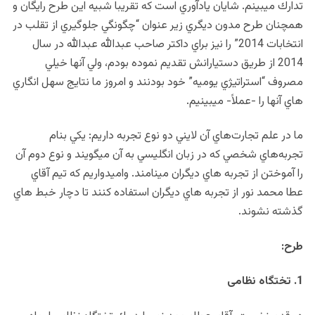
تدارك ميبينم. شايان يادآوري است كه تقريبا شبيه اين طرح رايگان و
همچنان طرح مدون ديگري زير عنوان “چگونگي جلوگيري از تقلب در
انتخابات 2014” را نيز براي داكتر صاحب عبدالله عبدالله در سال
2014 از طريق دستيارانش تقديم نموده بودم، ولي آنها خيلي
مصروف “استراتيژي يوميه” خود بودنند و امروز ما نتايج سهل انگاري
هاي آنها را -عملاً- ميبينيم.
ما در علم تجارت‌هاي آن لايني دو نوع تجربه داريم: يكي بنام
تجربه‌هاي شخصي كه در زبان انگليسي به آن ميگويند و نوع دوم آن
را آموختن از تجربه هاي ديگران مينامند. واميدواريم كه تيم آقاي
عطا محمد نور از تجربه هاي ديگران استفاده كنند تا دچار خبط هاي
گذشته نشوند.
طرح:
1. تختگاه نظامی