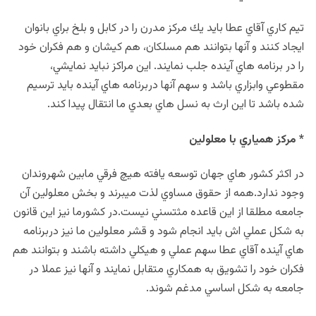
تيم كاري آقاي عطا بايد يك مركز مدرن را در كابل و بلخ براي بانوان
ايجاد كنند و آنها بتوانند هم مسلكان، هم كيشان و هم فكران خود
را در برنامه هاي آينده جلب نمايند. اين مراكز نبايد نمايشي،
مقطوعي وابزاري باشد و سهم آنها دربرنامه هاي آينده بايد ترسيم
شده باشد تا اين ارث به نسل هاي بعدي ما انتقال پيدا كند.
* مركز همياري با معلولين
در اكثر كشور هاي جهان توسعه يافته هيچ فرقي مابين شهروندان
وجود ندارد.همه از حقوق مساوي لذت ميبرند و بخش معلولين آن
جامعه مطلقا از اين قاعده مثتسني نيست.در كشورما نيز اين قانون
به شكل عملي اش بايد انجام شود و قشر معلولين ما نيز دربرنامه
هاي آينده آقاي عطا سهم عملي و هيكلي داشته باشند و بتوانند هم
فكران خود را تشويق به همكاري متقابل نمايند و آنها نيز عملا در
جامعه به شكل اساسي مدغم شوند.