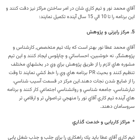
آقاي محمد نور و تيم كاري شان در امر ساختن مراكز نيز دقت كنند و
اين برنامه را تا 10 الي 15 سال آينده تكميل نمايند:
5. مركز رايزنی و پژوهش
آقاي محمد عطا نور بهتر است كه يك تيم متخصص, كارشناس و
پژوهشگر. نه خوشبين، احساساتي و چاپلوس ايجاد كنند و اين تيم
مشوره هاي لازم را از طريق پژوهش براي وي در بخشهاي مختلف
تنظيم كنند و بحيث PR برنامه هاي وي را خط كشي نمايند تا وقت
را از ضايع شدن نجات دهند.اين مركز در قسمت آسيب شناسي،
تبارشناسي، جامعه شناسي و روانشناسي اجتماعي كار كنند و برنامه
هاي آينده تيم كاري آقاي نور را منهجي تر،اصولي تر و ارقامي تر
سروسامان دهند.
* مراكز كاريابی و خدمت گذاري
تيم كاري آقاي عطا بايد يك راهكاري را براي جلب و جذب شغل يابي