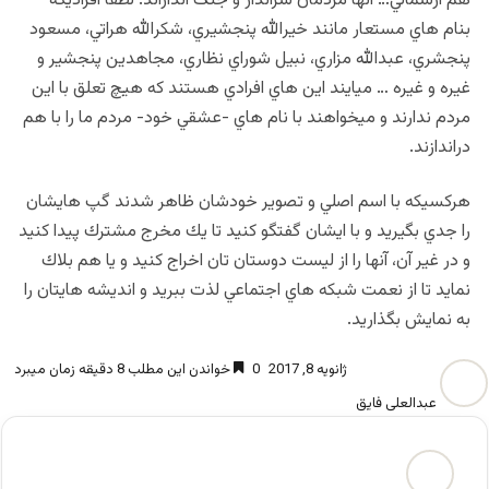
هم ازشمالي… آنها مردمان شرانداز و جنگ اندازاند. لطفا افراديكه
بنام هاي مستعار مانند خيرالله پنجشيري، شكرالله هراتي، مسعود
پنجشري، عبدالله مزاري، نبيل شوراي نظاري، مجاهدين پنجشير و
غيره و غيره … ميايند اين هاي افرادي هستند كه هيچ تعلق با اين
مردم ندارند و ميخواهند با نام هاي -عشقي خود- مردم ما را با هم
دراندازند.
هركسيكه با اسم اصلي و تصوير خودشان ظاهر شدند گپ هايشان
را جدي بگيريد و با ايشان گفتگو كنيد تا يك مخرج مشترك پيدا كنيد
و در غير آن، آنها را از ليست دوستان تان اخراج كنيد و يا هم بلاك
نمايد تا از نعمت شبكه هاي اجتماعي لذت ببريد و انديشه هايتان را
به نمايش بگذاريد.
ژانویه 8, 2017
0
خواندن این مطلب 8 دقیقه زمان میبرد
عبدالعلی فایق