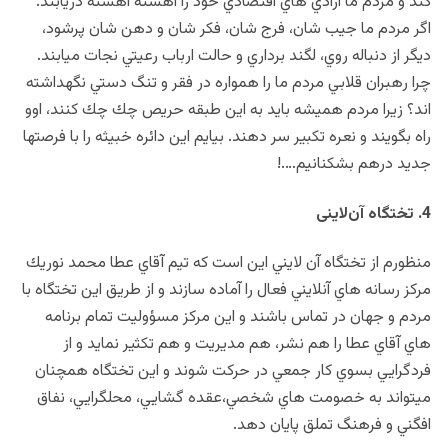
كند و مردم ما آزادي هاي اقتصادي خود را آهسته آهسته دريابند.
اگر مردم ما جيب شان، فرج شان، فكر شان و دهن شان پرشود،
ديگر از دنباله روي، لگند برداري و حالت ارباب رعيتي نجات ميابند.
چرا رهبران قلابي مردم ما را همواره در فقر و تنگ دستي نگهداشته
اند؟ زيرا مردم هميشه بايد به اين طبقه حريص چك چك كنند، اوو
راه بگويند و نعره تكبير سر دهند. بيايم اين دائره خبيثه را با فرصتها
جديد درهم بشكنانيم….!
4. تختگاه آن‌لاينی
منظورم از تختگاه آن لايني اين است كه تيم آقاي عطا محمد نوريك
مركز رسانه هاي آنلايني فعال را آماده سازند و از طريق اين تختگاه با
مردم و جهان در تماس باشند و اين مركز مسؤوليت تمام برنامه
هاي آقاي عطا را هم نشر، هم مديريت و هم تكثير نمايد و از
فردگرايي بسوي كار جمعي در حركت شوند و اين تختگاه همچنان
ميتواند به خصومت هاي شخصي،عقده گشايي، محلگرايي، نفاق
افگني و فرهنگ تملق پايان دهد.