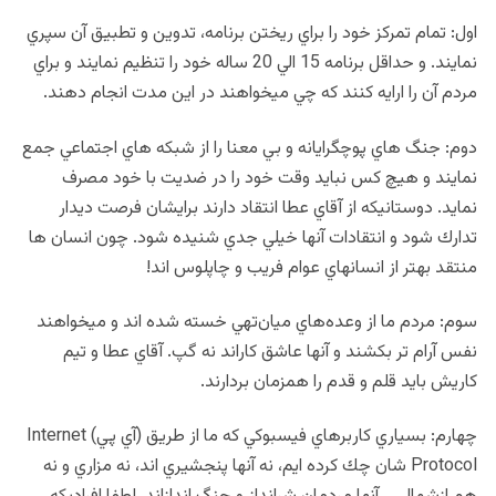
اول: تمام تمركز خود را براي ريختن برنامه، تدوين و تطبيق آن سپري
نمايند. و حداقل برنامه 15 الي 20 ساله خود را تنظيم نمايند و براي
مردم آن را ارايه كنند كه چي ميخواهند در اين مدت انجام دهند.
دوم: جنگ هاي پوچگرايانه و بي معنا را از شبكه هاي اجتماعي جمع
نمايند و هيچ كس نبايد وقت خود را در ضديت با خود مصرف
نمايد. دوستانيكه از آقاي عطا انتقاد دارند برايشان فرصت ديدار
تدارك شود و انتقادات آنها خيلي جدي شنيده شود. چون انسان ها
منتقد بهتر از انسانهاي عوام فريب و چاپلوس اند!
سوم: مردم ما از وعده‌هاي ميان‌تهي خسته شده اند و ميخواهند
نفس آرام تر بكشند و آنها عاشق كاراند نه گپ. آقاي عطا و تيم
كاريش بايد قلم و قدم را همزمان بردارند.
چهارم: بسياري كاربرهاي فيسبوكي كه ما از طريق (آي پي) Internet
Protocol شان چك كرده ايم، نه آنها پنجشيري اند، نه مزاري و نه