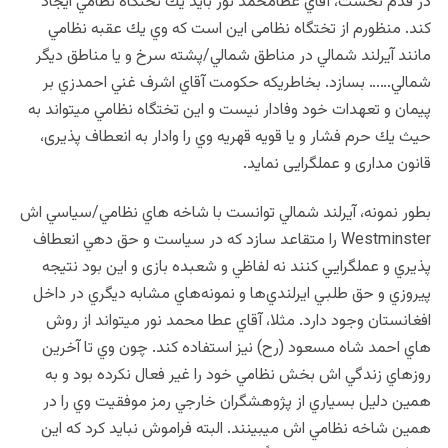
در قدم نخست، آقاي عطامحمد نور بايد يك تختگاه نظامي ايجاد
كند. منظورم از تختگاه نظامی اين است كه وي يك عقبه نظامي
مانند آيرلند شمالي در مناطق شمالي/پشته سرخ و يا مناطق ديگر
شمالي…… بسازد. بخاطريكه حكومت آقاي اشرف غني احمدزي بر
پيمان و تعهدات خود وفادار نيست و اين تختگاه نظامي ميتواند به
حيث يك حرم فشار و يا قويه قهريه وي را وادار به انعطاف پذيری،
قانون مداری و عملگرايی نمايد.
بطور نمونه، آيرلند شمالي توانست با شاخه هاي نظامي/سياسي اش
Westminster را متقاعد سازد كه در سياست و حق دهي انعطاف
پذيري و عملگرايي كنند نه لفاظي و شعبده بازی و اين بود نتيجه
پيروزي و حق طلبي ايرلندي‌ها و نمونه‌هاي مشابه ديگري در داخل
افغانستان وجود دارد. مثلا، آقاي عطا محمد نور ميتواند از روش
هاي احمد شاه مسعود (رح) نيز استفاده كند. چون وي تا آخرين
روزهاي زندگي اش بخش نظامي خود را غير فعال نكرده بود و به
همين دليل بسياري از پژوهشگران خارجي رمز موفقيت وي را در
همين شاخه نظامي اش ميبينند. البته فراموش نبايد كرد كه اين