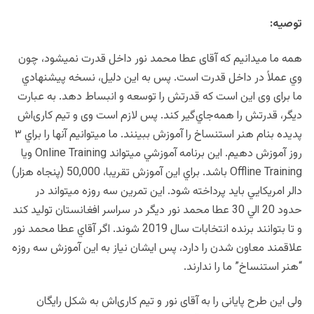
توصيه:
همه ما ميدانيم كه آقای عطا محمد نور داخل قدرت نميشود، چون
وي عملاً در داخل قدرت است. پس به اين دليل، نسخه پيشنهادي
ما برای وی اين است كه قدرتش را توسعه و انبساط دهد. به عبارت
ديگر، قدرتش را همه‌جاي‌گير كند. پس لازم است وی و تيم كاری‌اش
پديده بنام هنر استنساخ را آموزش ببينند. ما ميتوانيم آنها را براي ٣
روز آموزش دهيم. اين برنامه آموزشي ميتواند Online Training ويا
Offline Training باشد. براي اين آموزش تقريبا، 50,000 (پنجاه هزار)
دالر امريكايي بايد پرداخته شود. اين تمرين سه روزه ميتواند در
حدود 20 الي 30 عطا محمد نور ديگر در سراسر افغانستان توليد كند
و تا بتوانند برنده انتخابات سال 2019 شوند. اگر آقاي عطا محمد نور
علاقمند معاون شدن را دارد، پس ايشان نياز به اين آموزش سه روزه
“هنر استنساخ” ما را ندارند.
ولی اين طرح پايانی را به آقای نور و تيم كاری‌اش به شكل رايگان