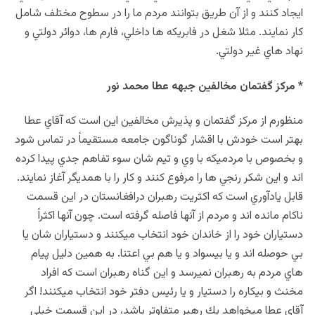
ايجاد كنند و از آن طريق بتوانند مردم ما را در سطوح مختلف شامل
كار نمايند. مثلا شغل در فابريكه ها داخلي، فارم ها، دوائر دولتي و
نهاد هاي غير دولتي.
* مركز گفتمان مخالفين جبهه عطا محمد نور
منظورم از مركز گفتمان و پذيرش مخالفين اين است كه آقاي عطا
بهتر است خودش با اقشار گوناگون جامعه مستقيماً در تماس شود
و بخصوص با مردميكه با وي و تيم شان سوء تفاهم جدي پيدا كرده
اند و اين شكر رنجي ها را مرفوع كنند و كار را با همديگر آغاز نمايند.
قابل يادآوري است كه اكثريت رهبران درافغانستان در اين قسمت
ناكام مانده اند و مردم از آنها فاصله گرفته است. چون آنها اكثراً
دستياران خود را از خاندان خود انتخاب ميكنند و دستياران شان يا
بي حوصله اند و يا بيسواد و يا هم بي اعتنا. به همين دليل پيام
هاي مردم به رهبران نميرسد و اين گناه رهبران است كه افراد
مخنث و بيكاره را دستيار و يا رئيس دفتر خود انتخاب ميكنند! اگر
آقاي عطا ميخواهد يك رهبر متفاوتر باشد، در اين قسمت خيلي