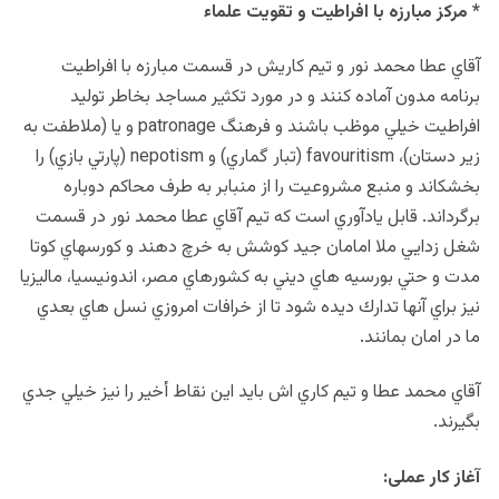
* مركز مبارزه با افراطيت و تقويت علماء
آقاي عطا محمد نور و تيم كاريش در قسمت مبارزه با افراطيت
برنامه مدون آماده كنند و در مورد تكثير مساجد بخاطر توليد
افراطيت خيلي موظب باشند و فرهنگ patronage و يا (ملاطفت به
زير دستان)، favouritism (تبار گماري) و nepotism (پارتي بازي) را
بخشكاند و منبع مشروعيت را از منبابر به طرف محاكم دوباره
برگرداند. قابل يادآوري است كه تيم آقاي عطا محمد نور در قسمت
شغل زدايي ملا امامان جيد كوشش به خرچ دهند و كورسهاي كوتا
مدت و حتي بورسيه هاي ديني به كشورهاي مصر، اندونيسيا، ماليزيا
نيز براي آنها تدارك ديده شود تا از خرافات امروزي نسل هاي بعدي
ما در امان بمانند.
آقاي محمد عطا و تيم كاري اش بايد اين نقاط أخير را نيز خيلي جدي
بگيرند.
آغاز كار عملی: