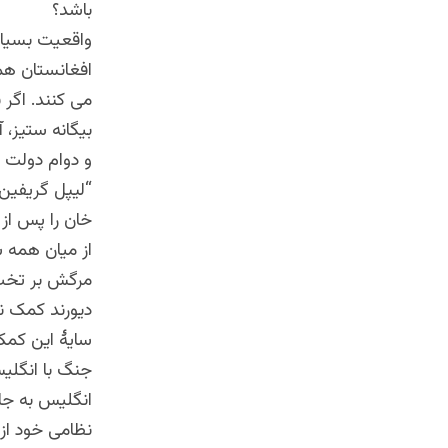
باشد؟
واقعیت بسیار 
افغانستان همی
می کنند. اگر 
بیگانه ستیز، 
و دوام دولت ه
خان را پس از 
از میان همه س
مرگش بر تخت 
دیورند کمک نظ
جنگ با انگلی
انگلیس به جا
نظامی خود از