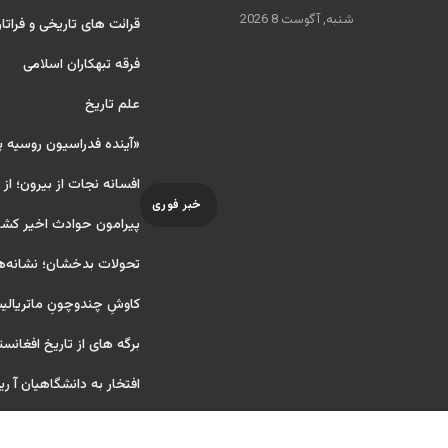
شنبه, آگوست 8 2026
قرائت های تاریخی و فراتا
فرقه تبهکاران اسلامی
علم تاریخ
«آینده فدراسیون روسیه 
افسانه نجات از بیرون؛ از
خبر فوری
پیرامون حوادث اخیر کشو
تحولات بدخشان؛ نشانه‌ه
کاوشِ چندو‌چونِ ماتریال
برگه های از تاریخ افغانست
افتخار به دانشگاهیان آ ریایی