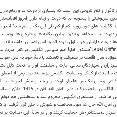
ناگوار و تلخ تاریخی این است که بسیاری از دولت ها و زمام دارا
ن سرنوشتی را پیموده اند که دولت و زمام داران امروز افغانستان
به گذشته های دور نرویم، کم از کم طی این یک و نیم سدۀ اخیر د
آزادی دوست، مجاهد و قهرمان، این بیگانه ها و خارجی ها بوده اند
ا و زمام دارانش حرف اول را زده اند و نقش اصلی را داشته اند.
“لیپل گریفینLepel Griffin”مسئول ادارۀ امور سیاسی انگلیس در کابل سرد
دوازده سال اقامت در سمرقند و تاشکند با نامۀ خود به کابل خواست 
رداران و شهزادگان مدعی امارت و سلطنت او را به تخت کابل نشان
سلطنت از کمک و حمایت انگلیس بهره مند بود. پس از امضای ت
امی و مالی انگلیس ها برای او دو برابر شد. پسرش امیر حبیب الل
سایۀ این کمک انگلیس سلطنت کرد. وقتی امان ا
س ها شد، از مستمری انگلیس محروم شد و سلطنتش هم دوام نی
ی امان الله خان که مورد مخالفت و شورش داخلی قرار گرفت، با ک
 سردار محمدنادر خان حمایت کردند و او در سایۀ این حمایت بر