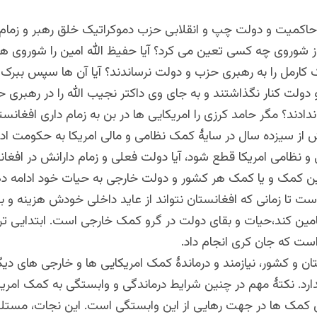
 حاکمیت و دولت چپ و انقلابی حزب دموکراتیک خلق رهبر و زمام
از شوروی چه کسی تعین می کرد؟ آیا حفیظ الله امین را شوروی ها
کارمل را به رهبری حزب و دولت نرساندند؟ آیا آن ها سپس ببرک کا
ولت کنار نگذاشتند و به جای وی داکتر نجیب الله را در رهبری 
دادند؟ مگر حامد کرزی را امریکایی ها در بن به زمام داری افغان
 از سیزده سال در سایۀ کمک نظامی و مالی امریکا به حکومت ادام
و نظامی امریکا قطع شود، آیا دولت فعلی و زمام دارانش در افغا
این کمک و یا کمک هر کشور و دولت خارجی به حیات خود ادامه د
ت تا زمانی که افغانستان نتواند از عاید داخلی خودش هزینه و ب
تامین کند،حیات و بقای دولت در گرو کمک خارجی است. ابتدایی تر
ت که جان کری انجام داد.
ن و کشور، نیازمند و درماندۀ کمک امریکایی ها و خارجی های دی
دارد. نکتۀ مهم در چنین شرایط درماندگی و وابستگی به کمک امریک
ین کمک ها در جهت رهایی از این وابستگی است. این نجات، مستل