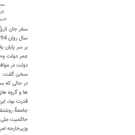
محمد اکرام اندیشمن
سفر جان کری 
بر سر پایان ی
عمر دولت وحدت
سخن گفت.
در حالی که س
ها و گروه ها
قدرت بود، این
جامعۀ روشنفکر
حاکمیت ملی 
وزیرخارجه ام