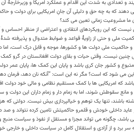
و تعدادی به شدت این اقدام و عملکرد امریکا و وزیرخارجۀ آن را
 دهند که به چه حق و دلیلی آن جانِ امریکایی برای دولت و حا
ران ما مشروعیت زمانی تعین می کند؟
 نیست که این رویکردهای انتقادی و اعتراضی از منظر احساس و آر
میت ملی و حتی از زاویۀ قواعد و ضوابط متدوال و پذیرفته شدۀ 
 و حاکمیت ملی دولت ها و کشورها، موجه و قابل درک است، اما د
 چنین نیست. وقتی حیات و بقای دولت افغانستان در گرو کمک ه
بوع و کشور جان کری باشد و پایان این کمک ها، پایان عمر دولت 
این می شود که است؟ مگر نه این است: “آنکه نان دهد، فرمان دهد
باشد که امریکایی ها با کمک مستقیم نظامی و مالی خود دولت افغ
 و مانع سقوطش شوند، اما به زمام دار و زمام داران این دولت و
شته باشند، تنها یک توهم و خیالپردازی بیش نیست. دولتی که هز
از عاید داخلی خودش و قلمرو حاکمیتش تامین کرده نتواند و صد 
 باشد، چگونه می تواند مجزا و مستقل از نفوذ و سیاست منبع و ی
سر برد و از آزادی و استقلال کامل در سیاست داخلی و خارجی خود