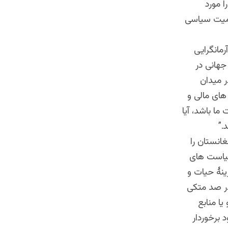
 مورد
کمیت سیاسی
مانگرایی
جهانی در
ر میدان
ای مالی و
ما باشد، آیا
.”
انستان را
 سیاست های
ینۀ حیات و
در صد متکی
ا منابع
 برخوردار