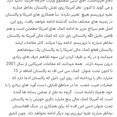
دفاع امریکاست. آقای کربی سخگوی وزارت خارجه امریکا تأکید دارد
و می گوید تا کنون نظر آمریکا روی نقش پاکستان بخاطر مبارزه
علیه تروریسم هیچ تغییر نکرده بناً همکاری های امریکا و پاکستان
در زمینه های مختلف مانند گذشته ادامه خواهد یافت. روی این
اصل هم سرتاج عزیز به ادامه کمک های امریکا مطمئن است و هم
قاضی خلیل الله پاکستانی باور دارد که کمک مالی آمریکا به پاکستان
بخاطر مبارزه با تروریسم ادامه پیدا میکند. اکثر مقامات ارشد
پاکستان قطع کمک مالی امریکا را به پاکستان یک سوءتفاهم
میدانند و در راه بر طرف کردن این سوه تفاهم حرف های زیادی
درون سینه دارند. همه میدانند که مقامات امریکایی از سال 2001
تا کنون تحت عنوان کمک سی اس اف به پاکستان اضافه تر 13
ملیارد دالر را پرداخته اند. روی این دلیل که پاکستان ادعا دارد که
عملیات ضرب عضب ما در مناطق قبایلی دست آورد های زیادی را با
خود همراه داشته است . گرچه به نقل از بعضی رسانه ها آمده
است که
آمریکا کمک مالی پنج ملیارد دالری خویش را به پاکستان
تحت عنوان «سی اس اف» که برای همکاری در جنگ افغانستان
بخاطر مبارزه علیه تروریزم بود دیگر ادامه نخواهد داد. چون کشور