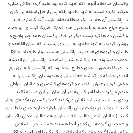
پاکستان صادقانه آنچه را که تعهد کرده بود علیه گروه حقانی مبارزه
میکند نکرده است. نه تنها افغانها بلکه پس از قتل اسامه بن لادن
در پاکستان آن هم در یک منطقه نظامی،ایبت آباد گرفتاری خالد
شیخ طراح حمله به بلند منزل های تجارتی امریکا گرفتاری ابو حمزه
و کشتن ده ها تروریست دیگر در خاک پاکستان همه چیز واضح و
روشن گردید. نه تنها افغانها به این باور رسیدند که سران القاعده و
طالبان و گروه‌های افراطی در پاکستان هستند، و از طرف اداره ISI
حمایت میشوند بعد از کشته شدن اسامه در پاکستان این اندیشه
در امریکا به صورت جدی مطرح شده بود. که پاکستان لانه تروریزم
اند، در حالیکه در گذشته افغانستان و هندوستان، پاکستان را به
مخفی کردن رهبران القاعده و گروه‌های کشمیری و طالبان افراطی
متهم می‌کردند، اما امریکایی‌ها در آن زمان بر این مساله تاکید
زیادی نداشتند و بیشتر تلاش می‌کردند که با پاکستان به‌گونه‌ای رفتار
کنند تا بتوانند در نهایت ارتش پاکستان را وارد مبارزه جدی با طالبان
کنند. ( طالبان شامل طالبان افغانستان و هم طالبان محلی پاکستان
و همچنین گروه‌هایی که در آنجا هستند همانند حزب اسلامی
حکمتیارو یا گروه حقانی که ارتباطات تنگاتنگی با اعضای اداره ISI