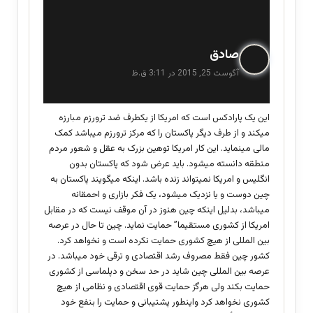
گ
صادق
ف
آگوست 25, 2015 در 3:11 ق.ظ
ت
:
این یک پارادکس است که امریکا از یکطرف ضد ترورزم مبارزه
میکند و از طرف دیگر پاکستان را که مرکز ترورزم میباشد کمک
مالی مینماید. این کار امریکا توهین بزرک به عقل و شعور مردم
منطقه دانسته میشود. باید عرض شود که پاکستان بدون
انگلیس و امریکا نمیتواند زنده باشد. اینکه میگویند پاکستان به
چین دوست و یا نزدیک میشود، یک فکر بازاری و احمقانه
میباشد، بدلیل اینکه چین هنوز در آن موقف نیست که در مقابل
امریکا از کشوری مستقیما” حمایت نماید. چین تا حال در عرصه
بین المللی از هیچ کشوری حمایت نکرده است و نخواهد کرد.
کشور چین فقط مصروف رشد اقتصادی و ترقی خود میباشد. در
عرصه بین المللی چین شاید در حد سخن و دپلماسی از کشوری
حمایت بکند ولی هرگز حمایت قوی اقتصادی و نظامی از هیچ
کشوری نخواهد کرد واینطور پشتیبانی و حمایت را بنفع خود