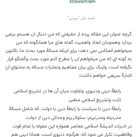
احمد ذکی “موسی”
گرچه عنوان این مقاله پرده از حقیقتی که من دنبال ان هستم برنمی
بردارد وهمچنان ابعاد واهمیت گفته های مرا همانگونه که من
میخواهم انعکاس نمی دهد؛ برای اینکه مسالۀ مورد بحث ما، تاکنون
به گونه ای که من میخواهم ان را مطرح کنم مورد بحث وگفتگو قرار
نگرفته است. واینک برای بیان مفاهيم وتجلیات مساله به محتوای ان
اشارۀ سریعی خواهم داشت:
رابطۀ دینی ودنیوی، وتفاوت میان آن ها در تشریع اسلامی
ثابت وتشریع اسلامی متغیر.
رابطۀ دین با سیاست یا رابطۀ دین با دولت. که شامل مسالۀ
مدرنیته ومدرنیزم: سکولاریزم وجدائی دین از دولت.
در ادبیات اندیشۀ اسلامی معاصر همواره این مقوله با تمام قوت
وقاطعیت تکرار می شود که: هرآنچه دنیوی است، همانا دینی هم