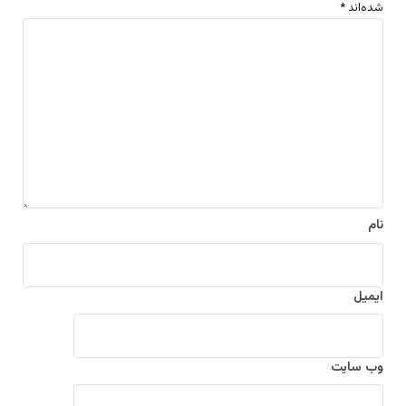
شده‌اند
*
د
ی
د
گ
ا
ه
*
نام
ایمیل
وب‌ سایت