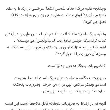
وچنانچه فقیه بزرگ احناف شمس الائمۀ سرخسی در ارتباط به عقد
نکاح می گوید:” انواع مصلحت های دینی ودنیوی به (عقد نکاح)
تعلق می گیرد”.
وفقیه بزرگ واندیشمند شافعی مذهب ابو الحسن ماوردی در ابتدای
کتاب گرانسنگ خویش بنام( ادب الدنیا والدین) می نویسد:” با
اهمیت ترین وبا منزلت ترین وسودمنترین امور، اموری است که به
وسیله آن دین ودنیا استوار گردد”.
2-
ضروريات پنچگانه: دین ودنیا است
ضروریات پنجگانه، مصلحت های بزرگی است که مدار شريعت
اسلامی ودیگر شرائعی الهی بر آن می چرخد. وضروریات پنجگانه
عبارت اند از: دین، نفس، عقل، نسل ومال.
آنچه که در ارتباط به ضروریات پنجگانه قابل ملاحظه است این است