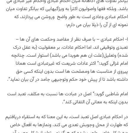
بیانگر تفاوت های آگاهانه میان احکام عبادی واحکام غیر عبادی می
باشد. وبلکه فقها واصولیون اکثراً به ویژگیهایی که بیانگر تفاوت میان
احکام عبادی وعادی است به طور واضح وروشن می پردازند، که
نمونه ای از آن را ذیلا بیان می دارم:
ا- احکام عبادی – با صرف نظر از مقاصد وحکمت های آن ها –
تعبدی وتوقیفی اند، اما احکام عادات، بر معقولیت (به عقل درک
شده) وتعلیل(علت ان هم هویدا می باشد) استوار است. چنانچه
امام غزالی گوید:” اکثر عادات شریعت که غیرعبادی است همانا
پیروی از مناسبت ها ومصلحت ها است بدون اینکه کسی حق
داشته باشد تا از پيش خود حكم وتوجیهی جامد در آن بیان نماید”.
امام شاطبی گوید:” اصل در عبادت ها نسبت به مکلف، تعبد است
بدون اینکه به معانی آن التفاتی کند”.
در احکام عبادی اصل تعبد است، به این معنا که به استقراء دریافتیم
که طهارت از محل وجوبش تعدی می کند، ونمازها به افعال خاص