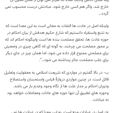
وبه شکل خاصی واجب شده که هرگز نمی توان از شکل معین آن
خارج شد، واگر هم کسی خارج شود، عبادتش درست محسوب نمی
گردد…
واینکه اصل در عادت ها التفات به معانی است به این معنا است که
به تتبع واستقراء دانستیم که شارع حکیم هدفش از بیان احکام در
حوزه عادت ها، تحقق مصلحت بنده ها است واینگونه احکام اند که
بر محور مصلحت می چرخند، به گونه ای که گاهی چیزی در وضعیتی
برای مصلحتی ممنوع قرار داده می شود، اما همان چیز در جای دیگر
برای جلب مصلحت جائز پنداشته می شود…”.
ب- در بالا گفتیم در مواردی که شریعت اسلامی به معقولیت وتعلیل
قائل است، در چنین مواردی دروازۀ قیاس واستحسان واستصلاح
ودوران احکام بر مدار علت ها از نگاه وجود وعدم باز می باشد.
وحوزه های تطبیق آن تنها حوزه های عادات ومعاملات خواهد بود
نه عبادات.
ج- اصل در عبادات منع است. به این معنا که در عبادت ها نمی