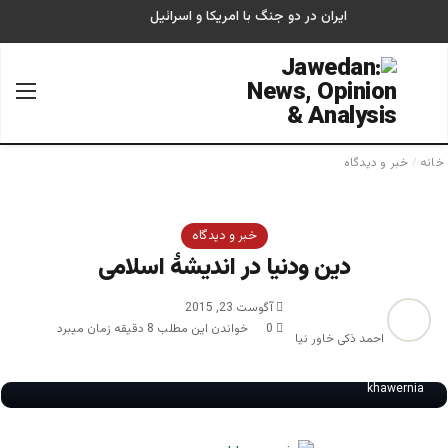
ایران در دو جنگ با امریکا و اسرائیل
جستجو برای
منو
خانه
/
خبر و دیدگاه
خبر و دیدگاه
دین ودنیا در اندیشۀ اسلامی
آگوست 23, 2015
0
خواندن این مطلب 8 دقیقه زمان میبرد
احمد ذکی خاور نیا
khawernia