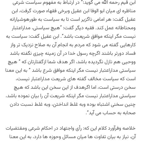
ابن قیم رحمه الله می گوید:” در ارتباط به مفهوم سیاست شرعی
مناظره ای میان ابو الوفا ابن عقیل وبرخی فقهاء صورت گرفت، ابن
عقیل گفت: هر امامی ناگزیر است تا به سیاست به طورهوشیارانه
ومحتاطانه عمل کند. فقیه دیگر گفت: “هیچ سیاستی، مداراعتبار
نیست مگر اینکه موافق شریعت باشد”. ابن عقیل گفت: سیاست به
کارهایی گفته می شود که مردم به انجام آن به صلاح نزدیک تر واز
فساد دورتر باشند اگرچه رسول خدا در آن زمینه چیزی نگفته باشد
ووحیی هم نازل نگردیده باشد، اگر هدف شما ازگفتارتان كه ” هیچ
سیاستی مداراعتبار نیست مگر اینکه موافق شرع باشد ” به اين معنا
است که سیاست مخالف گفته های شریعت مداراعتبار نیست،
سخن درستی است، اما اگرهدف از این سخن این باشد که هیچ
سیاستی مداراعتبار نیست مگر اینکه شریعت آن را بیان نموده باشد،
چنین سخنی اشتباه بوده وبه غلط انداختن، وبه غلط نسبت دادن
صحابه به حساب می آید”.
خلاصه وفرآورد کلام این که: رأی واجتهاد در احکام شرعی ومقتضیات
آن، نياز به بیان تفاوت ها میان مسائل وحوزه ها دارد، به این معنا