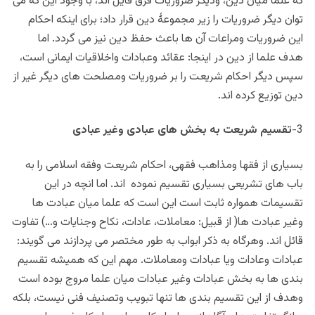
که علما میان دین، ودیگر ضروریات فرق قایل اند، با وجود این که می
توان دیگر ضروریات را زیر مجموعۀ دین قرار داد؛ برای اینکه احکام
این ضروریات ومراعات آن ها باعث حفظ دین نیز می گردد. اما
هدف علما از دین در اینجا: عقائد وعبادات واخلاقیات ایمانی است،
سپس دیگر احکام شریعت را بر ضروریات ومصلحت های دیگر غیر از
دین توزیع کرده اند.
3-
تقسیم شریعت به بخش های عبادی وغیر عبادی
بسیاری از فقها ومذاهب فقهی، احکام شریعت وفقه اسلامی را به
باب های تشریعی بسیاری تقسیم نموده اند. اما انچه در این
تقسیمات همواره ثابت است این است که علما میان عبادت ها
وغیر عبادت ها( از قبیل: معاملات، عادات، نکاح وجنایات و…) تفاوت
قائل اند. وهرگاه به ذکر ابواب به طور مختصر می پردازند می گویند:
عبادات وعادات ویا عبادات ومعاملات. مهم این که همیشه تقسیم
بندی ها به بخش عبادات وغیر عبادات میان علما مروج بوده است
وهدف از این تقسیم بندی ها تنها تبویب وتصنیف فنی نیست، بلکه