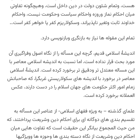
هست، وتمام شئون دولت در دین داخل است، وهیچگونه تفاوتی
میان احکام نماز وروزه واحکام سیاست وحکومت نیست، واحکام
خداوند ثابت وتغیر ناپذیراند، وسکولاریزم کفر یا خواهر کفر است…
تمام این مقوله ها نیاز به بازنگری وبازنویسی دارد.
اندیشۀ اسلامی قدیم، گرچه این مسأله را از نگاه اصول وفراگیری آن
مورد بحث قرار نداده است، اما نسبت به اندیشه اسلامی معاصر با
این مساله معتدل تر ودقیق تر برخورد کرده است. اندیشۀ اسلامی
معاصر در برخورد با اندیشه های سکولاریستی غربگرا، كه صاحبانش
زمام امور اكثر حکومت های جهان اسلام را در دست دارند، عکس
العملانه برخورد کرده است.
علمای گذشته – به ویژه فقهای اسلامی- از عناصر این مسأله به
تقسیم بندی های دوگانه ای برای احکام دین وشریعت پرداختند، که
من حیث المجموع بیانگر این حقیقت است که تفاوت هایی میان
احکام دین وشریعت از نگاه دسته بندی ها وحوزه ها وویژگیها