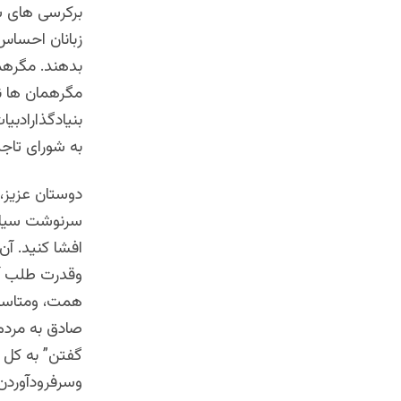
برکرسی های سم
زبانان احساس
بدهند. مگرهم
مگرهمان ها نب
بنیادگذارادبی
به شورای تاجی
دوستان عزیز، 
سرنوشت سیاسی
افشا کنید. آن 
وقدرت طلب آن
همت، ومتاسفان
صادق به مردم
گفتن” به کل 
وسرفرودآوردن 