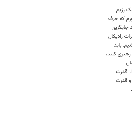
یک رژیم
ورم که حرف
د جایگزین
ات رادیکال
یم. باید
رهبری کنند،
لی
از قدرت
 و قدرت