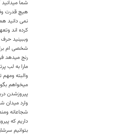
شما میدانید 
هیچ قدرت وقد
نمی دانید هم
کرده اند وتعه
وببینید حرف 
شخصی ام برایم
رنج میدهد فر
مارا به لب پر
والبته ومهم ت
میخواهم بگوی
پیروزشدن درب
وارد میدان شو
شجاعانه ومنصف
داریم که پیر
بتوانیم سرشارا