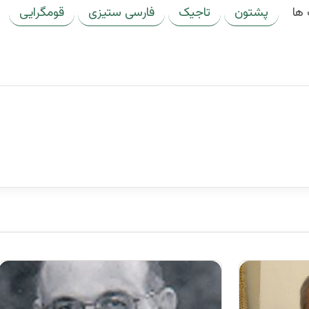
ها
پشتون
تاجیک
فارسی ستیزی
قومگرایی