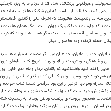
بولیک وغیرقانونی برنشانده شده اند تا مردم ما به ویژه تاجیکها
 ایمنی کنند. حقیقت این است که این شکلک ها توانسته اند عده
ین مله ها وتندیسک هانبودند که اشرف غنی را گاندی افغانستان 
ودند که جارمیزدند متفکربزرگ جهان است ، مگر همان ها نبودند ک
ات نوین سیاسی افغانستان خواندند، مگر همان ها نبودند که درخی
کان حمله کردند؟ وده ها سوال دیگر.
برادران، جوانان، مادران، خواهران من! اگر مصمم به مبارزه هستید 
 و فرهنگی خویش، نقد را ازخودی ها شروع کنید. مارهای درون 
هایی را نقد کنید وافشاکنید که یانادان، بزدل وابله اندیا خاین، پ
 هم درحد دوم وسون بودن. کسانی که در قدرت طلبی هم زبون ا
ه سدراه وموانع. اگرغیر از این بود هرآدمی نسبتا کتاب خوانده و
 وکشورش، میدانست که تنها راه شکست شوونیزم وفاشیزم دراین
انتخابات همچون پروسه ی پرتقلب وباطل بود، نه به رسمیت شنا
در آستان آقای غنی ودربرابر ایشان سوگند وفاداری وخدمت گزاری ا