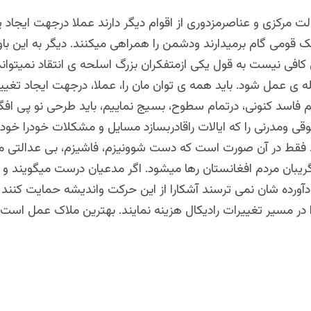
 مرکزی و عناصرمزدوری از اقوام دیگر دارند عملا درجهت ایجاد 
 قومی گام برمیدارند ودشمن را همراهی میکنند. دیگر به این با
 کافی نیست به قول یکی ازمتفکران بزرگ اسلحه ی انتقاد نمیتوان
له ی عمل شود. باید همه ی توان مان را، عملا، درجهت ایجاد تغییر
یم فاسد کنونی، درتمام سطوح، بسیج نماییم، باید طرحی نو پی افگن
 ومدرنی را که ایالات راقادربسازد مسایل و مشکلات خودرا خود 
. فقط در آن صورت است که دست شوونیزم، فاشیزم، بی عدالتی م
ریبان مردم افغانستان رها میشود. اگر مدعیان درست میگویند و 
دآورده شان نمی ترسند آشکارا از این حرکت واندیشه حمایت کنند
در مسیر تغییرات رادیکال هزینه نمایند. بهترین ملاک عمل است.