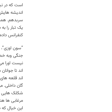
است که در نبر
اندیشه هایش ر
سربدهم. همه م
یک تبار را به
کنفرانس دادم
“سون اوزی”، 
جنگی وبه خطر
نیست اورا می
اند تا جوانان
اند قلعه های
گان داخلی. می
شکلک هایی به 
مرغابی ها هنگ
این خیال که 