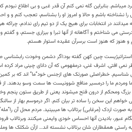
د میباشم. بنابراین گله نمی کنم آن قدر غبی و بی اطلاع نبودم که ا
ا نشناخته باشم و حالا و امروز او را بشناسم، تعجب کنم و و احس
یدانند در انتخابات برای هیج یک از دو تیم رای ندادم، چراکه هر
 درستی می شناختم و آگاهانه از آنها تبرا و بیزاری جستم، و گفتم و
 و هنوز که هنوز است برسرآن عقیده استوار هستم.
استراتیژیست چین کهن گفته بود:اگر دشمن وخودت رابشناسی ص
 نمی افتی. اشرف غنی، درمفهومی که آن دانای چینی مراد کرده 
 شناسیم. خطراصلی صورتک های ازجنس خود”ما” اند که بر کمین
 ما ومردم ما را درمسیر منافع شوونیست ها سمت وسو بدهند. از 
 بزرگ ومحکم از درون فتح میشوند یعنی از طریق ستون پنجم وخ
 خواهم این سخن را ساده تر بیان کنم. اگر درموسم بهار از سالنگ
صورت اردک (مرغابی) برتالاب ها میبینید. مردم محل آن را”مله” 
ام عبور، بادیدن آنها احساس خودی وایمنی میکنند وبرتالاب فرود 
به راستی همقطاران شان برتالاب نشسته اند… ازآن شکلک ها ومله