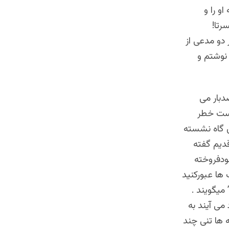
و را و
رتا!
 دو مدعی از
 نوشتم و
دبار می
است خطر
 گاه نشسته
قدیم گفته
ودفروخته
 ها عبورکنید
میگویند .
می آیند به
 ها تنی چند