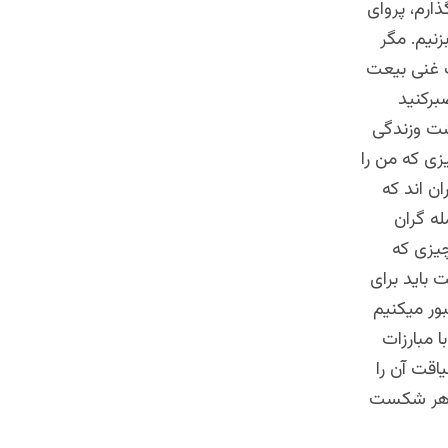
ارم، پروای
نیم. مگر
ف غنی بیعت
صبرکنید
شت وزندگی
زی که من را
ن اند که
له گران
چیزی که
باید برای
ور میکنیم
 مبارزات
اقت آن را
ز هر شکست