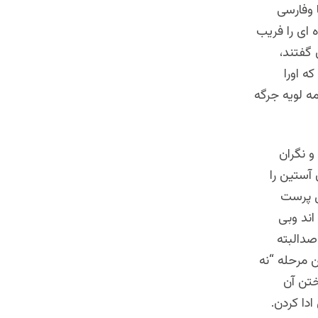
 وفارسی
 ای را فریب
گفتند،
ه اورا
مه لویه جرگه
و نگران
آستین را
ول پرست
ند وبی
صدالبته
 مرحله “نه
ختن آن
دا کردن.