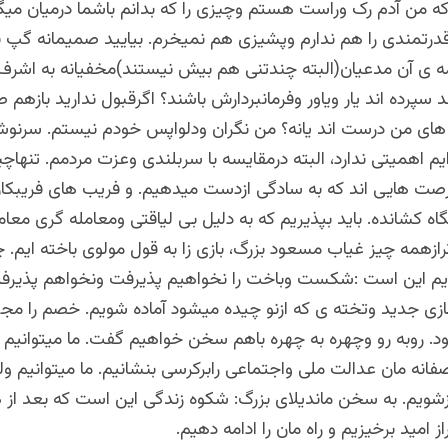
که من آدم رک وراست هستم وچیزی را که بدانم باشما درمیان میگذ
رتمندی را هم ندارم وپشیزی هم نمیخرم. بیایید صمیمانه گپ بز
ه ی آن مدعیان(البته چندتنی هم بیش نیستند)مخفیانه به اشر
د سپرده اند یار ویاور وفرمانبردارش باشند؟ اگرقبول ندارید بازهم 
های من درست اند یانه؟ من نگران ودلواپس خودم نیستم. سرنو
 اهمیتی ندارد، البته درمقایسه با سربلندی وعزت مردمم. تنهاچی
صت هایی اند که به سادگی ازدست میدهیم. و فریب های فریبکارا
تگاه کشانده. باید بپذیریم که به دلیل بی لیاقتی ومعامله گری معام
رازهمه چیز غیاب مسعود بزرگ، بازی زا به قول مولوی باخته ایم. 
م این است :شکست وباخت را نخواهیم پذیرفت ونخواهم پذیرفت 
ازی جدید وتخته ی که ازنو چیده میشود آماده شویم. خصم را مجب
د. روبه رو وچهره به چهره باهم سخن خواهیم گفت. ما میتوانیم با
انه مان عدالت ملی واجتماعی رابرکرسی بنشانیم. ما میتوانیم ولی
وزشویم. به سخن ماندیلای بزرگ: شکوه زندگی این است که بعد ا
ز امید برخیزیم و راه مان را ادامه دهیم.