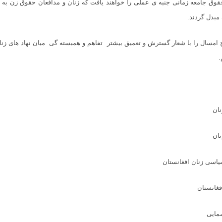
قوق جامعه زمانی جنب
ه ی
عملی را خواهند یافت که زنان و مدافعان حقوق زن به ی
مبدل گردند.
چ امسال را با شعار گسترش و تعمیق بیشتر تفاهم و همبست
ه
گی‌ میان نهاد های زن
.
نان
نان
اسی زنان افغانستان
فغانستان
مایی