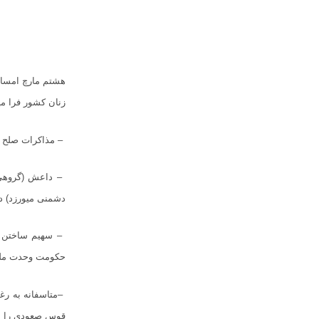
هشتم مارچ امسا
زنان کشور فرا م
–
مذاکرات صلح در
–
داعش (گروهی ک
دشمنی میورزد) در
–
سهیم ساختن زن
حکومت وحدت ملی و
–
متاسفانه به رغ
قوس صعودی را می