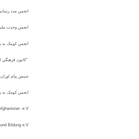
انجمن مدد رسانی
انجمن وحدت ملی
انجمن کومک به زن
”
كانون فرهنگي ا
جنبش پیام اوران 
انجمن کومک به ز
Afghanistan .e.V
und Bildung e.V