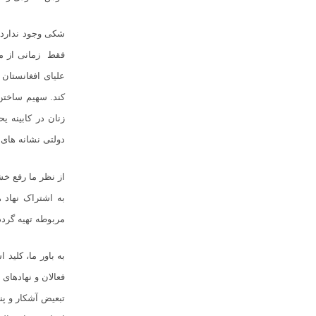
شکی وجود ندارد ک
فقط زمانی از 
علیای افغانستان 
کند. سهیم ساختن
زنان در کابین
ه ی
حک
دولتی نشانه های 
از نظر ما رفع خ
به اشتراک نهاد 
مربوطه تهیه گردد
به باور ما،‌ کلی
فعالان و نهادهای
تبعیض آشکار و پ