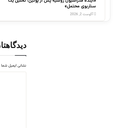
«آینده فدراسیون روسیه پس از پوتین؛ تحلیل یک
سناریوی محتمل»
آگوست 2, 2026
دیدگاهتا
نشانی ایمیل شما 
د
ی
د
گ
ا
ه
*