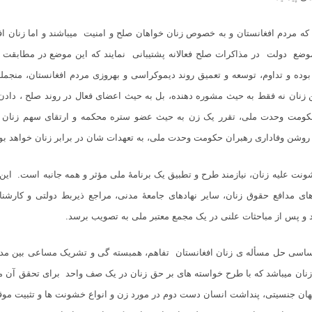
ه مردم افغانستان و به خصوص زنان خواهان صلح و امنیت میباشند و اما زنان افغ
موضع
دولت
در مذاکرات صلح فعالانه پشتیبانی نمایند که این موضع در مطابقت ب
بوده و تداوم، توسعه و تعمیق روند دیموکراسی و بهروزی مردم افغانستان، منجمل
 زنان نه فقط به حیث مشوره دهنده، بل به حیث اعضای فعال در روند صلح ،‌ داد
ومت وحدت ملی،‌ تقرر یک زن به حیث عضو ستره محکمه و ارتقای سهم زنان د
روشن وفاداری رهبران حکومت وحدت ملی، ‌به تعهدات شان در برابر زنان خواهد بود
شونت علی
ه
زنان،‌ نیازمند طرح و تطبیق یک برنامۀ ملی مؤثر و همه جانبه است. این 
های مدافع حقوق زنان، سایر نهادهای جامعۀ مدنی،‌ مراجع ذیربط دولتی و ‌کارش
 و پس از مباحثات علنی در یک مجمع معتبر ملی به تصویب برسد.
د اساسی حل مسأل
ه ی
زنان افغانستان تفاهم، همبست
ه
گی و
تشریک
مساعی بین مدا
 زنان میباشد که‌ با طرح خواسته های بر حق زنان در یک صف واحد برای تحقق آن مبا
نهان جنسیتی، پنداشت انسان دست دوم در مورد زن و انواع خشونت ها و تثبیت مو