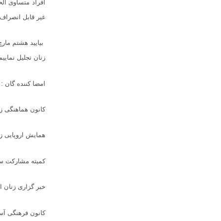
افراد متساوی الح
غیر قابل انصراف 
بیایید هشتم مار
زنان تجلیل نماییم
امضا کننده گان :
کانون هماهنگی ز
همایش اروپایی ز
کمیته مشارکت سی
خبر گزاری زنان ا
کانون فرهنگی آس