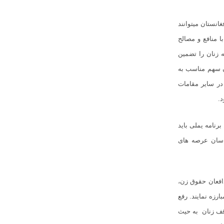
انستان میتوانند
ا منافع و مصالح
ه زنان را تضمین
ن سهم مناسب به
ر سایر مقامات
.
برنام
ه ی
ملی باید
ناسان عرصه های
فعان حقوق زن،
رزه نمایند. رفع
قف زنان به حیث