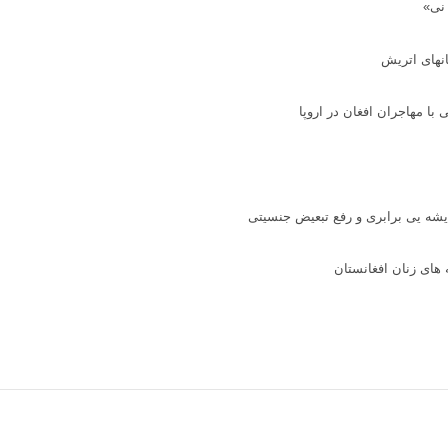
نی»
نهای اتریش
با مهاجران افغان در اروپا
دیشه یی برابری و رفع تبعیض جنسیتی
 های زنان افغانستان