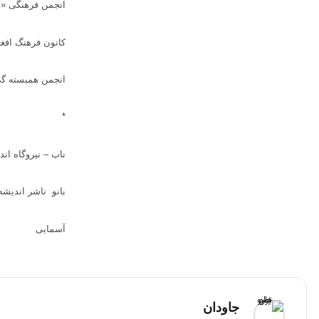
انجمن فرهنگی « 
کانون فرهنگ افغا
انجمن همبسته گی 
*
ناب – نیروگاه ان
بانو ناشر انديشه
آسمایی
جاودان