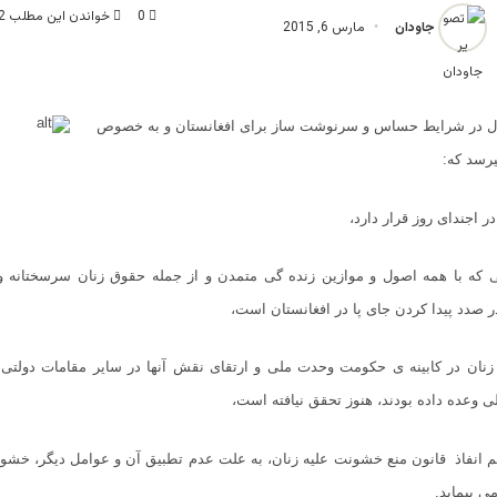
0
خواندن این مطلب 2 دقیقه زمان میبرد
جاودان
مارس 6, 2015
ل در شرایط حساس و سرنوشت ساز برای افغانستان و به خصوص
یرسد که
:
 اجندای روز قرار دارد،
ه با همه اصول و موازین زنده گی متمدن و از جمله حقوق زنان سرسختانه و 
 صدد پیدا کردن جای پا در افغانستان است،
ان در کابین
ه ی
حکومت وحدت ملی و ارتقای نقش آنها در سایر مقامات دولتی 
عده داده بودند، ‌هنوز تحقق نیافته است،
م انفاذ قانون منع خشونت علیه زنان،‌ به علت عدم تطبیق آن و عوامل دیگر،‌ خشون
 پیماید
.