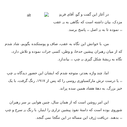
در آغاز این گفت و گو، آقای فریدِِ
مزدک، بیان داشته است که نگاهی به
٫٫
عقب
،، نموده تا به
٫٫
اصل ،، پاسخ برسد.
من، با خوانش این نگاه به عقب، صاف و پوستکنده بگویم، شاد شدم
که از میان رهبران پیشین حدخا، و وطن، کسی جرات نموده و تلاش دارد،
نگاه به ریشهٔ شکل گیری
٫٫
چپ ،، بیاندازد.
اما، چند واژه بعدتر، متوجه شدم که ایشان این حضور دیدگاه
٫٫
چپ
،، یا درست ترش مارکسباوری روسی را که پس از
۱۹۱۷
، رنگ گرفت، با یک
خیز بزرگ، به دههٔ هفتاد همین سده پراند.
این امر روشن است که از همان سال، چنین هوایی بر سر رهبران
شوروی بوده است که دامنهٔ نفوذ پیشین تزاری را اینبار، با رنگ
٫٫
سرخ و چپ
،، بدهند. دریافت ژرف این مساله در این تنگجا نمی گنجد.