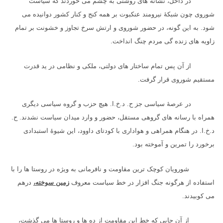
در داخل، نشانه های روشنی به چشم می خوردند که سیاست
شوروی چون شبکهٔ نیرومند عنکبوت بر همه کنج و کنار کشور دوانیده می
شود. به این گونه، در حضور شوروی و ارتش سرخ تجاوز و خشونت بر تمام
زاویه های زنده گی مردم چنگ انداخت.
از آن پس تمام ساختار های دولتی، ملکی و نظامی در ید قدرت
مستقیم شوروی قرار گرفت.
در عرصهٔ سیاسی جز ح. د.خ.ا. هیچ حزب و گروه سیاسی دیگری
همراه با رسانه های گروهی مستقل، حضور و وارد میدان سیاست نشدند. ح.
د.خ.ا. در هنگام همراهی و هواداری با کودتای داوود، این شیوهٔ استبدادی
برخورد را تمرین و آموخته بود.
شورویان کوچک ترین مقاومت و نافرمانی به ویژه در روستا ها را با
استفاده از هرگونه جنگ افزار در خط سیاست معروف
زمین سوخته،
درهم
می کوبیدند.
از آن جایی که خط این مقاومت از ده ها و روستا ها می گذشت،