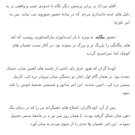
آقای مزدک در برابر پرسش دیگر نگاه تا حدودی عینی و واقعی تر به
دلیل های عدم جانبداری مردم که در سایهٔ حضور شوروی می نماید. من به
این باورم
:
حضور
بیگانه
، به ویژه با بار ایدیدلوژی مارکسباوری روسی، که بُعد
های بیگانگی را پرُرنگ تر و بزرگ تر نموده بود، در آغاز سبب عصیان های
کوچک اما، سراسری گردید.
کودتا گران که هنوز عرق پای ناشی از پاشنه های آهنین شان، خشک
نشده بود، در همان گام اول دُچار دو دستگی میان پیروان تره کی، کارمل .
سپس تره کی ـ امین، شدند. این امر ساتور و شمشیر تصفیهٔ خونین را بلند
نمود.
پس از آن، کودتاگران، اصلاح های ذهنیگرانه یی را که در دنیای تنگ
ذهن شان شکل گرفته بودند، با همان زور سر نیز ه بر جامعهٔ سنتی تحمیل
نمودند. این امر عصیان ها تندی را از سوی مردم به میان آورد.