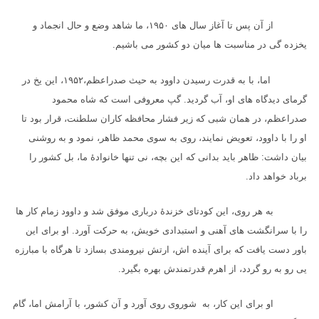
از آن پس تا آغاز سال های
۱۹۵۰
، ما شاهد وضع و حال انجماد و
یخزده گی در مناسبت ها میان دو کشور می باشیم.
اما، با به قدرت رسیدن داوود به حیث صدراعظم،
۱۹۵۲
، این یخ در
گرمای دیدگاه های او، آب گردید. گپ معروفی است که شاه محمود
صدراعظم، در همان شبی که زیر فشار محافظه کاران سلطنت، قرار بود تا
او را با داوود، تعویض نمایند، روی به سوی محمد ظاهر، نمود و به روشنی
بیان داشت: ظاهر باید بدانی که این بچه، نی تنها خانوادهٔ ما، بل کشور را
برباد خواهد داد.
به هر روی، این کودتای خزندهٔ درباری موفق شد و داوود زمام کار ها
را با سرانگشت های آهنی و استبدادی خویش، به حرکت آورد. او برای این
باور دست یافت که برای آینده اش، ارتش نیرومندی بسازد تا هرگاه با مبارزه
یی رو به رو گردد، از اهرم قدرتمندش بهره بگیرد.
او برای این کار، به شوروی روی آورد و آن کشور، با آرامش اما، گام