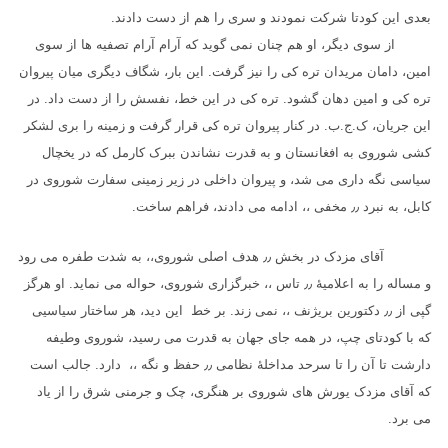
بعدی این کودتا شرکت نمودند و سری را هم از دست دادند.
از سوی دیگر، او هم چنان نمی گوید که آرام آرام تصفیه ها از سوی
امین، دامان مریدان تره کی را نیز گرفت. این بار، شگاف دیگری میان پیروان
تره کی و امین دهان گشود. تره کی در این خط، نفسش را از دست داد. در
این جریان، ک.ج.ب. در کنار پیروان تره کی قرار گرفت و زمینه را بری لشکر
کشی شوروی به افغانستان و به قدرت نشاندن ببرک کارمل که در یخچال
سیاسی نگه داری می شد، و پیروان داخلی در زیر زمینی سفارت شوروی در
کابل، به نبرد
٫٫
مخفی ،، ادامه می دادند، فراهم ساخت.
آقای مزدک در بخش
٫٫
هدف اصلی شوروی،، به شدت طفره می رود
و مساله را به اعلامیهٔ
٫٫
تاس ،، خبرگزاری شوروی، حواله می نماید. او هرگز
گپی از
٫٫
دکتورین بریژنف ،، نمی زند. بر خط این دید، هر ساختار سیاسیی
که با کودتای چپ، در همه جای جهان به قدرت می رسید، شوروی وطیفه
دارشت تا آن را تا سرحد مداخلهٔ نظامی
٫٫
حفظ و نگه ،، دارد. جالب است
که آقای مزدک یورش های شوروی بر هنگری، چک و جرمنی شرق را از یاد
می برد.