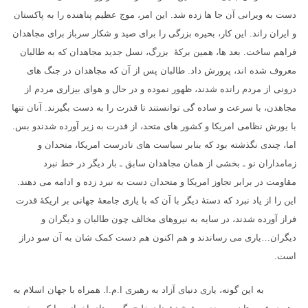
دست به ویرانی آن جا ها زده شد. این امر، موج عظیم پناهنده را به پاکستان
و ایران راند. این کار، بحیره بزرگی را برای صید و شکار سرباز برای مجاهدان
فراهم ساخت. بعد ها، همین برکهٔ بزرگ، نسل جدید مجاهدان که به طالبان
معروف شده اند، پرورش داد. طالبان پس از آن که مجاهدان در جنگ های
درونی از مردم رانده شدند، ظهور نموده و در حال و هوای بیزاری مردم از
مجاهدن، با سرعت و ساده گی توانستند تا قدرت را به دست بگیرند. آنان تنها
با یورش نظامی امریکا و کشور های متحد، از قدرت به زیر آورده شدندو بس.
اما، چندی نگذشته بود که بنابر سیاست های نادرست امریکا، متحدان و
زمامداران نو ـ بخشی از همان مجاهدان سابق ـ بار دیگر در خط نبرد
مقاومت در برابر تجاوز امریکا و متحدان دست به نبرد زده و ادامه می دهند.
این را از یاد نبرد که دستهٔ دیگر با آن که با یاری جامعهٔ جهانی بر اریکهٔ قدرت
فراز آورده شدند، در سایه به نیروهای مخالف چون طالبان و دیگران و
دیگران…یاری می رساندند و هم اکنون هم دست کمک شان به آن سو دراز
است.
به این گونه، یاری دنیای آزاد به رهبری ا.م.ا. همراه با جهان اسلام به