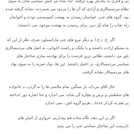
یی و فکری به یکدیگر بهره گرفتند. اما، شاه تیر کُنش سیاسی شان به سوی
نظام مردمسالاری و آزادی که آن ها را مردود می شمردند، نشانه گرفته شده
بود. گروه های چپ، خواستار رسیدن به بهشت کمونیستی بودند و اخوانیان
راه نجات را شاه پُل دین، برای رسیدن به بهشت موعود، می دانستند.
اگر ح. د.خ.ا. و دیگر نیرو های چپ مارکسباور، صرف نظر از این که
به مسکو ارادت داشتند و یا پکنگ، و راست اخوانی، به اصل های مردمسالاری
باور می داشتند، طلایی ترین فرصت را برای نهادینه سازی ساختار های
سیاسی مردمسالاری، در اختیار داشتند. این ها، نوک ضربه را به سوی نهاد
های مردمسالار نشانه گرفتند.
حال آقای مزدک، بار سنگین تمام ملامتی ها را به گردن،
٫٫
خانواده
های سلطنتی و ترس و بیچاره گی شاه،، می اندازد و حتا اشارهٔ دور انداخته
یی هم به کردار حدخا، ـ هردو گروه اش ـ نمی اندازد.
اگر بر این دهه، نگاه ساده هم بیندازیم، خرواری از کنش های
نادرست این ساختار سیاسی چپ را می بینم.