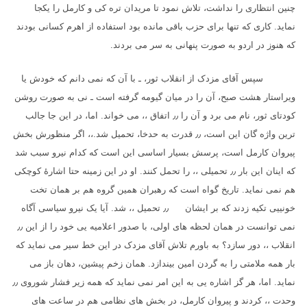
چنین انتظاری را نداشت، تلاش نمود تا مریدان تره کی و کارمل را یکجا
نماید. کاری که تنها برای حزب باقی مانده بود استفاده از اهرم کسانی بودند
که هنوز در اردو به صورت پنهانی به سر می بردند.
سپس آقای مزدک از انقلاب ثور، ـ با آن که نمی دانم که خودش یا
ویراستار هشت صبح، آن را در میان گیومه گرفته است ـ نی به صورت روشن
کودتای ثور، نام می برد و آن را
٫٫
اتفاق ،، می خواند. اما، در این جا جالب
ترین واژه گان این است،
٫٫
قدرت به حدخا، تحمیل شد.،، اگر منظورش بخش
پیروان کارمل است، پرسش بسیار اساسی این است که کدام نیرو سبب شد
که اینان این بار
٫٫
تحمیلی ،، را تحمل کنند. او در این زمینه حتا اشارهٔ کوچکی
هم نمی نماید. تاریخ گواه است که رهبران همین گروه هم بر همان تخت
خونییی تکیه زدند که بر ایشان
٫٫
تحمیل ،، شد. آیا یک نیرو سیاسی آگاه
نمی توانست در همان لحظه های اولی، با صدور اعلامیه یی خود را از این
٫٫
انقلاب ،، دور سازد؟ به باورم تلاش آقای مزدک در این خط سیر می نماید که
بار همه ملامتی را به گردن امین بیندازد. همان زخم پیشین، دهان باز می
نماید. اما، هر گز اشاره یی به این امر نمی نماید که همه زیر فشار شوروی
٫٫
وحدت ،، کردند و پیروان کارمل، در بخش های نظامی هم در ساعت های