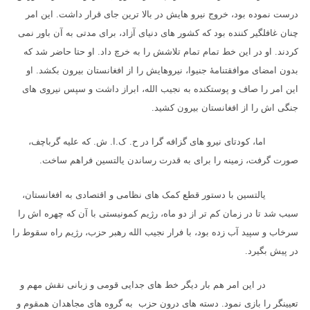
درست نموده بود، خروج نیرو هایش در بالا ترین جای قرار داشت. این امر
چنان غافلگیر کننده بود که کشور های دنیای آزاد، برای مدتی به آن باور نمی
کردند. او در این خط تمام تمام تلاشش را به خرچ داد. او حتا حاضر شد که
بدون امضای موافقتنامهٔ جنیوا، نیروهایش را از افغانستان بیرون بکشد. او
این امر را صاف و پوستکنده به نجیب الله، ابراز داشت و سپس نیروی های
جنگی اش را از افغانستان بیرون کشید.
اما، کودتای نیرو های گزافه گرا در ح. ک.ا. ش. که علیه گرباچف،
صورت گرفت، زمینه را برای به قدرت رساندن یالتسین فراهم ساخت.
یالتسین با دستور قطع کمک های نظامی و اقتصادی به افغانستان،
سبب شد تا در زمان کم تر از دو ماه، رژیم کمونیستی با آن که چهره اش را
سرخاب و سپید آب زده بود، با فرار نجیب الله رهبر حزب، رژیم راه سقوط را
در پیش بگیرد.
در این امر هم بار دیگر خط های جدایی قومی و زبانی نقش مهم و
تعیینگر را بازی نمود. دسته های درون حزب به گروه های مجاهدان همقوم و