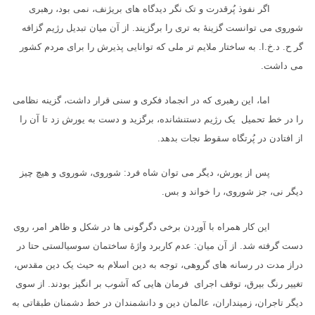
اگر نفوذ پُرقدرت و تک نگر دیدگاه های بریژنف، نمی بود، رهبری
شوروی می توانست گزینهٔ به تری را برگزیند. از آن میان تبدیل رژیم گزافه
گر ح. د.خ.ا. به ساختار ملایم تر ملی که توانایی پذیرش را برای مردم کشور
می داشت.
اما، این رهبری که در انجماد فکری و سنی قرار داشت، گزینه نظامی
را در خط تحمیل یک رژیم دستنشانده، برگزید و دست به یورش زد تا آن را
از افتادن در پُرتگاه سقوط نجات بدهد.
پس از یورش، دیگر می توان شاه فرد: شوروی، شوروی و هیچ چیز
دیگر نی، جز شوروی، را خواند و بس.
این کار همراه با آوردن برخی دگرگونی ها در شکل و ظاهر امر، روی
دست گرفته شد. از آن میان: عدم کاربرد واژهٔ ساختمان سوسیالستی حتا در
دراز مدت در رسانه های گروهی، توجه به دین اسلام به حیث یک دین مقدس،
تغییر رنگ بیرق، توقف اجرای فرمان هایی که آشوب بر انگیز بودند. از سوی
دیگر تاجران، زمینداران، عالمان دین و دانشمندان در خط دشمنان طبقاتی به