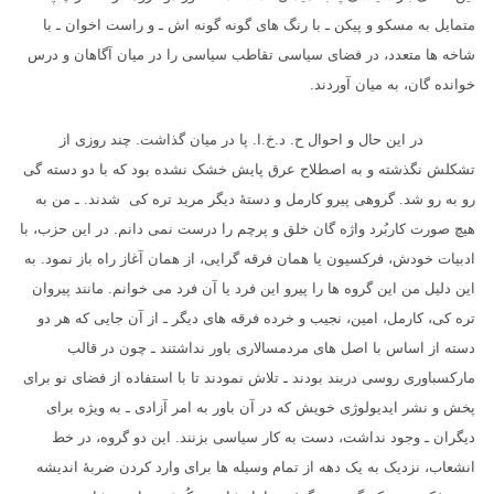
متمایل به مسکو و پیکن ـ با رنگ های گونه گونه اش ـ و راست اخوان ـ با
شاخه ها متعدد، در فضای سیاسی تقاطب سیاسی را در میان آگاهان و درس
خوانده گان، به میان آوردند.
در این حال و احوال ح. د.خ.ا. پا در میان گذاشت. چند روزی از
تشکلش نگذشته و به اصطلاح عرق پایش خشک نشده بود که با دو دسته گی
رو به رو شد. گروهی پیرو کارمل و دستهٔ دیگر مرید تره کی شدند. ـ من به
هیچ صورت کاربُرد واژه گان خلق و پرچم را درست نمی دانم. در این حزب، با
ادبیات خودش، فرکسیون یا همان فرقه گرایی، از همان آغاز راه باز نمود. به
این دلیل من این گروه ها را پیرو این فرد یا آن فرد می خوانم. مانند پیروان
تره کی، کارمل، امین، نجیب و خرده فرقه های دیگر ـ از آن جایی که هر دو
دسته از اساس با اصل های مردمسالاری باور نداشتند ـ چون در قالب
مارکسباوری روسی دربند بودند ـ تلاش نمودند تا با استفاده از فضای نو برای
پخش و نشر ایدیولوژی خویش که در آن باور به امر آزادی ـ به ویژه برای
دیگران ـ وجود نداشت، دست به کار سیاسی بزنند. این دو گروه، در خط
انشعاب، نزدیک به یک دهه از تمام وسیله ها برای وارد کردن ضربهٔ اندیشه