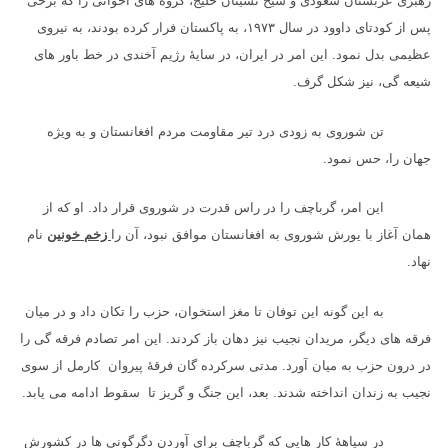
رهبری عربستان سعودی و شیخ نشینان خلیج، گروه های اخوانی را که برخی
پس از کودتای داوود در سال
۱۹۷۳
، به پاکستان فرار کرده بودند، به نیروی
عظیمی بدل نمود. این امر در ایران، در سایهٔ رژیم آخندی در خط باور های
شیعه گی، نیز شکل گرف.
تن شوروی به زودی درد تیر مقاومت مردم افغانستان و به ویژه
جهان را، حس نمود.
این امر، گرباچف را در راس قدرت در شوروی قرار داد. او که از
همان آغاز با یورش شوروی به افغانستان موافق نبود، آن را
زخم خونین
نام
نهاد.
به این گونه این توفان تا مغز استخوان، حزب را تکان داد و در میان
فرقه های دیگر، مریدان نجیب نیز دهان باز کردند. این امر تصادم فرقه گی را
در درون حزب به میان آورد. مدتی سرکرده گان فرقهٔ پیروان کارمل از سوی
نجیب به زندان انداخته شدند. بعد، این جنگ و گریز تا سقوط ادامه می یابد.
در سیاههٔ کار هایی که گرباچف برای آوردن دگرگونی ها در کشورش