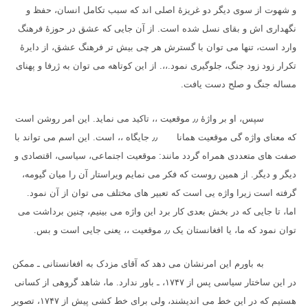
و شهوت از سوی دیگر دو غریزهٔ اصلی اند که سبب تکامل انسان، حفظ و
نگهداری اش و بقای نسل شده است. از آن جایی که عشق در حوزهٔ فرهنگ
وارد است، تنها می توان با گسترش هر چی بیش تر فرهنگ عشق، از دایرهٔ
تکرار زود زود جنگ، جلوگیری نمود.،،. از این کوتاهه می توان به ژرفا و پهنای
مساله جنگ و صلح دست یافت.
سپس، او بر واژهٔ
٫٫
موقعیت ،، تاکید می نماید. این امر روشن است
که معنای واژه گی موقعیت همانا
٫٫
جایگاه ،، است. این اسم می تواند با
صفت های متعددی همراه گردد مانند: موقعیت اجتماعی، سیاسی، اقتصادی و
دیگر و دیگر. از همین روست که فکر می نمایم ویراستار آن را میان گیومه،
گرفته است زیرا واژه یی است که تعبیر های مختلف می توان از آن نمود.
اما، تا جایی که در بخش بعدی کار برد این واژه می بینیم، چنین برداشت می
توان نمود که ما، یا افغانستان یک
٫٫
موقعیت ،، یعنی جایی است و بس.
به باورم این امرنشان می دهد که آقای مزدک به افغانستانی ـ ممکن
در این ساختار سیاسی پس از
۱۷۴۷
، ـ باور ندارد. ما، شاهد گروهی از کسانی
هستیم که در این خط می اندیشند، ولی برای خط کشی پیش از
۱۷۴۷
، تصویر