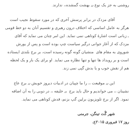
روشنی به جز یک نوع
٫٫
بهشت گمشده،، ندارند.
آقای مزدک در برابر پرسش آخری که در مورد سقوط نجیب است
هرگز به عامل اساسی که اختلاف درون رهبری و تقسیم آنان به دو خط قومی
ـ زبانی است اشارهٔ کوتاهی نمی نماید. این امر چنان می نماید که آقای
مزدک که از آغاز جوانی درگیر سیاست چپ بوده است و پس از یورش
شوروی به مقام های منشیان گونه گونه رسیده است، بر برج بلندی ایستاده
است و بر رویداد ها تنها و تنها نظاره می نماید. او برای یک بار و یک لحظه
هم از نقش خوب و یا بدش گپی نمی زند.
این
٫٫
موقیعت ،، را ما چپیان در ادبیات دیروز خویش
٫٫
برج عاج
نشینان ،، می خواندیم و حال باید برج
٫٫
خلیفه ،، در دوبی را به آن اضافه
نمود. اگر از برج تلویزیون برلین گپ بزنم، قدش کوتاهی می نماید.
شهر گُت تینگن، جرمنی
روز
۱۷
فبروری
۲۰۱۵
ع.