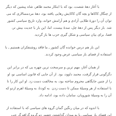
با آغاز دههٔ شصت، بود که با ابتکار محمد ظاهر، شاه پیشین که دیگر
از چنگال کاکاها و بچه گان کاکایش رهایی یافته بود، دههٔ مردمسالاری که می
توان آن را دورهٔ طلایی آزادی و هم آرامش خواند، وارد تاریخ سیاسی کشور
شد. بار دیگر پس از دههٔ چل، سدهٔ بیست، اما، این بار با جدیت بیش تر،
فضا، برای بیان سیاسی و شکل گیری حزب ها باز گردید.
این بار هم درس خوانده گان کشور ـ ما فاقد روشنفکران هستیم ـ با
استفاده از فضای باز سیاسی عرض وجود کردند.
از همان آغاز، مهم ترین و سرسخت ترین چهره یی که در برابر این
دگرگونی قرار گرفت، محمد داوود، بود. از آن جایی که قانون اساسی نو، او
را از چنین جایگاهی محروم ساخته بود، به مخالفت دست زد. او این کار را تا
با استفاده از هر وسیلهٔ ممکن تا دست زدن به کودتا، به وسیلهٔٔ اهرم اردو که
آن را به وسیلهٔ شورویان، سامان داده بود، ادامه داد.
با اندوه که در میان رنگین گمان گروه های سیاسی که با استفاده از
این فضای باز سیاسی پا به میدان گذاشتند، حضور دو گروه گزافه گر چپ