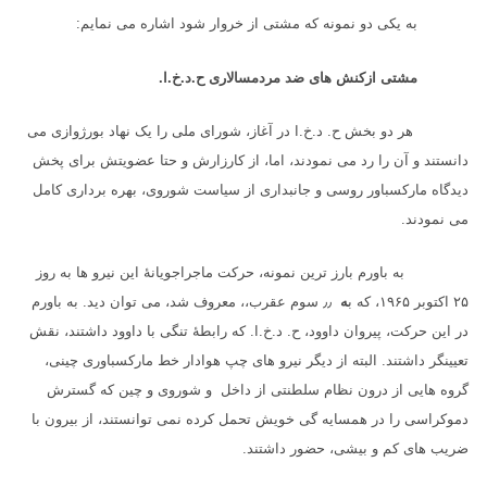
به یکی دو نمونه که مشتی از خروار شود اشاره می نمایم:
مشتی ازکنش های ضد مردمسالاری ح.د.خ.ا.
هر دو بخش ح. د.خ.ا در آغاز، شورای ملی را یک نهاد بورژوازی می
دانستند و آن را رد می نمودند، اما، از کارزارش و حتا عضویتش برای پخش
دیدگاه مارکسباور روسی و جانبداری از سیاست شوروی، بهره برداری کامل
می نمودند.
به باورم بارز ترین نمونه، حرکت ماجراجویانهٔ این نیرو ها به روز
۲۵
اکتوبر
۱۹۶۵
، که ب
ه
٫٫
سوم عقرب،، معروف شد، می توان دید. به باورم
در این حرکت، پیروان داوود، ح. د.خ.ا. که رابطهٔ تنگی با داوود داشتند، نقش
تعیینگر داشتند. البته از دیگر نیرو های چپ هوادار خط مارکسباوری چینی،
گروه هایی از درون نظام سلطنتی از داخل و شوروی و چین که گسترش
دموکراسی را در همسایه گی خویش تحمل کرده نمی توانستند، از بیرون با
ضریب های کم و بیشی، حضور داشتند.