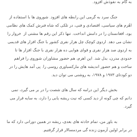
به گام به نفوذش افزود.
جنگ سرد به گرمی این رابطه های افزود. شوروی ها با استفاده از
اهُرم های سیاسی، اقتصادی و فنی، در تلکی که شاه فنرش کمک های نظامی
بود، افغانستان را در دامش انداخت. تنها ذکر این رقم ها مشتی از خروار را
نشان می دهد. اردوی کوچک چل هزار نفری کشور با جنگ افزار های قدیمی
به اردوی صد هزار نفری و قوای هوایی ده هزار نفری با جنگ افزار ها تا
حدودی مدرن، بدل شد. این اهرم، هم حضور مشاوران شوروی را فراهم
ساخت و هم حضور اندیشه های مارکسباوری روسی را. پی آمد هایش را در
دو کودتای
۱۹۷۳
و
۱۹۷۸
، به روشنی می توان دید.
بخش دیگر این درامه که سال های شصت را در بر می گیرد، نمی
دانم که چی گونه از دید کسی که نیت ریشه یابی را دارد، به سایه قرار می
گیرد.
به باور من، تمام حادثه های بعدی، ریشه در همین دورانی دارد که ما
در برابر اولین آزمون زنده گی مردمسالار قرار گرفتیم.