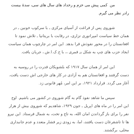
من کمی پیش می خزم و رخداد های سال های سی، سدهٔ بیست
رادر نظر می گیرم.
شوروی پس از فراغت از آسیای مرکزی ـ با سرکوب خونین ـ در
همان خط سیاست امپراتوری تزاری، در رقابت با بریتانیا ـ تلاش نمود تا
افغانستان را در محور نفوذش قرا بدهد. این امر در چارچوب همان سیاست
ایجاد حزب های چپ به شکل
٫٫
قمری ،، با ح.ک.ا.ش.، جریان یافت.
این امر از همان سال
۱۹۱۷
که بلشویکان قدرت را در روسیه به
دست گرفتند و افغانستان هم به آزادی در کار های خارجی اش دست یافت،
آغاز می گردد. قرارداد
۱۹۲۱
، بر این امر، مُهر قانونی زد.
سپس ما شاهد نفوذ گام به گام شوروی در کشور می باشیم. اوج
این امر را در ماه های اپریل ـ جون
۱۹۲۹
، شاهدیم که شوروی بیش از هزار
نفر را برای باز گرداندن امان الله، به تاج و تخت، به شمال فرستاد. این نیرو
ها تا تاشقرغان دست یافتند، اما، به زودی زیر فشار متعدد و عدم جانبداری
محلی، برگشتند.