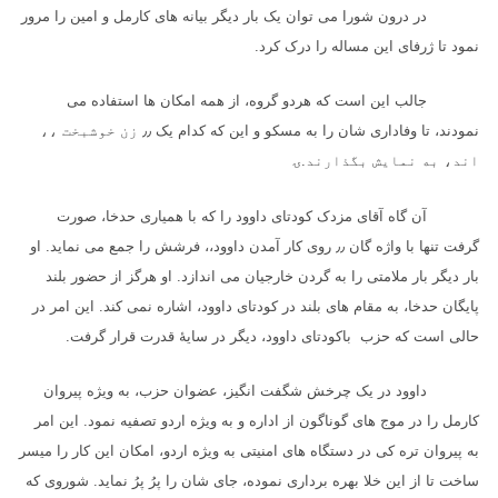
در درون شورا می توان یک بار دیگر بیانه های کارمل و امین را مرور
نمود تا ژرفای این مساله را درک کرد.
جالب این است که هردو گروه، از همه امکان ها استفاده می
نمودند، تا وفاداری شان را به مسکو و این که کدام یک
٫٫
زن خوشبخت ،،
اند، به نمایش بگذارند.ۍ
آن گاه آقای مزدک کودتای داوود را که با همیاری حدخا، صورت
گرفت تنها با واژه گان
٫٫
روی کار آمدن داوود،، فرشش را جمع می نماید. او
بار دیگر بار ملامتی را به گردن خارجیان می اندازد. او هرگز از حضور بلند
پایگان حدخا، به مقام های بلند در کودتای داوود، اشاره نمی کند. این امر در
حالی است که حزب باکودتای داوود، دیگر در سایهٔ قدرت قرار گرفت.
داوود در یک چرخش شگفت انگیز، عضوان حزب، به ویژه پیروان
کارمل را در موج های گوناگون از اداره و به ویژه اردو تصفیه نمود. این امر
به پیروان تره کی در دستگاه های امنیتی به ویژه اردو، امکان این کار را میسر
ساخت تا از این خلا بهره برداری نموده، جای شان را پرُ پرُ نماید. شوروی که