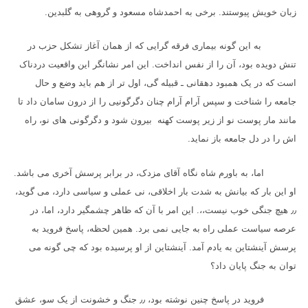
زبان خویش پیوستند. برخی به احمدشاه مسعود و گروهی به گلبدین.
به این گونه بیماری فرقه گرایی که از همان آغاز تشکل حزب در
تنش دویده بود، آن را از نفس انداخت. این امر نشانگر این واقعیت دردناک
است که در یک همبود دهقانی ـ قبیله گی، اول تر از هم باید وضع و حال
جامعه را شناخت و سپس آرام آرام چنان دگرگونیی را از درون سامان داد تا
مانند مار پوست نو از زیر پوست کهنه بیرون شود و دگرگونی های نو، راه
اش را در دل جامعه باز نماید.
اما، به باورم شاه نگاه آقای مزدک، در برابر پرسش آخری می باشد.
او این بار که بیانش به شدت بار اخلاقی، نی عملی و سیاسی دارد، می گوید،
٫٫
هیچ جنگی خوب نیست،،. این امر با آن که ظاهر چشمگیر دارد، اما، در
عرصه سیاست عملی راه به جایی نمی برد. همین لحظه، پاسخ فروید به
پرسش آینشتاین به یادم آمد. آینشتاین از او پرسیده بود که چی گونه می
توان به جنگ پایان داد؟
فروید در پاسخ چنین نوشته بود،
٫٫
جنگ و خشونت از یک سو، عشق