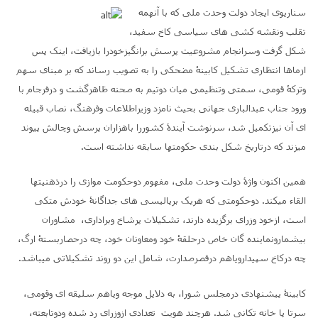
سناریوی ایجاد دولت وحدت ملی که با آنهمه
تقلب ونقشه کشی های سیاسی کاخ سفید،
شکل گرفت وسرانجام مشروعیت پرسش برانگیزخودرا بازیافت، اینک پس
ازماها انتظاری تشکیل کابینۀ مضحکی را به تصویب رساند که بر مبنای سهم
وترکۀ قومی، سمتی وتنظیمی میان دوتیم به صحنه ظاهرگشت و درفرجام با
ورود جناب عبدالباری جهانی بحیث نامزد وزیراطلاعات وفرهنگ، نصاب قبیله
ای آن نیزتکمیل شد، سرنوشت آیندۀ کشوررا باهزاران پرسش وچالش پیوند
میزند که درتاریخ شکل بندی حکومتها سابقه نداشته است.
همین اکنون واژۀ دولت وحدت ملی، مفهوم دوحکومت موازی را درذهنیتها
القاء میکند. دوحکومتی که هریک برپالیسی های جداگانۀ خودش متکی
است، ازخود وزرای برگزیده دارند، تشکیلات پرشاخ وبراداری، مشاوران
بیشمارونماینده گان خاص درحلقۀ خود ومعاونان خود، چه درحصاربستۀ ارگ،
چه درکاخ سپیدارویاهم درقصرصدارت، شامل این دو روند تشکیلاتی میباشد.
کابینۀ پیشنهادی درمجلس شورا، به دلایل موجه ویاهم سلیقه ای وقومی،
سرتا پا خانه تکانی شد. هرچند هویت تعدادی ازوزرای رد شده ودوتابعته،