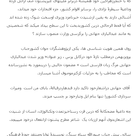
که با خنجرزهرآگین خود همیشه دربرابر ملیتهای غیرپشتون صف آرائی کرده
وداعیۀ سیطرۀ نژادی را، برسایر اقوام کشور، جزء افتخارات خود میداند،
آشنائی دارند به یقین ازشنیدن خبرنامزد وزیری اوسخت شوک زده شده اند
که آیا قحط الرجالی درین کشوربدبخت تا این سطح
بیداد میکند که شخصیتی
به مانند عبدالباری جهانی را برکرسی وزارت منصوب سازند ؟
روی همین هویت شناسی ها، یکی ازپژوهشگران جوان کشورجناب
پرویزبهمن درمطلب تازۀ خود درکابل پرس ، زیر عنوان« وزیر شدن عبدالباری
جهانی مرگ زبان فارسی است » مضمون جالبی را درینمورد به نشررسانده
است که مخاطب را به جزئیات کرکترموصوف آشنا میسازد.
آقای جهانی دراشعارخود تاکید دارد قندهاردرقبالۀ، بابای من است ومیرات
سرداری کشوررا تنها بنام ایل وتبارخود بر چسپ میزند.
چه داعیۀ مضحکانۀ که درین قرن رستاخیزتمدن وتکنالوژی، انسان از شنیدن
این اشعاربدوی آنهم اززبان یک شاعر مطرح پشتون ازانفعال درخود میپیچد.
سالی پیش جناب صبورالله سیاه سنگ، نویسندۀ توانا ومنتقد حوزۀ فرهنگی