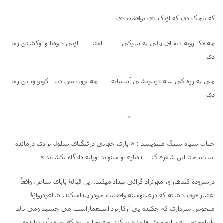
که تاجک دی که ازبک دی یوافغان دی
چه فکـــرونه دنفـاق پالی په سرکی امتیـــــــــازیی د وهلـو اوکشتن زما
دی
چی په زره کی سه درتیرنشی آسمانه چه پرون می دنیــــکونو و، نن زما
دی
*
جناب سیاه سنگ مینویسد : « باری جهانی درتنگنای سلول نژادی درمانده
است، حتا این شعر« کنــــــدهار» او میتواند اورابه دادگاه بکشاند »
درسرودۀ کندهاراو، مهرنژاد گرائی بیداد میکند. این قبالۀ بابای شاعر، واقعاً
اعتبار قوی داشته که درعینومینه واقعییت خودراپیدامیکند. شاعردرواژۀ
منحوس سرداری که چکیده یی ازکاربرد استعماراست می چسپد ومی بالد
وآنرامختص به تبارخویش قلمداد میکند. چه بجا میبود که بجای آن دراندوه