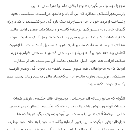
مجهول وسوال برانگیزدرذهنیتها باقی ماند وکمترکسی به این
رازسربمهرآشنائی پیداکرد که این آقایان وخانمها درراستای سیاست، تعهد
وشناخت ازمردم خود با چه دستاویزی بیک باره گی سرکشیدند، با کدام ویژه
گیهای خاص وبه دستورکیها درحلقۀ کابینه راه پیداکردند. بعضی ازآنها مانند
خاطره افغان درهویت فامیلی و سن وسال خود به جعل کاری مبادرت نمود،
تعدادی هم مانند سعادت منصورنادری هرچند تحصیل کرده است اما ازهویت
افغانی وجامعه خود بیگانه وبزبانهای رسمی کشوربه سختی افهام وتفهیم
میکند. افرادی هم چون اکلیل حکیمی بمانند گل سرسبد، بعد از سفارت
امریکا که به ماجراهائی هم متهم است، باهمه بی تجربه گی وعدم ظرفیت
مسلکی، برکرسی وزارت مالیه، این مرکزفساد مالی درعین زمان پست مهم
وکلیدی دولت تکیه میزند.
آنگونه که منابع رسانه ای میرساند، درپیروزی آقای حکیمی بازهم همان
دستان آلوده وجادوئی زاخیلوال دخیل بوده که ازیکسوبا شطارت ومهندسی
خاص، موافقۀ آقای غنی را بدست می آورد وازسوی دیگرباهزینۀ ده ها
هزاردالرموفق میگردد تا این رفیق گرمابه وگلستان خودرا به جای خود توظیف
نماید. چه موفقیت بزرگ وعالی ! که زاخیلوال دیگراز دغدغۀ پرونده های فساد