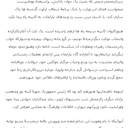
سردارمحمدرحیمی که بحیث یک جوان بادانش، پراستعداد ووطنپرست
میخواست فضای این وزارت را بایک برنامۀ شفاف، ازلوث گذشته ها پاک
سازی کند، با تاسف دربن بست زد وبندهای پارلمان، به کابینه راه پیدا نکرد.
هنوزکاروان کابینه درنیمه راه ها ازهم پاشیده است. یک ثلث آن آغازبکارکرده
وانتخاب دوثلث دیگردرمیانۀ دوتیم، در گرو چانه زنیهای پیچیده ودشوارکه خواب
رادرچشمان رهبران ومعاونان آن شکسته است، ادامه دارد وهنوزحدود دوماه
دیگرباید درانتظاربود تا آغازاده گان پارلمان پس ازانجام تعطیلات زمستانی
والتیام بخشیدن به درد ورنج وحیات مرگبار موکلین خود، درولایات دورافتاده
ویاهم استراحت درسواحل گرم شارجه واروپا، دوباره درزیرتالارتاریخ زدۀ خود
جمع گردند ونامزد وزرای باقیمانده را ازفلترهای طلائی خود عبوردهند.
اینهمه ناهنجاریها هنوزهم کم بود که رئیس جمهوریک چهرۀ کینه توز ومتعصب
نژادی دیگری راازمحفل شب نشینیهای لروبر، بنام عبدالباری جهانی پیدا نمود
واورابحیث نامزد وزیرآنهم دروزارت اطلاعات وفرهنگ به مجلس معرفی کرد.
آنهائیکه با نام وهویت این شاعرعقده مند وپرورش یافته درمدرسۀ پشتو تولنه