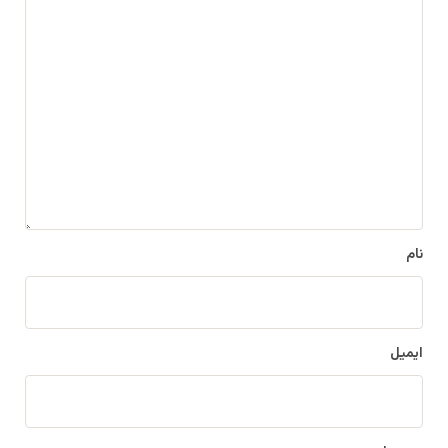
د
ی
د
گ
ا
ه
*
نام
ایمیل