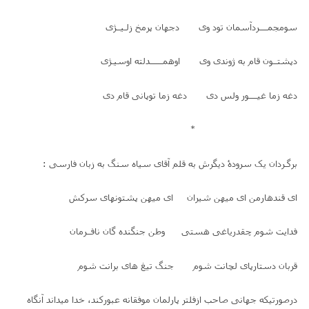
سومجمــــردآسمان تود وی دجهان پرمخ زلـیــژی
دپشتــون قام به ژوندی وی اوهمــــــدلته اوسیـژی
دغه زما غیــــور ولس دی دغه زما توپانی قام دی
*
برگـردان یک سرودۀ دیگرش به قلم آقای سیاه سنگ به زبان فارسی :
ای قندهارمن ای میهن شیران ای میهن پشتونهای سرکش
فدایت شوم چقدریاغی هستی وطن جنگنده گان نافــرمان
قربان دستارپای لچانت شوم جنگ تیغ های برانت شوم
درصورتیکه جهانی صاحب ازفلتر پارلمان موفقانه عبورکند، خدا میداند آنگاه