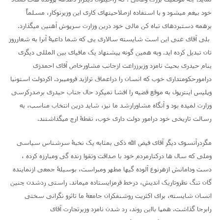
خود بیغم میشود و با استفاده ازصلاحیتهای کاری این وزیرنوکار، مسلماً
برهمه دستبردهای تباه کن مالی خود درین وزارت سرپوش آهنین میگذارد.
بلی آقای غنی این است شایسته سالاری یی که شما داعیۀ آنرا به شعارروز
تان تبدیل کرده اید.
وبه همین گونه پیشنهاد یک مافیای بین المللی دیگری
بنام حیدری بحیث نامزد وزیرزراعت ازجانب مشاورخاص آقای احمدزی
درامورحکومتداری خوب که انسان را دراعماق تراژید فرومیبرد. اکردولت استونیا
وپلیس اینترپول به موقع قضیه را افشا نمیکرد حال جناب حیدری برصدرکرسی
وزارت لمیده بود و آنگاه مشاورارشد ما نیز، شاید درین انتخاب مناسب، به
رسالت تاریخی خود درامور دولت داری خوب، نقطۀ ارج میگذاشتند.
مگردرآنسوی دیگر آقای فیض الله ذکی بمثابه یک نخبۀ سرشناس سیاسی
وملی که سال ها درکنارمردم خود با صداقت وتقوا زنده گی ومبارزه کرده ،
دست ودامانش ازهرنوع آلوده گیها مطهر ومبراست، بوسیلۀ جمعی ازنماینده
گان تنگ نظروتاریک اندیش، درخط قرمزایستاده میماند. راستی ردشدن چنین
انسان شایسته، برای اکثریت روشنفکران جامعۀ ما تاثرو نگرانی سختی
رابرجا گذاشت. همپا بااین روند، رد شدن نامزد وزیرتجارت آقای