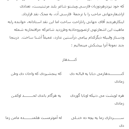
که خود نیزدرهردوزبان فارسی وپشتو شاعر بلند مرتبتیست، تعدادی
ازاشعارجهانی صاحب را با ترجمۀ فارسی آن، به محک نقد قرارداد.
اینکارهرچند آقای جهانی راناراحت ساخت اما این نقد استادانه، خواننده رابه
ماهیت این اشعارتهی ازتصویروجاذبه وطرزدید شاعرکه جزافتخاربه شمله
ودستار وقبیله دیگرکدام پیامی درآستین ندارد، عمیقاً آشنا ساخت. درینجا
چند نمونۀ آنرا پیشکش مینمائیم :
کنـــــدهار
کنـــــــــــــدهارمی دبابا په قبالـه دی که پنجشیردی که واخان دی وطن
زمادی
هره لویشت می دنیکه اوبابا گوردی په هرگام باندی لحــــــــــد اوکفـن
زمادی
ســــــــرداری زما په پچه ده ختــلی له آموترمست هلمنـــــــــده مامن زما
دی