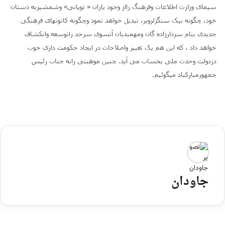
سیمای وزارت اطلاعات وفرهنگ رااز وجود یاران « توپانی» وشمشیربه دستان
خود، چگونه بیک سنگرلروبر، تبدیل خواهد نمود وچگونه کانونهای فرهنگی
جدیدی بنام سردارزاده گان ومهمندیان آنسوی سرحد راتوسعه وانکشاف
خواهد داد ، که این هم یک تغییر واصلاحات در ایجاد حکومت داری خوب
دردولت وحدت ملی بحساب می آید. چنین موهبتی رابه جناب رئیس
جمهورمبارکباد میگوئیم.
جاودان