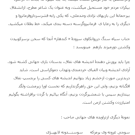
بیکران مردم خود مستحیل میگشت، وبه عنوان یک شاعر مطرح، ازانشقاق
بیرحمانۀ این بازیهای نژادی وضدملی، که یکی رابه قشرسرداروفرمانروا و
دیگری را به رعایا ی فرمانبروگرسنه دسته بندی میکند، خط بطلان میکشید.
جناب سیاه سنگ درروانکاوی سرودۀ « کندهار» آنجا که سخن برسرکوبیدن
وکشتن دورمیزند بازهم مینویسد :
چرا باید پرورش دهندۀ اندیشه های نفاق، بدستان باری جهانی کشته شود.
آزادی اندیشه وبیان الفبای خردمندی وتهداب دموکراسی است. شاید
دربدترین صورت ازخشم زیاد بتوانیم اندیشه های کسی را برچسپ نفاق
افگنانه بزنیم، ولی این حق راهرگزنداریم که نخست اورا زیرمشت ولگد
بیندازیم سپس با شمشیرگردن بزنیم، آنگاه بیائیم با گردن برافراشته بگوئیم
امتیاززدن وکشتن ازمن است.
نمونۀ دیگری ازتراویده های جهانی صاحب :
سوچی غرونه وی پرمزکه سوسنــــدونه لابهیــژی