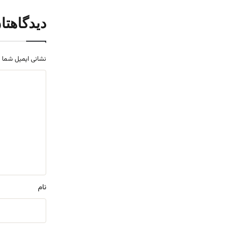
دیدگاهتا
نشانی ایمیل شما 
د
ی
د
گ
ا
ه
*
نام