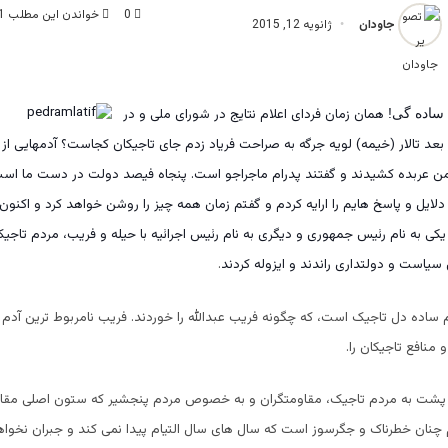
0
خواندن این مطلب 1 دقیقه زمان میبرد
جاودان
ژانویه 12, 2015
همان زمان فردای اعلام نتایج در شورای ملی و در
 ساده گی!
بعد تالار (خیمه) لویه جرگه به صراحت فریاد زدم جای تاجیکان کجاست؟ آدمهایی از 
ن عربده کشیدند و گفتند پدرام ماجراجو است. پنجاه فیصد دولت در دست ما است 
 دلایل و پاسخ هایم را ارایه کردم و گفتم زمان همه چیز را روشن خواهد کرد و اکنو
یکی به نام رئیس جمهوری و دیگری به نام رئیس اجرائیه با حیله و فریب، مردم تاجیک
یاست و دولتداری راندند و ایزوله کردند
.
 ساده دل تاجیک است، که چگونه فریب عبدالله را خوردند. فریب نامربوط ترین آدم 
منافع تاجیکان را
.
 از پشت به مردم تاجیک، مقاومتگران و به خصوص مردم پنجشیر که ستون اصلی مقا
 چنان خطرناک و جگرسوز است که سال های سال التیام پیدا نمی کند و جبران نخواهد 