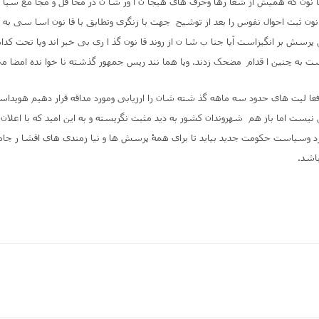
 نون که همیش از شعا رها وحرف های هیجا ن آ ور شا ن در محا فل و مجا مع سی
ا نون ثبت احوال نفوس را بعد از توشیح جهت با زنگری وتطابق با قا نون اسا سی به د
 پرسش بر انگیزاست آیا جنا ب شا ن از روند قا نون گذ ا ری بی خبر اند ویا تحت کدام
ت به چنین ا قدام مضحک زدند. ویا هما نند ریس جمهور گذشته نا خوا نده امضا م
وفعا لیت های حدود سه ماهه گذ شته شان را ارزیابی ومورد مداقه قرار دهیم هویداس
نیست اما باز هم شهروندان کشور به دید مثبت نگریسته و به این امید که با اعلان ک
رد وسیاست حکومت جدید بیاید تا برای همۀ پرسش ها و نیا زمندی های اقشا ر جام
اشد
.