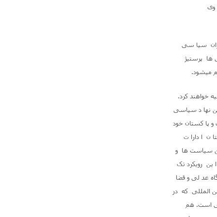
 وی
اران سیا سی
 ها پرستیژ
م میشود
.
ه خواهند کرد.
رین نها د سیاسی
و پا کستان خود
ا ن ا دارا ت
ین سیاست ها و
 ین رویکرد تک
اه عد لی و قضا
ین المللی که در
فی است. هم