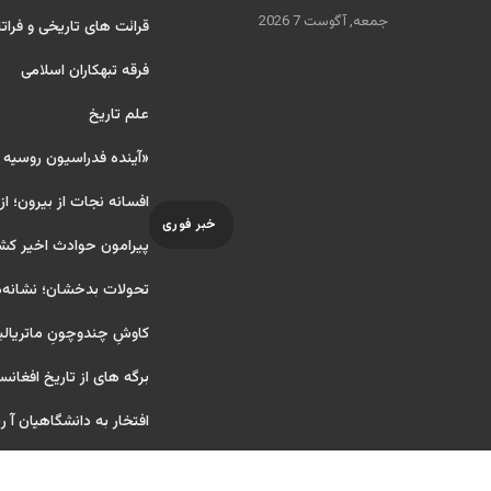
جمعه, آگوست 7 2026
قرائت های تاریخی و فراتا
فرقه تبهکاران اسلامی
علم تاریخ
«آینده فدراسیون روسیه
افسانه نجات از بیرون؛ از
خبر فوری
پیرامون حوادث اخیر کش
تحولات بدخشان؛ نشانه‌ه
کاوشِ چندو‌چونِ ماتریال
برگه های از تاریخ افغانس
افتخار به دانشگاهیان آ ریای