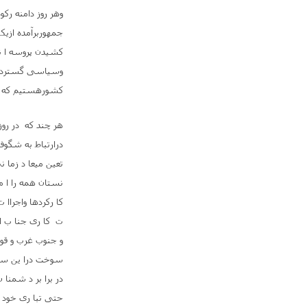
وهر روز دامنه ر
جمهوربرآمده ازیک
کشیدن پروسه ا نت
وسیاسی گسترده ت
کشورهستیم که همو
هر چند که در رو
درارتباط به شگوف
تعین میعا د زما ن
نستان همه را ا م
کا رکردها واجراا
ت کا ری جنا ب ا
و جنوب غرب و قو 
سوخت درا ین سر 
در برا بر د شمنا 
حتی تبا ری خود د