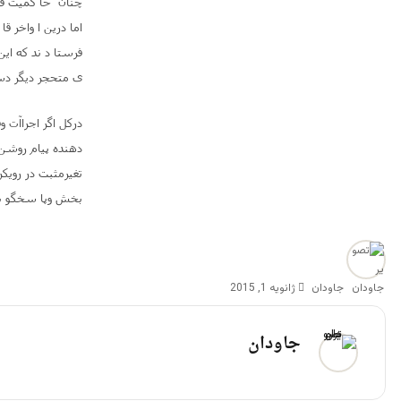
چنان حا کمیت قا
اما درین ا واخر ق
فرستا د ند که این
ی متحجر دیگر دس
درکل اگر اجراآت 
دهنده پیام روشن 
تغیرمثبت در رویک
بخش وپا سخگو ب
جاودان
ژانویه 1, 2015
جاودان