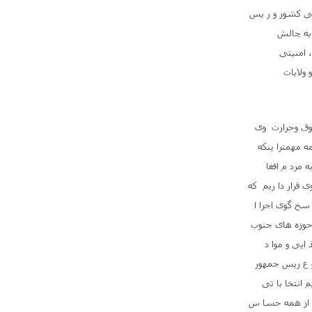
سی کشور و ر یس
 به چالش
 امنیتی
ولایات
وق وحرارت وی
ه مهمترا ینکه
 مرد م افغا
 قرار دا ریم که
 سخ گوی اجرا ا
 حوزه های جنوب
ایی و موا د
و ع ریس جمهور
 انتخا با تی
ن، از همه حسا س