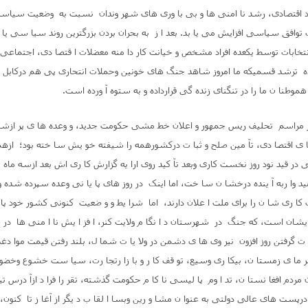
کود اقتصادی، رشد نا امنی ها و بی با وری های شهر وندان نسبت به وضعیت سیا
 توافق سیاسی افزایش می یا بد. بعد ا ز به بحران بردن بزرگترین روند سیا سی یا
خابات توسط یکعده افراد مشخص و خیانت کار دا منه معضلات ا قتصا دی، اجتماعی،
رشد قسمیکه ما امروز شاهد جنگ های خونین وحملات انتحاری پی هم درکابل و 
طنا ن ما را در تنگنای زنده گی قرارداده و به ستوه آ ورده است
.
ز مراسم تحلیف ریس جمهور و اعلان خط مشی حکومت جدید، و وعده ها ی پر ازش
ا ی اقتصا دی، تآ مین صلح و ثبا ت درکشورهمه را شیفته خو یش سا خته بود؛ ازهم
ی در قید نود روز نخست کاری وبعد تآ کید روی ارا یه گزارش کا ری اش بعد ازسه ماه به
ید وا ربه آ ینده درخشا ن سا خت، اما اینک در روز های پا یا نی وعده سپرده شده وی
 ت کا ری شا ن را برای ملت ا علان دارند، اما شرا یط و و ضعیت کنونی کشور خود پا
یشان است، که جنگ در شهرستان د ا نگا م ولایت کنر، ا فز ا یش نا ا منی ها در
ت گرفتن روز افزون نیر وی ها ی دشمن در ولا یا ت شما ل، بلند رفتن قیمت موا دغذ 
ما ی زمستا ن، بیکا ری وسیع، تو قف کا ر و با زا رتجا رت، سیا ست خشوع وخض
ن مردم افغا نستا ن، تد ا وم پا لیسی نا کا م حکومت گذشته، تقر را فرا د ازآ درس تیم
رپست های عالی دولتی به عنوا ن مشا و رین وبسا ا لقا ب د یگر از آغا ز تا کنو