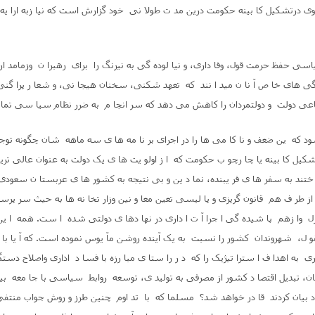
وی درتشکیل کا بینه حکومت درین مد ت طولا نی خود گزارش است که نیا زبه ارا یه
اسی حفظ حرمت قول، وفا داری، و نیا لوده گی به نیرنگ را برای رهبرا ن وزمامد 
گی های خا ص آ نا ن مید ا نند که تعهد شکنی، سخنان هیجا نی، و شعا ر پرا گنی
ی دولت و دولتمردان را کاهش می دهد که سر انجا م به ضرر نظام سیا سی تما
ود که ین ضعف و نا کا می ها را در اجرای بر نا مه ها ی سه ماهه شان چگونه توجی
شکیل کا بینه یا چا رچو ب حکومت که ا ز اولو یت ها ی یک دولت به عنوان عالی ت
ند به سفر ها ی فر یبنده، نما د ین و بی نتیجه به کشور ها ی عربستا ن سعودی 
 از طر ف هم قانون گریزی و پا لیسی تعین معا و نین وزار تخا نه ها به حیث سر پرست
 وا زهم پا شیده گی ا جرا آ ت ا داری در نها دها ی دولتی شده ا ست. همه ا 
 ل، شهروندان کشور را نسبت به یک آینده روشن مآ یوس نموده است. که آ یا با ا
ی به اهدا ف ا سترا تیژیک را که د ر را ستا ی مبا رزه با فسا د اداری واصلاح دستگ
ان، تبدیل اقتصا د کشور از مصرفی به تولید ی، توسعه روابط سیاسی با جا معه ب
ود بیان کردند قا در خواهد شد؟ مسلما که با تد اوم چنین طرز و روش جواب منت