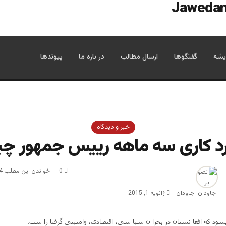
یشه
گفتگوها
ارسال مطالب
در باره ما
پیوندها
خبر و دیدگاه
د کاری سه ماهه رییس جمهور 
0
خواندن این مطلب 4 دقیقه زمان میبرد
جاودان
ژانویه 1, 2015
ود که افغا نستان در بحرا ن سیا سی، اقتصادی، وامنیتی گرفتا را ست.