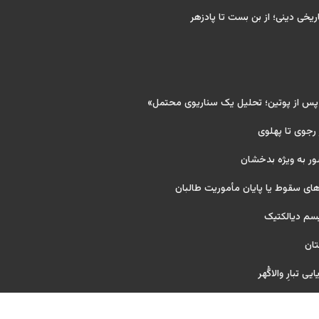
ریخی دینی؛ از بن بست تا پادزهر
 پس از پوتین؛ تحلیل یک سناریوی محتمل»
 رجوی تا پهلوی
ور به ویژه بدخشان
ای سقوط یا پایان مأموریت طالبان
یسم دیالکتیک
تان
ی تبارِ والاگُهر