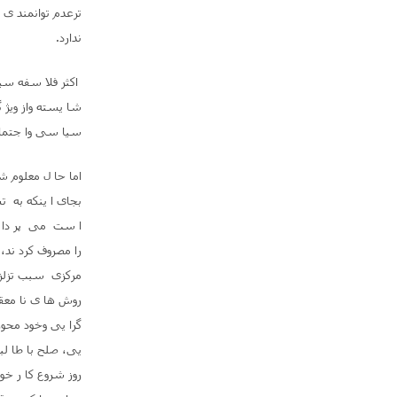
ترعدم توانمند ی 
ندارد
.
اکثر فلا سفه سی
شا یسته واز ویژ 
سیا سی وا جتماع
اما حا ل معلوم ش
بجای ا ینکه به ت
ا ست می پر دا خت
را مصروف کرد ند،
مرکزی سبب تزلزل
روش ها ی نا معقو
گرا یی وخود محور
یی، صلح با طا لب
روز شروع کا ر خ