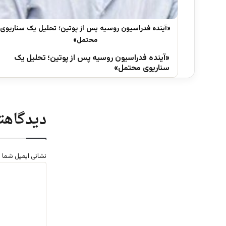
«آینده فدراسیون روسیه پس از پوتین؛ تحلیل یک
سناریوی محتمل»
دیدگاهتا
نشانی ایمیل شما 
د
ی
د
گ
ا
ه