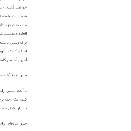
خواهند گفت: وعدۀ
شماست. همانطور 
برای تمام دوستان 
العاده دلچسب شده
برای رئیس باشند
احضار کند: با آن
آخرین آثر من کام
میرزا بدیع (خصو
با آنهم، پیش ازا
کنم، یک ازبک پُر
بسیار دقیق بدست
میرزا صادقانه بر