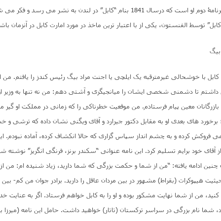
اثر درواقعیت، سفرنامۀ دوم او است که درسال 1841 بنام “کابل” در لندن به نشر می رسد
ل” توسط الفنستون، یکی از با اعتبار ترین ماخذ در مورد امارت کابل در آنزمان باش
 بیگ
ابل با خوشحالی غیرمترقبه یک ایلچی یا اجنت مراد بیگ رئیس کندز را یافتم. من از
داشتم تا دشمنی شخصی ایشان را میانجیگری و آشتی دهم: من نه تنها به وزیر او،
 بازرگانان معین پیام فرستادم. من موقعیت خطرناکی را که زمانی در مملکت او گیر ما
 برخورد های بعدی او به مقابل دکتور جیرارد و آقای ویگنی نشان داده که ترشی و خ
کمی فروکش کرده و به چشم انداز سپاس گزاری که حالا انکشاف کرده، آماده نبودم. ا
ا از آقای خود برایم تسلیم کرد. این نامه عنوانی “سکندر برنز، فرنگی انگریز” نوشته ش
چنین ادامه یافته: “من از شما و حکمت بزرگی که شما دارید، زیاد شنیده ام: من از
یت هیپوکرات (بقراط) مشهور در بین مردان عاقل را دارید. برادر جوان من کم- بین
وی کنید، من از شما نهایت مشکور بوده و او را به کابل خواهم فرستاد. اگر به عنایت 
، شما نام بزرگی در سراسر ترکستان (تاتار) خواهید داشت. حامل این نامه (میرزا بد