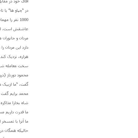
آقای خود در مقاب
1000 نفر را
مردان و جانوران 
دارد این مردان ر
هزاره، نزدیک کنده
سخت معامله شدند
محمود دورناز {درو
گفت، “ما ازبیک ه
محمد برایم گفت 
شاه بخارا مذاکره 
ما قدرت داریم مسی
ما آنرا با تمسخر
حالیکه همگان درا