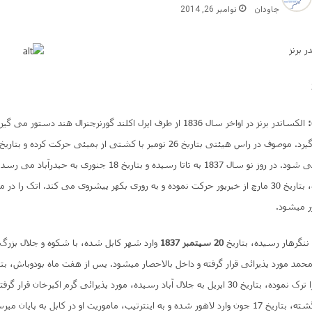
جاودان
نوامبر 26, 2014
 برنز
:
الکساندر برنز در اواخر سال 1836 از طرف ایرل اکلند گورنرجنرال هند دستور 
خشکه در سند می شود. در روز نو سال 1837 به تاتا رسیده و بتاریخ 18 جنور
به میتانی رسیده، بتاریخ 30 مارچ از خیرپور حرکت نموده و به روری بکهر پیشروی می کند. اتک را
ور میشود.
 ننگرهار رسیده، بتاریخ
20 سپتمبر 1837
وارد شهر کابل شده، با شکوه و جلال بزرگ
مد مورد پذیرائی قرار گرفته و داخل بالاحصار میشود. پس از هفت ماه بودوباش، بتا
شهر کابل را ترک نموده، بتاریخ 30 اپریل به جلال آباد رسیده، مورد پذیرائی گرم اکبرخان قر
کابل به پشاور برگشته، بتاریخ 17 جون وارد لاهور شده و به اینترتیب، ماموریت او در کابل به پای