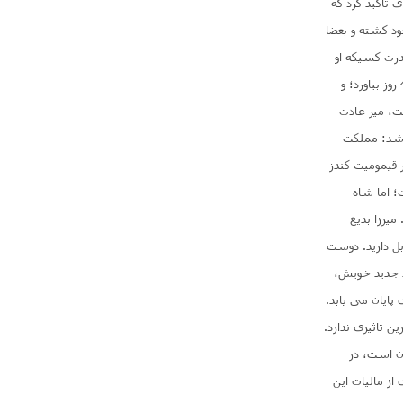
 تاکید کرد که
ند را در یکروز در خانۀ خود کشته و بعضا
قدرت کسیکه او
عاشقش است. او گفت، “آقای من میتواند 20 هزار اسپ خوب را برای پیشبرد الامانی (غارت) برای 40 روز بیاورد؛ و
ت، میر عادت
اشد: مملکت
ر قیمومیت کندز
 اما شاه
میرزا بدیع
ل دارید. دوست
د جدید خویش،
 پایان می یابد.
ن تاثیری ندارد.
ن است، در
از مالیات این