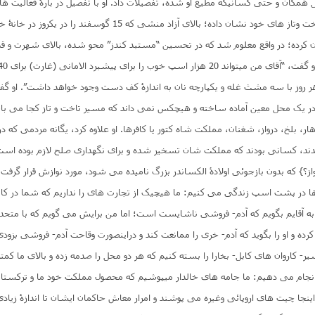
ل همگان و حتی کسانیکه مطیع او شده، تفصیلات داد. او با تفصیل در بارۀ فعالیت های
در “چپاو ها” یا تاخت وتاز های خود نشان داده؛ بالای آزاد منشی که 15 گوسف
 مهمان کرده؛ در واقع معلوم شد که در تحسین “مستبد کندز” محو شده، بالای شهرت و 
هر روز با سه مشث غله و یکپارچه نان به اندازۀ کف دست وجود خواهد داشت”. او گف
ا در یک محل معین آماده ساخته و هیچکس نمی داند که مسیر تاخت و تاز کجا می ب
ار، بلخ، درواز، شغنان، مملکت شاه کتور یا کافرها. او علاوه کرد، یگانه مردمی که د
، کسانی بودند که مملکت شان تسخیر شده و برای نگهداری صلح لازم بوده است؛
از؟} که بدون بازجوئی اولادۀ الکساندر بزرگ نامیده می شود، مورد نوازش قرار گرفت. 
ا در پشت اسپ زندگی می کنیم: ما هیچیک از تجارت های را نداریم که شما در کاب
به آقایم بگویم که آدم- فروشی ناشایست است؛ اما من برایش می گویم که با متح
کرده و او را بگوید که آدم- خری را ممانعت کند و دراینصورت وقاحت آدم- فروشی بزودی
ر- کاروان های کابل- بخارا را بسته کنیم که هر دو محل را صدمه زده و بالای ما کمتری
 انجام می دهیم: ما جامه های خالدار میپوشیم که محصول مملکت خود ما و ترکستا
ینجا چیت های اروپائی وغیره می پوشند و امرار معاش حاکمان ایشان تا اندازۀ زیادی 