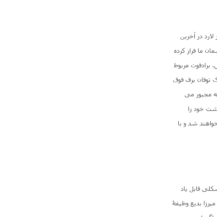
 لارد در آخرین
 مقابل چشمان ما فرار کرده
 برادفوت مربوط
ک توفان برف فوق
ه مجبور می
ذشت خود را
خواهند شد و با
 راه به هیچ مشکلی قابل یاد
 لحظه میرزا بدیع وظیفۀ