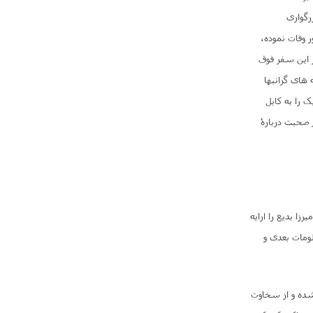
رگواری
 وفات نموده،
ز این سفر فوق
های گرانبها
 را به کابل
 صحبت دربارۀ
ا بدیع را ارایه
ومات بعدی و
 شده و از سخاوت