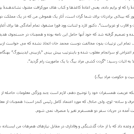
 را که او برایم داده، یعنی اعادۀ کاغذها و کتاب های مورکرافت مقتول نشاندهندۀ بز
که بینائی برادرتان برای شما گران است، آثار یک هموطن من که در یک مملکت دور
و اقارب او عزیزاست”. دکتور لارد و لتنانت وود فورا مشغول تمام آمادگی ها برای آغا
 و تصمیم گرفته شد که خود آنها حامل این نامه بوده و همچنان در جستجوی هدیه 
. تمام این ترتیبات بدون مخالفت دوست محمد خان اتخاذ نشده که می خواست ازبیک
هم اعتراض او سرانجام مغلوب شده و باینترتیب پیش بینی “بازبینی ایدینبورگ” بهنگام
لا به اثبات رسید: “گردن کشی مراد بیگ با یک ماموریت رام گردید”.
صیت و حکومت مراد بیگ)
ینکه عزیمت همسفران خود را توضیح دهم، لازم است چند ویژگی معلومات حاصله از میرز
حرف و ساده- لوح، ولی صادق که مورد اعتماد کامل رئیس کندز است؛ همچنان از معل
 آمده در جریان سفر دو همسفرم تغیر یا منصرف نمی شوم.
ایم وعده داد که با از جان گذشتگی و وفاداری در مقابل نیازهای همرهان من ایستاده