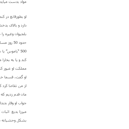
مواد بدست میآید:
او بطورقانع در ک
دارد و بالای بد
بلجیوان وغیره را
حدود 50 ر
500 “یاموس” یا
کند و یا به بخارا
مملکت او عبور کن
از من تقاضا کرد 
مان قدم زدیم که 
جواب او وقار چند
میرزا بدیع اثبات
بشکل وحشیانه ب