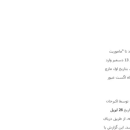
می گیرد تا “ماموریت
کابل” را به عهده گیرد. موصوف در راس هیئتی بتاریخ 26 نومبر با کشتی از بمبئی حرکت کرده و بتاریخ 13 دسمبر وارد
ی به حیدرآباد می رسد. بتاریخ اول مارچ
 در ماه اگست عبور
 توسط اکبرخان
ریخ
26 اپریل
ار گرفته، از طریق دریای
ان میرسد. این گزارش یا