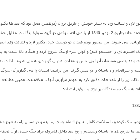
ومبر دکتور لارد و لتنانت وود به سفر خویش از طریق پروان (درهمین محل بود که بعد ها دکتور
اقدام با دوست محمد خان بتاریخ 2 نومیر 1840 از پا می افتد، وقتی دو گروه سوارۀ بنگال در
ربانی می شوند. من مجبور بودم فقدان دو دوست خود، دکتور لارد و لتنانت ژی. ایس.
 یک افسرعالی را جستجو کنم) و کوتل سر- اولنگ شروع کرده و هنگام بالا شدن به ی
 شوند: بعضی همرهان آنها بی حس و تعدادی هم پرتگو و دیوانه می شوند؛ لذا دست
ته و سرانجام راه بامیان را در پیش گیرند. من دراینجا ایشان را می گذارم که سرگ
نکات زیر را از نامه های دکتور لارد به خودم میآورم: آنها با علاقمندی عمیق مطالعه 
ه به مرگ نویسندگان پرانرژی و موفق ایشان:
ما کابل را در 15 نومبر ترک کرده و با سلامت کامل بتاریخ 4 ماه جاری رسیده و در مسیر
آوری مواجه نشدیم. ما بتاریخ 21 به بامیان رسیدیم و روز بعد داخل قلمروی مراد بیگ شده، ازآن