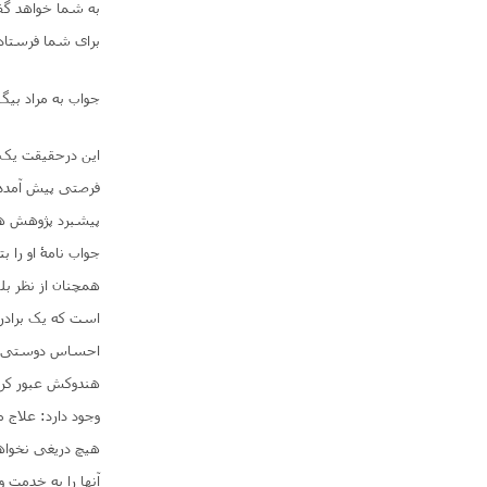
به شما خواهد گفت
برای شما فرستاده 
جواب به مراد بیگ
این درحقیقت یک ت
فرصتی پیش آمده ب
پیشبرد پژوهش ها
جواب نامۀ او را ب
همچنان از نظر بل
است که یک برادر 
احساس دوستی کجا 
هندوکش عبور کرد
وجود دارد: علاج 
هیچ دریغی نخواهن
آنها را به خدمت 