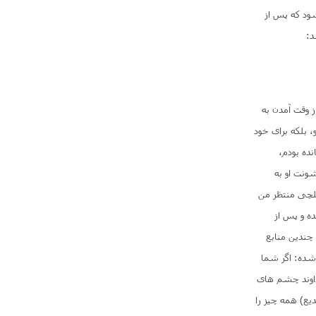
 و فکر می شود که پس از
د:
 وقت آمدن به
 بلکه برای خود
نده بودم،
شونت او به
یلچی منتظر من
ده و پس از
 چندین منابع
 شده: اگر شما
خداوند چشم های
یع) همه چیز را