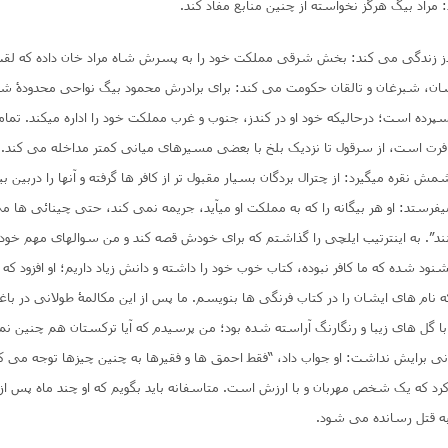
 مراد بیگ هرگز نخواسته از چنین منابع مفاد کند.
ندز زندگی می کند: بخش شرقی مملکت خود را به پسرش شاه مراد خان داده که لقب 
خشان، شبرغان و تالقان حکومت می کند: برای برادرش محمود بیگ نواحی محدودۀ ش
 سپرده است؛ درحالیکه خود او در کندز، جنوب و غرب مملکت خود را اداره میکند. تمام
وز مسافرت است، از سرقول تا نزدیک بلخ با بعضی مسیرهای میانی کمتر مداخله می کند. 
 شمش نقره میگیرد: از چترال بردگان بسیار مقبول تر از کافر ها گرفته و آنها را دربین 
 میفرستد: او هر بیگانه را که به مملکت او میآید، جریمه نمی کند، حتی چینائی ها می
ند”. به اینترتیب ایلچی را گذاشتم که برای خودش قصه کند و من سوالهای مهم خود ر
که نام های ایشان را در کتاب فرنگی ها بنویسم. ما پس از این مکالمۀ طولانی در ب
با گل های زیبا و رنگارنگ آراسته شده بود؛ من پرسیدم که آیا ترکستان هم چنین ن
انی برایش نداشت: او جواب داد، “فقط احمق ها و فقیرها به چنین چیزها توجه می کنن
 کرد که یک شخص مهربان و با ارزش است. متاسفانه باید بگویم که او چند ماه پس از
ه قتل رسانده می شود.