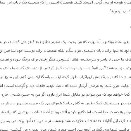
 و هرچه او می گوید، اعتماد کنید. همچنان اسپی را که منحیث یک نایاب این ممل
ام، بپذیرید”.
غیر بخت بوده و با آن روزی که مرا بحیث یک مجرم مظنون به کندز می کشاند، در تنا
ود نه تنها برای پایان دشمنی مراد بیگ، بلکه همچنان برای دوست خود ساختن او و 
ی ما حتی تا پامیر و سرچشمه های اکسوس. دیگر وقتی برای درنگ نبوده و تصمیم 
ترتیب زیر بدهم: “من نامۀ شما را با رضائیت کامل گرفتم، از اعتمادی که شما بالای من
ند شما که در بارۀ دانش اروپائیان اظهار کرده اید، سپاسگذاری می کنم. این منبع 
نهایت عزیز شما به مرضی گرفتار شده که باعث تهدید فقدان دید او گردیده است؛ ام
خواهد بود که من بتوانم در مقابل شما ابراز دارم، اگر من به چنین کسی اجازه 
ه و در جستجوی کمک طبی به کابل بیاید؟ همرای من یک طبیب مشهور و ماهر در د
مرض به دست خدا است، اما دکتور لارد و آقای وود از آن خدمات با ارزشی که برای شم
د کرد. این آقایان خدمه های حکومت هند و همسفران من اند: آنها برای من بسیار عز
و مراقبت شما می گمارم. آنچه بین اجنت محرم شما، میرزا بدیع و من گذشته است،