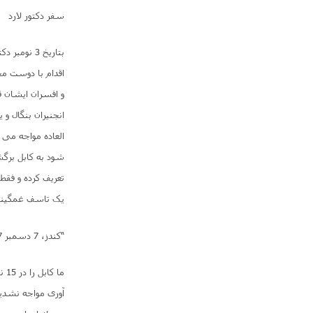
سفر دکتور لارد
بتاریخ 3 ن
و افسران ایشان ق
انجنیران بنگال و
العاده مواجه می
شود به کابل برگش
تعریف کرده و فقط 
یک تاسف غمگینان
“کندز، 7 دسمبر 1837