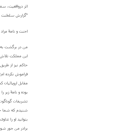
“گزارش سلطنت کاب
اجنت و نامۀ مراد
من در برگشت به ک
این مملکت تلاش 
حاکم نیز از طریق
فراموش نکرده ام؛
مقابل اروپائیان 
بوده و نامۀ زیر ر
تشریفات گوناگون 
شنیدم که شما حیث
بتوانید او را تدا
برادر من جور شود