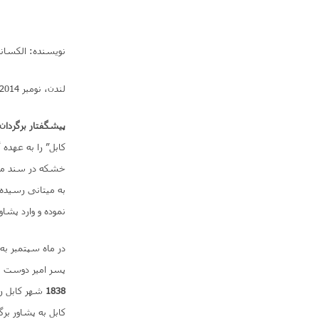
نویسنده: الکساندر
لندن، نومبر
2014
پیشگفتار برگردان
نموده و وارد پشا
در ماه سپتمبر به
پسر امیر دوست مح
1838