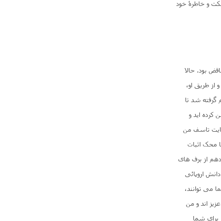
کت و خاطرۀ خود
قض بود. حالا
از طریق او،
گرفته شد تا
 کرده اید و
نهایت تاسف من
ا محک اثبات
دهم از برف های
انش اروپائی
ا می توانند،
یز اند و من
 برای شما