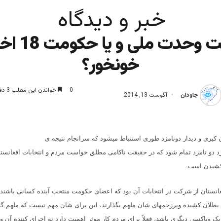
خبر و دیدگاه
حکومت وحدت مل
خونخور؟
0
خواندن این مطلب 3 دقیقه زمان میبرد
جاودان
آگوست 13, 2014
 کیری و دیدار دونامزد طوری استنباط میشود که سرانجام نتیجه ی
-بٌرد دو نامزد تمام شود که در حقیقت ناکامی مطلق خواست مردم و انتخابات افغانست
 کشیدن است
.
نستان از شرکت در انتخابات آن بود که اعضای حکومت منتخب آینده کسانی باشند 
طلان کشیده وبرزخمهای شان ملهم بگذارند، این برای شان مهم نیست که ملهم گذ
بک ویاکسی دیگری باشد، فعلاً برای مردم کار موثر اهمیت دارد نه اجرای کننده آن 