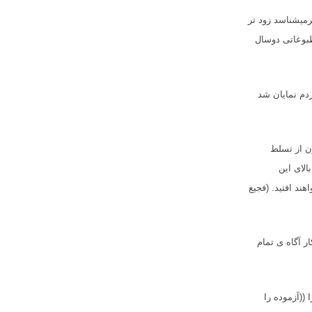
رمیشناسد زود تر
ند سند آن جنگ مطبوعاتی دوسال
دم نمایان شد
ن از تسلط
الای این
هند افتید. (فجیع
ر آگاه ی تمام
((آزموده را