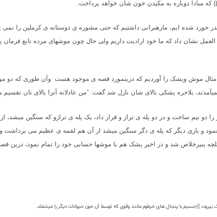
که مبادا دوباره به مکیدن خون شان خواهد پرداخت
.
 چقدر خورد شده ایم، مارهبرانی داشتیم که حتی مشوره ی دوستانه ی کرملین را نمی 
العمل نشان داد که ما خود ارادیت داریم ولی حال چون موشهای مرده تابع فرمان
مثال موش وپشک را آوردیم که درینمورد قصه ی موجود هست وآن طوری که دو مو
میآمدند، بلاخره پشکی بالای شان نازل شد گفت: “من عادلانه آنرا بالای تان تقسیم م
را دو نیم ساخت و در دو پله ی تراز و قرار داد، یک پله ی ترازو که سنگین میشد، از
مود و باری دیگر که پله ی دگر سنگین میشد از آن هم لقمه ی عظیم می برداشت و 
لچه پنیرخلاص شد و در اخیر پشک هم با موشها حسابی خود را تمام نمود، درین قصه 
 بیروت ))جسیم با پنجال های خرطوم مانند وقوی که توسط آن خون حیوانات دیگر را میشفلد
.