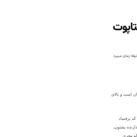
ی و یا حکومت 18 اختاپوت
ان است و بالای
که برفساد
ارنده پشتون،
ولو مجری