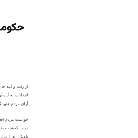
از رفت و آمد جان
انتخابات به بٌرد
آرای مردم چلیپا
خواست مردم افغا
دولت گذشته خط ب
تاجیک، هزاره، از