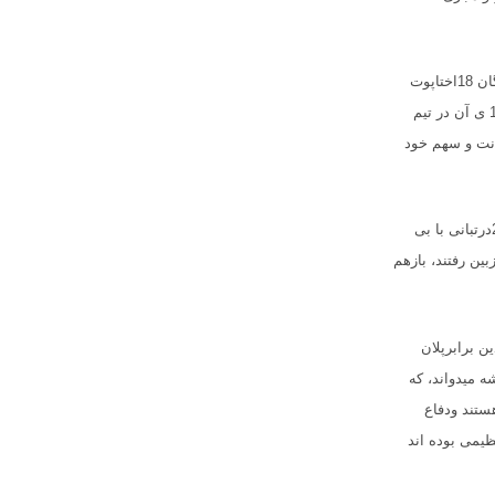
ولی دریغا طوری معلوم میشود که درترکیب حکومت آینده به اصطلاح وحدت ملی بازهم ملت در گرو گان 18اختاپوت
تنظیمی خواهد بودکه صرف به منفعت خود وشاخه های اختاپوتی خود میاندیشند این اختاپوت ها که 14 ی آن در تیم
دیسانت و سهم خود
طرفداری جان کیری وغربی ها هم اینست که از26اختاپوتی که هنگام دخول به افغانستان درسال 2011درتبانی با بی
ن تااکنون ازبین رفتند، بازهم
یفتر وچندین برابرپلان
ه میدواند، که
ستند ودفاع
یمی بوده اند