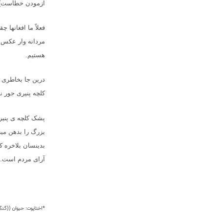
آزمودن خطاست)) 
فعلاً ما افغانها
مردانه وار عکس 
هستیم
.
درین جا بخاطری 
کلچه پنیری جور ن
پشک کلچه ی پنیر 
بزرگ را بدهن مین
بدینسان بلاخره ک
آرای مردم است
.
*اختاپوت: حیوان ((گنگ