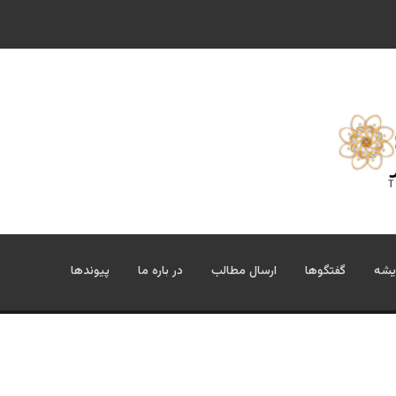
یشه
گفتگوها
ارسال مطالب
در باره ما
پیوندها