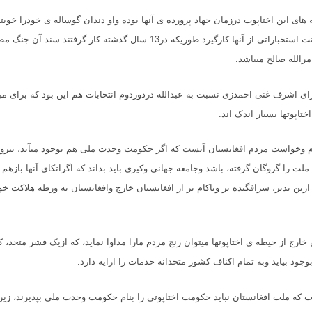
های این اختاپوت درزمان جهاد پرورده ی آنها بوده واو دندان گوساله ی خودرا خوبت
میتوانند بحیث اجنت استخباراتی از آنها کارگیرد طوریکه در13 سال گذشته کار گرفت
رالله صالح میباشد
.
ای اشرف غنی احمدزی نسبت به عبدالله دردوردوم انتخابات هم این بود که برای مر
تاپوتها بسیار اندک اند
.
م وخواست مردم افغانستان آنست که اگر حکومت وحدت ملی هم بوجود میآید، بیرو
 که ملت را گروگان گرفته، باشد وجامعه جهانی وکیری باید بداند که اگراتکای آنها بازهم ب
 ازین بدتر، سرافگنده تر وناکام تر از افغانستان خارج وافغانستان به ورطه هلاکت خوا
رج از حیطه ی اختاپوتها میتوان رنج مردم مارا مداوا نماید، که ازیک قشر متحد، کا
وجود بیاید وبه تمام اکناف کشور متحدانه خدمات را ارایه دارد
.
ه ملت افغانستان نباید حکومت اختاپوتی را بنام حکومت وحدت ملی بپذیرند، زیرا 