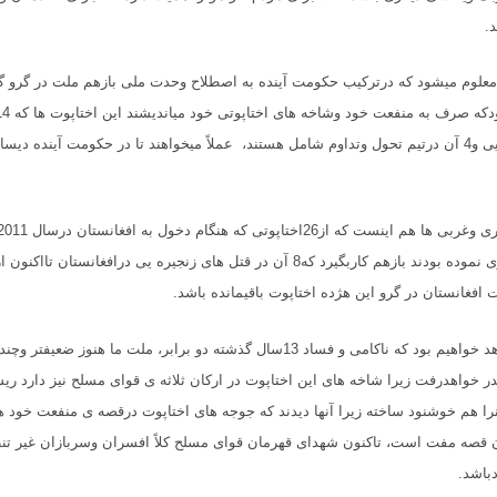
د
.
اصلاحات وهمگرایی و4 آن درتیم تحول وتداوم شامل هستند، عملاً میخواهند تا در حکومت آینده 
52باایشان همکاری نموده بودند بازهم کاربگیرد که8 آن در قتل های زنجیره یی درافغانستا
فغانستان در گرو این هژده اختاپوت باقیمانده باشد
.
درینصورت ما شاهد خواهیم بود که ناکامی و فساد 13سال گذشته دو برابر، ملت ما هنوز ضع
ر خواهدرفت زیرا شاخه های این اختاپوت در ارکان ثلاثه ی قوای مسلح نیز دارد ریش
را هم خوشنود ساخته زیرا آنها دیدند که جوجه های اختاپوت درقصه ی منفعت خود ه
قصه مفت است، تاکنون شهدای قهرمان قوای مسلح کلاً افسران وسربازان غیر تنظ
باشد
.