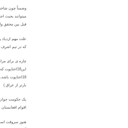
وضمناً چون شاخه 
قبل بین محقق وام
علت مهم ازدیاد ر
که در تیم اشرف اخ
چاره ی برای مرا
این18اختاپوت
18اختاپوت باشد،
بارتر از عراق
)
یک حکومت جوان خا
اقوام افغانستان ب
هنوز سروقت است ک