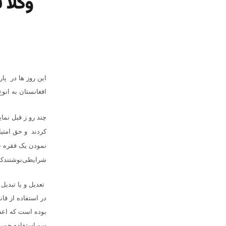
وکلا 
این روز ها در پا
افغانستان به انو
چند رو ز قبل نما
کردند
و حق امتیا
نمودن یک فقره ج
شرایطی‌نوشتندکه ب
تعدیل و یا تبدیل
در استفاده از قا
بوده است که اعضا
سو استفاده جویی