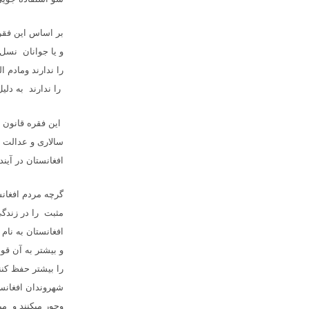
بر اساس این فقره
و یا جوانان نسل 
را ندارند ومادم ا
را ندارند به دلیل
این فقره قانون ا
سالاری و عدالت 
افغانستان در آیند
گرچه مردم افغان
مثبت را در زندگ
افغانستان به نام
و بیشتر به آن قو
را بیشتر حفظ کنن
شهروندان افغانست
وچور میکنند و مید