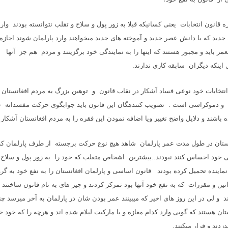
 قانون انتخابات یعنی کسانیکه قبلا به زور پول و سلاح و تقلب نتوانسته بودند وار
جدید که با دانش عصر جدید و آموخته های جدید میخواهند وارد پارلمان شوند اجازه و
لعمر باید و مجبور هستند که اینها را به نمایندگی خود برگزینند و مردم هم جز آنها
 اینکه دیگران سابقه کاری ندارند.
نتخابات خود نوعی فساد آشکار در نقاب قانون و توهین بزرگ به مردم افغانستان 
و دموکراسی است . تصویب کنندهگان این قانون باید جوابگوی حرکت مفسدانه خ
ه باشند و دلایل واضح تغییر ویا اضافه نمودن این فقره را به مردم افغانستان آشکار 
ستان در طول مدت عمر پارلمان شاهد هیچ نوع حرکت برجسته از طرف پارلمان که ب
ی خود احساس کنند نبودند..بیشترین اشخاص متقلب که خود را به زور پول و سلاح 
 نماینده تحمیل کرده بودند قانون اساسی و پارلمان افغانستان را به نفع خود به گرو
انین و مقررات که به نفع خود آنها بود تمرکز کردند و چیز های به نام قانون ساختند
د و لی در این روز های اخیر که میبینند عمر بودن شان در پارلمان به آخر میرسد چن
ان هستند که گویی وارد کدام مغازه و یا مارکیت لیلام شده اند و هرچه را که خود خ
زدند و فرار میکنند.