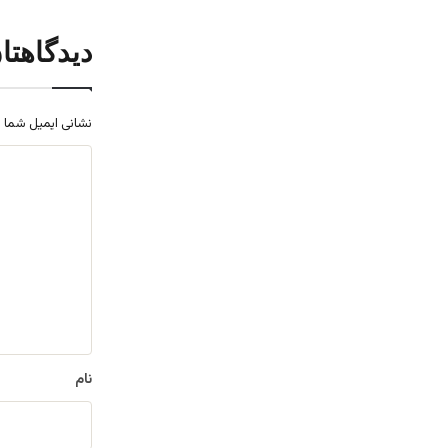
دیدگاهتا
نشانی ایمیل شما 
د
ی
د
گ
ا
ه
*
نام